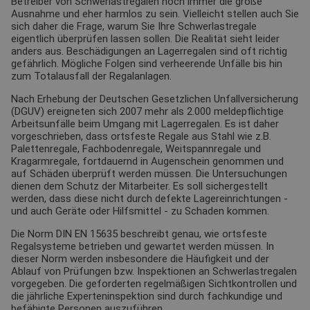
Betreiber von Schwerlastregalen noch immer die große
Ausnahme und eher harmlos zu sein. Vielleicht stellen auch Sie
sich daher die Frage, warum Sie Ihre Schwerlastregale
eigentlich überprüfen lassen sollen. Die Realität sieht leider
anders aus. Beschädigungen an Lagerregalen sind oft richtig
gefährlich. Mögliche Folgen sind verheerende Unfälle bis hin
zum Totalausfall der Regalanlagen.
Nach Erhebung der Deutschen Gesetzlichen Unfallversicherung
(DGUV) ereigneten sich 2007 mehr als 2.000 meldepflichtige
Arbeitsunfälle beim Umgang mit Lagerregalen. Es ist daher
vorgeschrieben, dass ortsfeste Regale aus Stahl wie z.B.
Palettenregale, Fachbodenregale, Weitspannregale und
Kragarmregale, fortdauernd in Augenschein genommen und
auf Schäden überprüft werden müssen. Die Untersuchungen
dienen dem Schutz der Mitarbeiter. Es soll sichergestellt
werden, dass diese nicht durch defekte Lagereinrichtungen -
und auch Geräte oder Hilfsmittel - zu Schaden kommen.
Die Norm DIN EN 15635 beschreibt genau, wie ortsfeste
Regalsysteme betrieben und gewartet werden müssen. In
dieser Norm werden insbesondere die Häufigkeit und der
Ablauf von Prüfungen bzw. Inspektionen an Schwerlastregalen
vorgegeben. Die geforderten regelmäßigen Sichtkontrollen und
die jährliche Experteninspektion sind durch fachkundige und
befähigte Personen auszuführen.