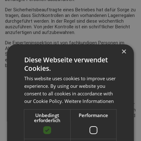
Der Sicherheitsbeauftragte eines Betriebes hat dafür Sorge zu
tragen, dass Sichtkontrollen an den vorhandenen Lagerregalen
durchgeführt werden. In der Regel sind diese wöchentlich
auszuführen. Von jeder Kontrolle ist ein schriftlicher Bericht
anzufertigen und aufzubewahren.
Die Experteninspektion ist von fachkundigen Personen im
Abstand von maximal zwölf Monaten durchzuführen.
×
Selbstverständlich ist auch hier ein schriftlicher Bericht zu
Diese Webseite verwendet
erstellen, der aufbewahrt werden muss. Der Regalinspekteur
begutachtet u.a.
Cookies.
ob Lagerregale gemäß der Montageanleitung aufgebaut
This website uses cookies to improve user
wurden
experience. By using our website you
sind Schäden an den Traversen, Fachböden,
Regalständern, Versteifungselementen vorhanden
consent to all cookies in accordance with
stehen die Regalständer lotrecht
our Cookie Policy.
Weitere Informationen
und Lagerplätze überlastet und wie ist die Verteilung der
Lasten auf oder in den Lagergeräten. Hierzu gehört auch
Unbedingt
Performance
die Positionierung der Ladehilfsmittel in den Regalen und
erforderlich
auf dem Boden sowie deren Zustand
sind die Belastungsschilder angebracht und aktuell
gibt es Risse in den Schweißnähten
wie ist die Beschaffenheit des Gebäudebodens bzw. die