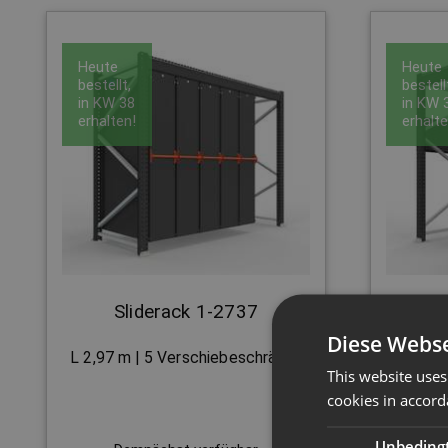
Heute
Heute
bestellt,
bestell
in
KW 38
in
KW 
erhalten!
erhalte
Sliderack 1-2737
S
Diese Webse
L 2,97 m | 5 Verschiebeschränke
L 2,09 
This website uses
cookies in accord
Unbeding