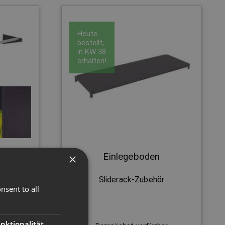
Heute
bestellt,
in
KW 38
erhalten!
×
Einlegeboden
r
Sliderack-Zubehör
nsent to all
nktionalität