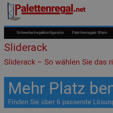
Schwerlastregalkonfigurator
Palettenregale filtern
Sliderack
Sliderack – So wählen Sie das 
Mehr Platz ben
Finden Sie über 6 passende Lösung