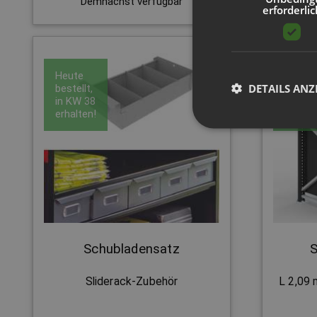
Demnächst verfügbar
D
erforderlic
Heute
Heute
DETAILS ANZ
bestellt,
bestell
in
KW 38
in
KW 
erhalten!
erhalte
Schubladensatz
S
Sliderack-Zubehör
L 2,09 