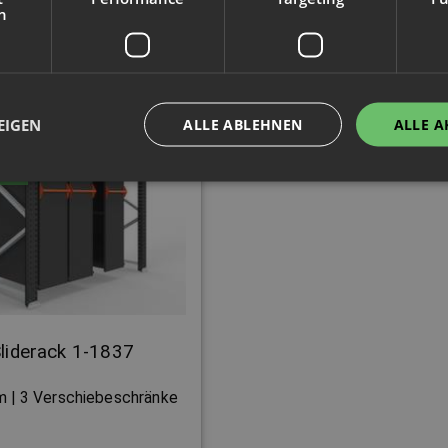
emnächst verfügbar
Demnächst verfügb
h
EIGEN
ALLE ABLEHNEN
ALLE A
t,
38
n!
liderack 1-1837
m | 3 Verschiebeschränke