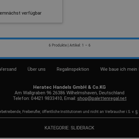
emnächst verfügbar
6 Produkte | Artikel: 1 – 6
 Versand
Über uns
Regalinspektion
Wie baue ich mein 
Heratec Handels GmbH & Co.KG
Am Wallgraben 96 26386 Wilhelmshaven, Deutschland
Telefon: 04421 9833410, Email:
shop@palettenregal.net
etreibende, Freiberufler, öffentliche Institutionen und nicht an Verbraucher i.S. v.
KATEGORIE: SLIDERACK