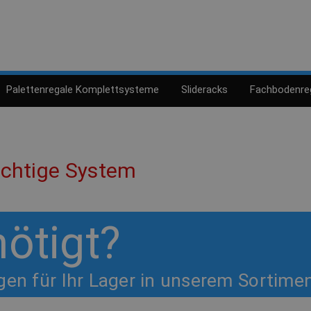
Palettenregale Komplettsysteme
Slideracks
Fachbodenre
richtige System
ötigt?
en für Ihr Lager in unserem Sortime