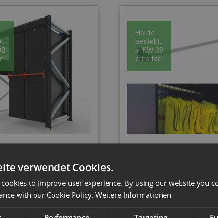
Heute
t,
bestellt,
38
in
KW 38
n!
erhalten!
liderack 1-1847
Kleiderstange
ite verwendet Cookies.
m | 2 Verschiebeschränke
Sliderack-Zubehö
 cookies to improve user experience. By using our website you co
ance with our Cookie Policy.
Weitere Informationen
t
Performance
Targeting
Fu