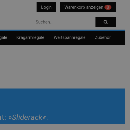
Login
Warenkorb anzeigen
0
gale
Kragarmregale
Weitspannregale
Zubehör
nt:
»Sliderack«
.