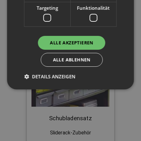
Demnächst verfügbar
Targeting
Funktionalität
Heute
ALLE AKZEPTIEREN
bestellt,
in
KW 38
erhalten!
ALLE ABLEHNEN
DETAILS ANZEIGEN
Schubladensatz
Sliderack-Zubehör