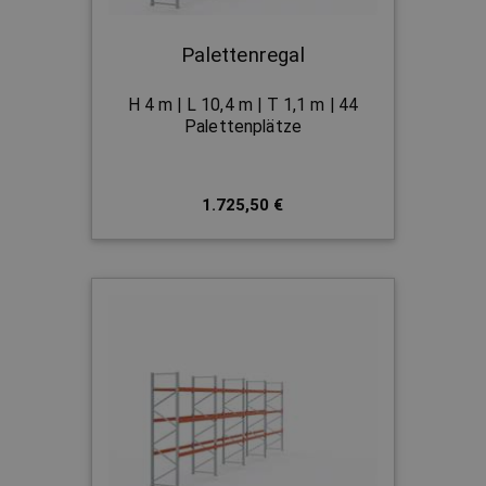
Palettenregal
H 4 m | L 10,4 m | T 1,1 m | 44
Palettenplätze
1.725,50 €