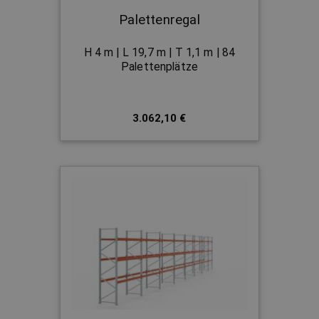
Palettenregal
H 4 m | L 19,7 m | T 1,1 m | 84
Palettenplätze
3.062,10 €