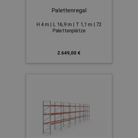
Palettenregal
H 4 m | L 16,9 m | T 1,1 m | 72
Palettenplätze
2.649,00 €