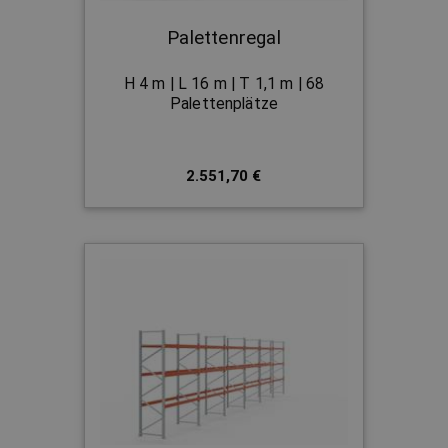
Palettenregal
H 4 m | L 16 m | T 1,1 m | 68
Palettenplätze
2.551,70 €