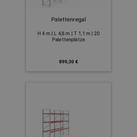
Palettenregal
H 4 m | L 4,8 m | T 1,1 m | 20
Palettenplätze
899,30 €