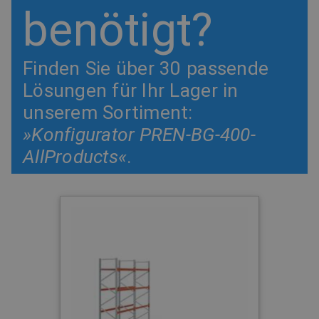
benötigt?
Finden Sie über 30 passende
Lösungen für Ihr Lager in
unserem Sortiment:
»Konfigurator PREN-BG-400-
AllProducts«
.