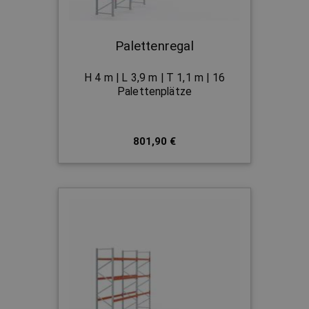
Palettenregal
H 4 m | L 3,9 m | T 1,1 m | 16
Palettenplätze
801,90 €