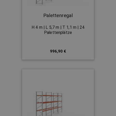
Palettenregal
H 4 m | L 5,7 m | T 1,1 m | 24
Palettenplätze
996,90 €