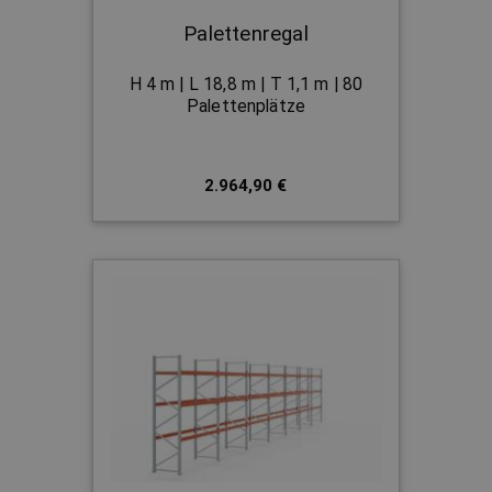
Palettenregal
H 4 m | L 18,8 m | T 1,1 m | 80
Palettenplätze
2.964,90 €