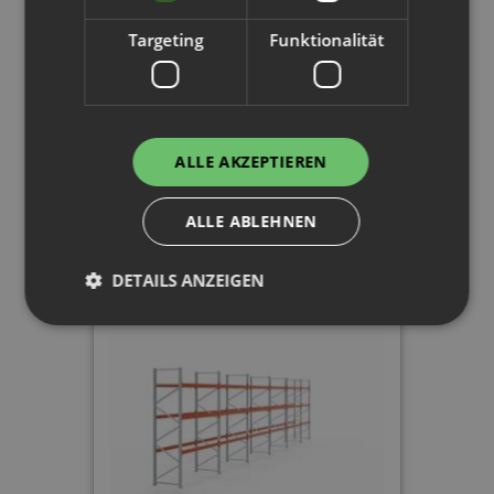
Targeting
Funktionalität
Palettenregal
H 4 m | L 14,1 m | T 1,1 m | 60
Palettenplätze
ALLE AKZEPTIEREN
2.235,90 €
ALLE ABLEHNEN
DETAILS ANZEIGEN