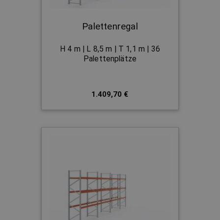
Palettenregal
H 4 m | L 8,5 m | T 1,1 m | 36
Palettenplätze
1.409,70 €