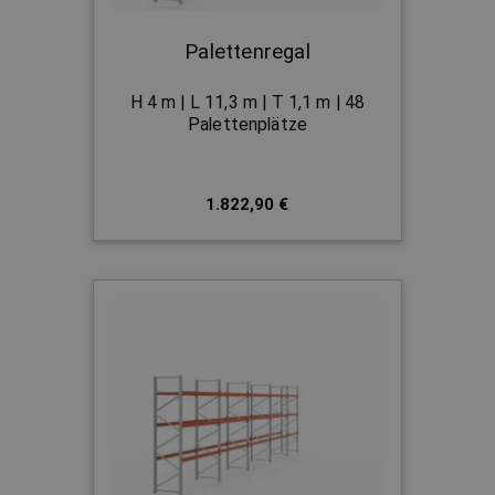
Palettenregal
H 4 m | L 11,3 m | T 1,1 m | 48
Palettenplätze
1.822,90 €