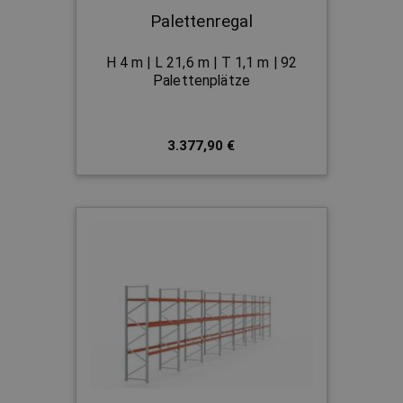
Palettenregal
H 4 m | L 21,6 m | T 1,1 m | 92
Palettenplätze
3.377,90 €