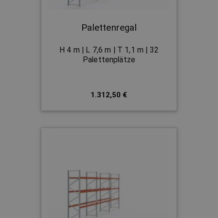
Palettenregal
H 4 m | L 7,6 m | T 1,1 m | 32
Palettenplätze
1.312,50 €