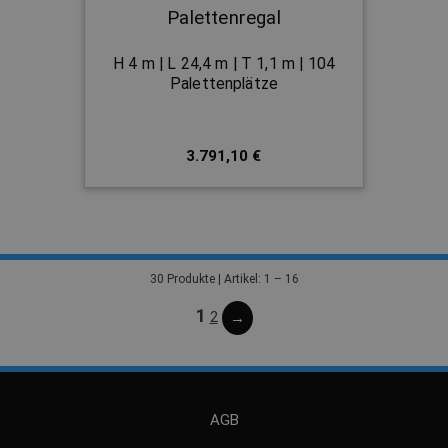
Palettenregal
H 4 m | L 24,4 m | T 1,1 m | 104
Palettenplätze
3.791,10 €
30 Produkte | Artikel: 1 – 16
1
2
→
AGB