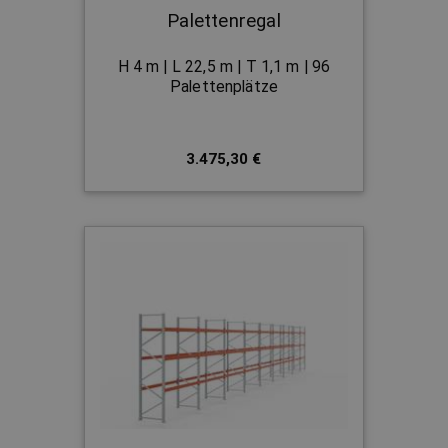
Palettenregal
H 4 m | L 22,5 m | T 1,1 m | 96
Palettenplätze
3.475,30 €