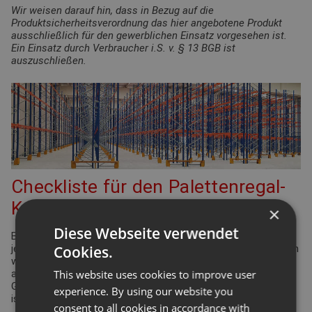
Wir weisen darauf hin, dass in Bezug auf die
Produktsicherheitsverordnung das hier angebotene Produkt
ausschließlich für den gewerblichen Einsatz vorgesehen ist.
Ein Einsatz durch Verbraucher i.S. v. § 13 BGB ist
auszuschließen.
Checkliste für den Palettenregal-
Konfigurator
×
Diese Webseite verwendet
Bei der Planung Ihrer Regalanlage für Palettenregale gibt es
Cookies.
jede Menge Punkte zu überprüfen und einzuhalten. Viele davon
werden durch die Arbeitsstättenverordnung geregelt. Aber
This website uses cookies to improve user
auch Ergonomie und Effizienz spielen eine bedeutende Rolle.
Gleiches gilt für die Funktionsdefinition des Lagers: Wie hoch
experience. By using our website you
ist der Warenumschlag? Wie groß ist die Produktvielfalt?
consent to all cookies in accordance with