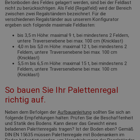
Betonboden des Feldes gelagert werden, sind bei der Feldlast
nicht zu berücksichtigen. Als Feld (Regalfeld) wird der Bereich
zwischen zwei Regalständern bezeichnet. Für die
verschiedenen Regalständer aus unserem Konfigurator
ergeben sich folgende maximale Feldlasten:
bis 3,5 m Höhe: maximal 9 t, bei mindestens 2 Feldern,
untere Traversenebene bei max. 100 cm (Knicklast)
4,0 m bis 5,0 m Höhe: maximal 12 t, bei mindestens 2
Feldern, untere Traversenebene bei max. 100 cm
(Knicklast)
5,5 m bis 6,5 m Höhe: maximal 15 t, bei mindestens 2
Feldern, untere Traversenebene bei max. 100 cm
(Knicklast)
So bauen Sie Ihr Palettenregal
richtig auf.
Neben dem Befolgen der
Aufbauanleitung
sollten Sie sich an
folgende Empfehlungen halten: Prüfen Sie die Beschaffenheit
und Statik des Bodens. Kann dieser das Gewicht eines
beladenen Palettenregals tragen? Ist der Boden eben? Gemäß
DIN EN 15635 müssen Palettenregale mit Bodenankern im