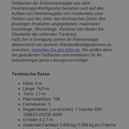
Feldlasten der Schwerlastregale aus dem
Palettenregal-Konfigurator beziehen sich auf den
Aufbau von Palettenegalen mit mindestens zwei
Feldern und der, unter den technischen Daten des
jeweiligen Produktes angegebenen, maximalen
Knicklänge. (Knicklänge: Abstand vom Boden bis
Oberkante der untersten Traverse).
Falls Sie in Erwägung ziehen Ihr Palettenregal
abweichend von unseren Standardkonfigurationen zu
erweitern,
sprechen Sie uns bitte an.
Wir prüfen dann
die geänderten Feldlasten und erarbeiten für Ihr
Industrieregal gerne Lösungsvorschläge.
Technische Daten
Höhe: 6 m
Länge: 16,9 m
Tiefe: 1,1 m
Palettenplätze: 108
Fachebenen: 5
Regalständer (vorverzinkt): 7 Ständer ERU
100B25-USZ50-6000
6 Felder á 2,7 m
maximale Fachlast 3.000 kg (1.000 kg pro Palette