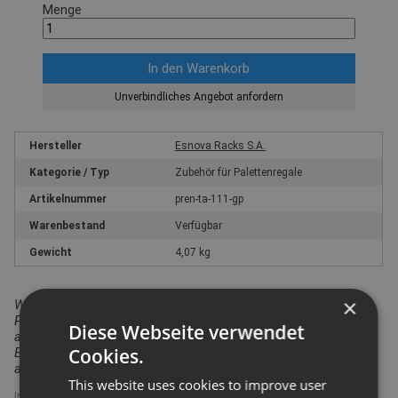
Menge
Unverbindliches Angebot anfordern
Hersteller
Esnova Racks S.A.
Kategorie / Typ
Zubehör für Palettenregale
Artikelnummer
pren-ta-111-gp
Warenbestand
Verfügbar
Gewicht
4,07 kg
×
Wir weisen darauf hin, dass in Bezug auf die
Produktsicherheitsverordnung das hier angebotene Produkt
Diese Webseite verwendet
ausschließlich für den gewerblichen Einsatz vorgesehen ist.
Cookies.
Ein Einsatz durch Verbraucher i.S. v. § 13 BGB ist
auszuschließen.
This website uses cookies to improve user
Im Sortiment seit: 11.02.2021
|
Datenstand: 16.02.2026