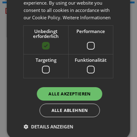
experience. By using our website you
Das könnte Ihnen gefallen.
consent to all cookies in accordance with
our Cookie Policy.
Weitere Informationen
Unbedingt
Performance
erforderlich
Targeting
Funktionalität
Palettenregal
Palettenregal
H 5 m | L 20,6 m | T 1,1 m | 88 ...
H 5,5 m | L 30 m | T 1,1 m | 160...
ALLE AKZEPTIEREN
ALLE ABLEHNEN
Palettenregal
Palettenregal
DETAILS ANZEIGEN
H 4,5 m | L 3,9 m | T 1,1 m | 20...
H 5 m | L 29 m | T 1,1 m | 155 P...