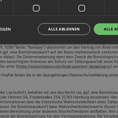
 sodann seitens PayPal an den jeweiligen Anbieter weitergegeben. Di
 Estate, Hollyhill, Cork, Irland)
Dublin, D04 E5W5, Irland)
EIGEN
ALLE ABLEHNEN
ALLE A
r Zahlungsabwicklung erforderlichen Daten zunächst an PayPal über
 10587 Berlin; "Ratepay") übermittelt um den Vertrag mit Ihnen mit
hrt ggf. eine Bonitätsauskunft auf der Basis mathematisch-statistis
 Ablauf. Die Datenverarbeitung dient dem Zweck der Bonitätsprüfun
nden berechtigten Interesse am Schutz vor Zahlungsausfall, wenn R
Sie unter
(https://www.ratepay.com/legal-payment-dataprivacy/)
un
PayPal finden Sie in der dazugehörigen Datenschutzerklärung unte
 oder Lastschrift, behalten wir uns das Recht vor, ggf. eine Bonitä
uler Hermes SA, Friedensallee 254, 22763 Hamburg einzuholen. Hierz
nformationen über die statistische Wahrscheinlichkeit eines Zahlu
sses. Die Bonitätsauskunft kann Wahrscheinlichkeitswerte (Score-W
deren Berechnung unter anderem Anschriftendaten einfließen. Ihre
eck der Bonitätsprüfung für eine Vertragsanbahnung. Die Verarbeitu