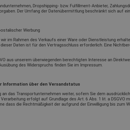
ndunternehmen, Dropshipping- bzw. Fulfillment-Anbieter, Zahlungsdie
hen Vorgaben. Der Umfang der Datenübermittlung beschränkt sich auf e
postalischer Werbung
 wir im Rahmen des Verkaufs einer Ware oder Dienstleistung erhal
dieser Daten ist für den Vertragsschluss erforderlich. Eine Nichtbe
 DSGVO aus unserem überwiegenden berechtigten Interesse an Direktw
e Ausübung des Widerspruchs finden Sie im Impressum.
r Information über den Versandstatus
g an das Transportunternehmen weiter, sofern Sie dem ausdrücklic
erarbeitung erfolgt auf Grundlage des Art. 6 Abs. 1 lit. a DSGVO mit 
e dass die Rechtmäßigkeit der aufgrund der Einwilligung bis zum Wi