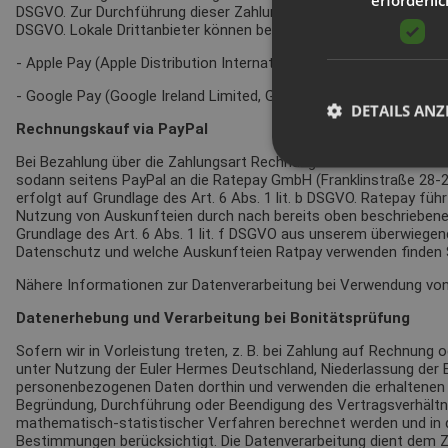
DSGVO. Zur Durchführung dieser Zahlungsart werden die Daten ggf.
DSGVO. Lokale Drittanbieter können beispielsweise sein:
- Apple Pay (Apple Distribution International Ltd., Hollyhill Industrial
- Google Pay (Google Ireland Limited, Gordon House, 4 Barrow St, 
DETAILS ANZ
Rechnungskauf via PayPal
Bei Bezahlung über die Zahlungsart Rechnungskauf werden die zu
sodann seitens PayPal an die Ratepay GmbH (Franklinstraße 28-29,
erfolgt auf Grundlage des Art. 6 Abs. 1 lit. b DSGVO. Ratepay fü
Nutzung von Auskunfteien durch nach bereits oben beschriebenen
Grundlage des Art. 6 Abs. 1 lit. f DSGVO aus unserem überwiege
Datenschutz und welche Auskunfteien Ratpay verwenden finden 
Nähere Informationen zur Datenverarbeitung bei Verwendung von 
Datenerhebung und Verarbeitung bei Bonitätsprüfung
Sofern wir in Vorleistung treten, z. B. bei Zahlung auf Rechnung
unter Nutzung der Euler Hermes Deutschland, Niederlassung der E
personenbezogenen Daten dorthin und verwenden die erhaltenen I
Begründung, Durchführung oder Beendigung des Vertragsverhältni
mathematisch-statistischer Verfahren berechnet werden und in 
Bestimmungen berücksichtigt. Die Datenverarbeitung dient dem Zw