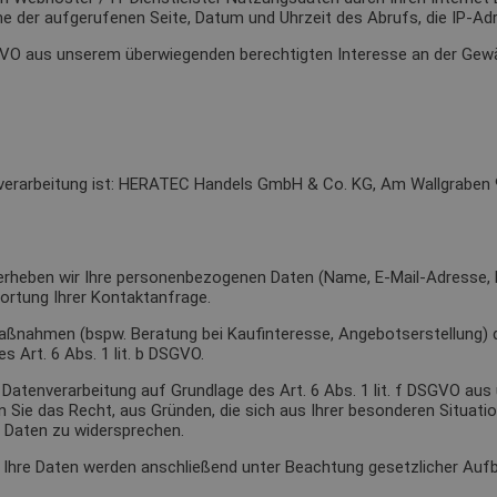
me der aufgerufenen Seite, Datum und Uhrzeit des Abrufs, die IP-Ad
 DSGVO aus unserem überwiegenden berechtigten Interesse an der Gew
enverarbeitung ist: HERATEC Handels GmbH & Co. KG, Am Wallgraben
n, erheben wir Ihre personenbezogenen Daten (Name, E-Mail-Adresse,
ortung Ihrer Kontaktanfrage.
ßnahmen (bspw. Beratung bei Kaufinteresse, Angebotserstellung) d
s Art. 6 Abs. 1 lit. b DSGVO.
Datenverarbeitung auf Grundlage des Art. 6 Abs. 1 lit. f DSGVO au
Sie das Recht, aus Gründen, die sich aus Ihrer besonderen Situation 
 Daten zu widersprechen.
e. Ihre Daten werden anschließend unter Beachtung gesetzlicher Au