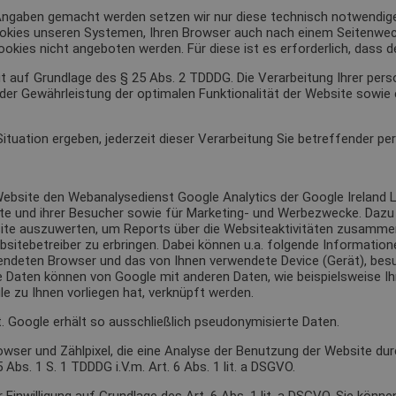
Angaben gemacht werden setzen wir nur diese technisch notwendige
okies unseren Systemen, Ihren Browser auch nach einem Seitenwech
okies nicht angeboten werden. Für diese ist es erforderlich, dass 
t auf Grundlage des § 25 Abs. 2 TDDDG. Die Verarbeitung Ihrer perso
r Gewährleistung der optimalen Funktionalität der Website sowie e
Situation ergeben, jederzeit dieser Verarbeitung Sie betreffender 
site den Webanalysedienst Google Analytics der Google Ireland Limi
te und ihrer Besucher sowie für Marketing- und Werbezwecke. Dazu 
te auszuwerten, um Reports über die Websiteaktivitäten zusammen
itebetreiber zu erbringen. Dabei können u.a. folgende Informatio
endeten Browser und das von Ihnen verwendete Device (Gerät), besu
e Daten können von Google mit anderen Daten, wie beispielsweise Ih
e zu Ihnen vorliegen hat, verknüpft werden.
. Google erhält so ausschließlich pseudonymisierte Daten.
ser und Zählpixel, die eine Analyse der Benutzung der Website durc
Abs. 1 S. 1 TDDDG i.V.m. Art. 6 Abs. 1 lit. a DSGVO.
inwilligung auf Grundlage des Art. 6 Abs. 1 lit. a DSGVO. Sie können