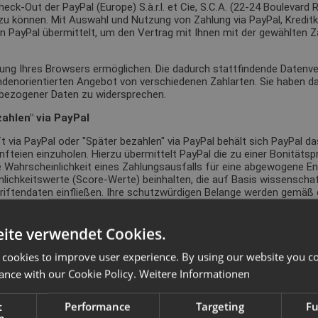
k-Out der PayPal (Europe) S.à.r.l. et Cie, S.C.A. (22-24 Boulevard R
 können. Mit Auswahl und Nutzung von Zahlung via PayPal, Kreditkar
 PayPal übermittelt, um den Vertrag mit Ihnen mit der gewählten Za
ung Ihres Browsers ermöglichen. Die dadurch stattfindende Datenvera
enorientierten Angebot von verschiedenen Zahlarten. Sie haben das
enbezogener Daten zu widersprechen.
zahlen" via PayPal
ft via PayPal oder "Später bezahlen" via PayPal behält sich PayPal d
teien einzuholen. Hierzu übermittelt PayPal die zu einer Bonität
he Wahrscheinlichkeit eines Zahlungsausfalls für eine abgewogene 
nlichkeitswerte (Score-Werte) beinhalten, die auf Basis wissenscha
iftendaten einfließen. Ihre schutzwürdigen Belange werden gemäß 
 Vertragsanbahnung. Die Verarbeitung erfolgt auf Grundlage des Art
tung geht.
ite verwendet Cookies.
Situation ergeben, jederzeit gegen diese auf Art. 6 Abs. 1 lit. f D
lung der Daten ist für den Vertragsschluss mit der von Ihnen gewüns
 cookies to improve user experience. By using our website you co
rt geschlossen werden kann.
ance with our Cookie Policy.
Weitere Informationen
t
Performance
Targeting
Fu
e zur Zahlungsabwicklung erforderlichen Daten an PayPal übermittelt.
h