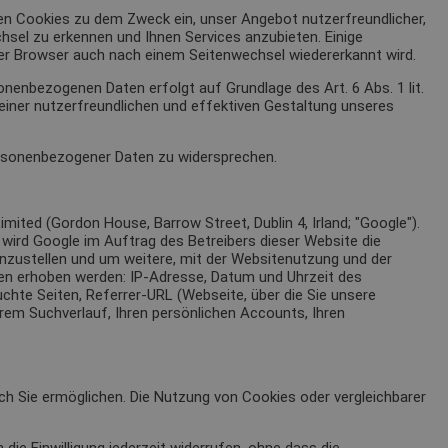
n Cookies zu dem Zweck ein, unser Angebot nutzerfreundlicher,
sel zu erkennen und Ihnen Services anzubieten. Einige
der Browser auch nach einem Seitenwechsel wiedererkannt wird.
nenbezogenen Daten erfolgt auf Grundlage des Art. 6 Abs. 1 lit.
iner nutzerfreundlichen und effektiven Gestaltung unseres
personenbezogener Daten zu widersprechen.
ted (Gordon House, Barrow Street, Dublin 4, Irland; "Google").
wird Google im Auftrag des Betreibers dieser Website die
zustellen und um weitere, mit der Websitenutzung und der
nen erhoben werden: IP-Adresse, Datum und Uhrzeit des
chte Seiten, Referrer-URL (Webseite, über die Sie unsere
rem Suchverlauf, Ihren persönlichen Accounts, Ihren
h Sie ermöglichen. Die Nutzung von Cookies oder vergleichbarer
 die Einwilligung jederzeit widerrufen, ohne dass die