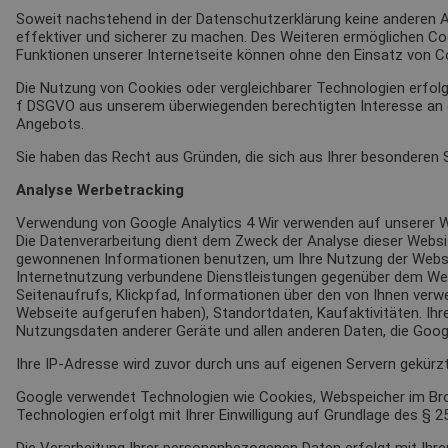
Soweit nachstehend in der Datenschutzerklärung keine anderen 
effektiver und sicherer zu machen. Des Weiteren ermöglichen Co
Funktionen unserer Internetseite können ohne den Einsatz von Co
Die Nutzung von Cookies oder vergleichbarer Technologien erfolg
f DSGVO aus unserem überwiegenden berechtigten Interesse an de
Angebots.
Sie haben das Recht aus Gründen, die sich aus Ihrer besonderen 
Analyse Werbetracking
Verwendung von Google Analytics 4 Wir verwenden auf unserer Web
Die Datenverarbeitung dient dem Zweck der Analyse dieser Websi
gewonnenen Informationen benutzen, um Ihre Nutzung der Websi
Internetnutzung verbundene Dienstleistungen gegenüber dem Webs
Seitenaufrufs, Klickpfad, Informationen über den von Ihnen verw
Webseite aufgerufen haben), Standortdaten, Kaufaktivitäten. Ihr
Nutzungsdaten anderer Geräte und allen anderen Daten, die Googl
Ihre IP-Adresse wird zuvor durch uns auf eigenen Servern gekürzt
Google verwendet Technologien wie Cookies, Webspeicher im Brow
Technologien erfolgt mit Ihrer Einwilligung auf Grundlage des § 25 
Die Verarbeitung Ihrer personenbezogenen Daten erfolgt mit Ihrer E