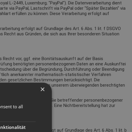
oyal L-2449, Luxemburg; "PayPal"). Die Datenverarbeitung dient
te via PayPal, Lastschrift via PayPal oder "Später Bezahlen" via
hlart erfüllen zu können. Diese Verarbeitung erfolgt auf
rbeitung erfolgt auf Grundlage des Art. 6 Abs. 1 lit. f DSGVO
 Recht aus Gründen, die sich aus Ihrer besonderen Situation
as Recht vor, ggf. eine Bonitätsauskunft auf der Basis
sprüfung benötigten personenbezogenen Daten an eine Auskunftei
Entscheidung über die Begründung, Durchführung oder Beendigung
ftlich anerkannter mathematisch-statistischer Verfahren
den gesetzlichen Bestimmungen berücksichtigt. Die
. 6 Abs. 1 lit. f DSGVO aus unserem überwiegenden berechtigten
×
SGVO beruhende Verarbeitung Sie betreffender personenbezogener
chten Zahlart erforderlich. Eine Nichtbereitstellung hat zur
nsent to all
nktionalität
 Diese Verarbeitung erfolgt auf Grundlage des Art. 6 Abs. 1 lit. b