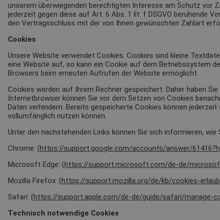
unserem überwiegenden berechtigten Interesse am Schutz vor Zahl
jederzeit gegen diese auf Art. 6 Abs. 1 lit. f DSGVO beruhende V
den Vertragsschluss mit der von Ihnen gewünschten Zahlart erford
Cookies
Unsere Website verwendet Cookies. Cookies sind kleine Textdat
eine Website auf, so kann ein Cookie auf dem Betriebssystem des 
Browsers beim erneuten Aufrufen der Website ermöglicht.
Cookies werden auf Ihrem Rechner gespeichert. Daher haben Sie d
Internetbrowser können Sie vor dem Setzen von Cookies benachri
Daten verhindern. Bereits gespeicherte Cookies können jederzeit
vollumfänglich nutzen können.
Unter den nachstehenden Links können Sie sich informieren, wie S
Chrome:
(https://support.google.com/accounts/answer/61416?h
Microsoft Edge:
(https://support.microsoft.com/de-de/micros
Mozilla Firefox:
(https://support.mozilla.org/de/kb/cookies-erlau
Safari:
(https://support.apple.com/de-de/guide/safari/manage-
Technisch notwendige Cookies