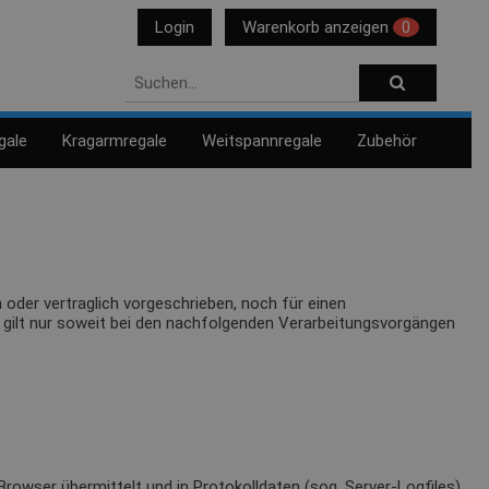
Login
Warenkorb anzeigen
0
gale
Kragarmregale
Weitspannregale
Zubehör
oder vertraglich vorgeschrieben, noch für einen
ies gilt nur soweit bei den nachfolgenden Verarbeitungsvorgängen
rowser übermittelt und in Protokolldaten (sog. Server-Logfiles)