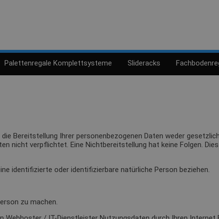
Palettenregale Komplettsysteme
Slideracks
Fachbodenre
ie Bereitstellung Ihrer personenbezogenen Daten weder gesetzlich 
aten nicht verpflichtet. Eine Nichtbereitstellung hat keine Folgen. D
e identifizierte oder identifizierbare natürliche Person beziehen.
Person zu machen.
 Webhoster / IT-Dienstleister Nutzungsdaten durch Ihren Internet B