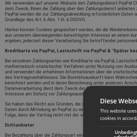
Wir verwenden auf unserer Website den Zahlungsdienst PayPal Chec
dem Zweck, Ihnen die Zahlung über den Zahlungsdienst anbieten zu
PayPal werden die zur Zahlungsabwicklung erforderlichen Daten an
Grundlage des Art. 6 Abs. 1 lit. b DSGVO.
Hierbei können Cookies gespeichert werden, die die Wiedererkenn
aus unserem überwiegenden berechtigten Interesse an einem kund
ergeben, jederzeit dieser Verarbeitung Sie betreffender person
Kreditkarte via PayPal, Lastschrift via PayPal & "Später be
Bei einzelnen Zahlungsarten wie Kreditkarte via PayPal, Lastschri
mathematisch-statistischer Verfahren unter Nutzung von Auskunf
und verwendet die erhaltenen Informationen über die statistisc
des Vertragsverhältnisses. Die Bonitätsauskunft kann Wahrschei
berechnet werden und in deren Berechnung unter anderem Anschr
Datenverarbeitung dient dem Zweck der Bonitätsprüfung für eine
Interesse am Schutz vor Zahlungsausfall, wenn PayPal in Vorleis
Diese Webse
Sie haben das Recht aus Gründen, die sich aus Ihrer besonderen 
Daten durch Mitteilung an PayPal zu widersprechen. Die Bereitstel
This website uses
Folge, dass der Vertrag nicht mit der von Ihnen gewählten Zahla
cookies in accord
Drittanbieter
Unbeding
Bei Bezahlung über die Zahlungsart eines Drittanbieters werden di
erforderlic