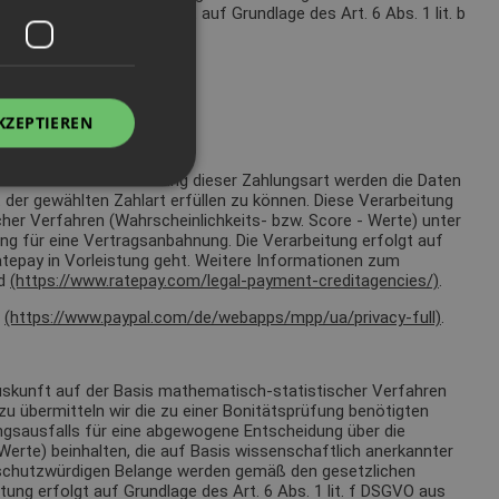
ese Verarbeitung erfolgt auf Grundlage des Art. 6 Abs. 1 lit. b
KZEPTIEREN
mittelt. Zur Durchführung dieser Zahlungsart werden die Daten
 der gewählten Zahlart erfüllen zu können. Diese Verarbeitung
cher Verfahren (Wahrscheinlichkeits- bzw. Score - Werte) unter
g für eine Vertragsanbahnung. Die Verarbeitung erfolgt auf
atepay in Vorleistung geht. Weitere Informationen zum
d
(https://www.ratepay.com/legal-payment-creditagencies/)
.
r
(https://www.paypal.com/de/webapps/mpp/ua/privacy-full)
.
tsauskunft auf der Basis mathematisch-statistischer Verfahren
u übermitteln wir die zu einer Bonitätsprüfung benötigten
ngsausfalls für eine abgewogene Entscheidung über die
erte) beinhalten, die auf Basis wissenschaftlich anerkannter
 schutzwürdigen Belange werden gemäß den gesetzlichen
ng erfolgt auf Grundlage des Art. 6 Abs. 1 lit. f DSGVO aus