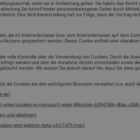
ungsausfall, wenn wir in Vorleistung gehen. Sie haben das Recht a
erarbeitung Sie betreffender personenbezogener Daten durch Mitteilu
erlich. Eine Nichtbereitstellung hat zur Folge, dass der Vertrag n
eien, die im Internetbrowser bzw. vom Internetbrowser auf dem Com
Nutzers gespeichert werden. Dieser Cookie enthält eine charakteris
ie volle Kontrolle über die Verwendung von Cookies. Durch die Aus
chtigt werden und über die Annahme einzeln entscheiden sowie die
 gelöscht werden. Wir weisen Sie jedoch darauf hin, dass Sie dann g
ie die Cookies bei den wichtigsten Browsern verwalten (u.a. auch de
l=de)
oft-edge/cookies-in-microsoft-edge-lB6schen-63947406-40ac-c3b
ben-und-ablehnen)
cookies-and-website-data-sfri11471/mac)