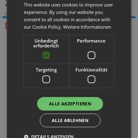
This website uses cookies to improve user
auszuschließen.
experience. By using our website you
Im Sortiment seit: 29.07.2025
|
Datenstand: 03.06.2026
consent to all cookies in accordance with
Das könnte Ihnen gefallen.
our Cookie Policy.
Weitere Informationen
Unbedingt
Performance
erforderlich
Targeting
Funktionalität
Palettenregal
Traversen Typ KAT, B-Ware
H 6,5 m | L 14,1 m | T 1,1 m | 9...
L 180 cm
ALLE AKZEPTIEREN
ALLE ABLEHNEN
Palettenregal
Palettenregal
DETAILS ANZEIGEN