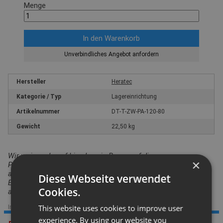
Menge
Unverbindliches Angebot anfordern
Hersteller
Heratec
Kategorie / Typ
Lagereinrichtung
Artikelnummer
DT-T-ZW-PA-120-80
Gewicht
22,50 kg
Wir weisen darauf hin, dass in Bezug auf die
×
Produktsicherheitsverordnung das hier angebotene Produkt
ausschließlich für den gewerblichen Einsatz vorgesehen ist.
Diese Webseite verwendet
Ein Einsatz durch Verbraucher i.S. v. § 13 BGB ist
Cookies.
auszuschließen.
This website uses cookies to improve user
Im Sortiment seit: 21.01.2021
|
Datenstand: 03.02.2022
experience. By using our website you