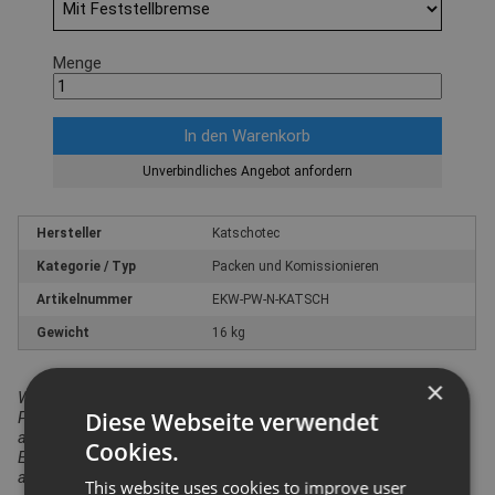
Menge
Unverbindliches Angebot anfordern
Hersteller
Katschotec
Kategorie / Typ
Packen und Komissionieren
Artikelnummer
EKW-PW-N-KATSCH
Gewicht
16 kg
×
Wir weisen darauf hin, dass in Bezug auf die
Diese Webseite verwendet
Produktsicherheitsverordnung das hier angebotene Produkt
ausschließlich für den gewerblichen Einsatz vorgesehen ist.
Cookies.
Ein Einsatz durch Verbraucher i.S. v. § 13 BGB ist
auszuschließen.
This website uses cookies to improve user