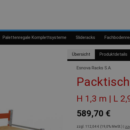
Palettenregale Komplettsysteme
Slideracks
Fachbodenre
Übersicht
Produktdetails
Esnova Racks S.A.
Packtisc
H 1,3 m | L 2,
589,70 €
zzgl. 112,04 € (19,0% MwSt.) |
zz