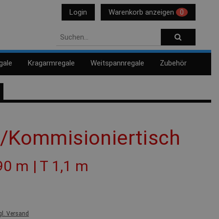
Login
Warenkorb anzeigen
0
gale
Kragarmregale
Weitspannregale
Zubehör
h/Kommisioniertisch
90 m | T 1,1 m
gl. Versand