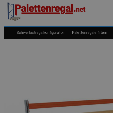
Schwerlastregalkonfigurator
Palettenregale filtern