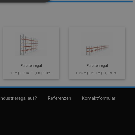
Palettenregal
Palettenregal
H 6 m | L 15 m | T 1,1 m | 80 Pa...
H 2,5 m | L 28,1 m | T 1,1 m | 9...
Industrieregal auf?
Referenzen
Kontaktformular