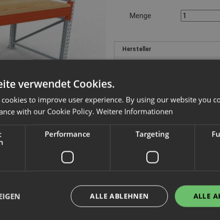
Menge
Hersteller
Kategorie / Typ
Artikelnummer
ite verwendet Cookies.
Gewicht
 cookies to improve user experience. By using our website you co
ance with our Cookie Policy.
Weitere Informationen
Wir weisen darauf hin, dass in 
Produkt ausschließlich für den g
t
Performance
Targeting
Fu
Verbraucher i.S. v. § 13 BGB ist
h
Im Sortiment seit: 12.01.2021
|
Datensta
EIGEN
ALLE ABLEHNEN
ALLE A