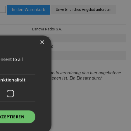
Unverbindliches Angebot anfordern
Esnova Racks S.A.
Packtische
×
PREN-PT-290
77,40 kg
nsent to all
Bezug auf die Produktsicherheitsverordnung das hier angebotene
ewerblichen Einsatz vorgesehen ist. Ein Einsatz durch
nktionalität
 auszuschließen.
nd: 29.08.2025
KZEPTIEREN