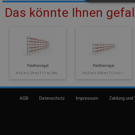
Das könnte Ihnen gefal
Palettenregal
Palettenregal
H 5,5 m | L 29 m | T 1,1 m | 186...
H 3,5 m | L 30,9 m | T 1,1 m | 1...
AGB
Datenschutz
Impressum
Zahlung und