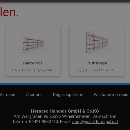
len.
Palettenregal
Palettenregal
H 5 m | L 27,2 m | T 1,1 m | 145...
H 6,5 m | L 30 m | T 1,1 m | 160...
 Versand
Über uns
Regalinspektion
Wie baue ich mein 
Heratec Handels GmbH & Co.KG
Am Wallgraben 96 26386 Wilhelmshaven, Deutschland
Telefon: 04421 9833410, Email:
shop@palettenregal.net