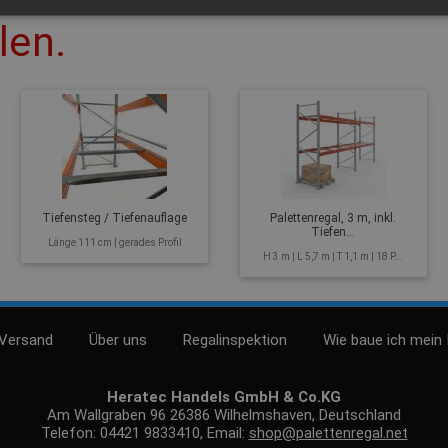
len.
Tiefensteg / Tiefenauflage
Palettenregal, 3 m, inkl.
Tiefen...
Länge 111 cm | gerades Profil
H 3 m | L 5,7 m | T 1,1 m | 18 P...
 Versand
Über uns
Regalinspektion
Wie baue ich mein 
Heratec Handels GmbH & Co.KG
Am Wallgraben 96 26386 Wilhelmshaven, Deutschland
Telefon: 04421 9833410, Email:
shop@palettenregal.net