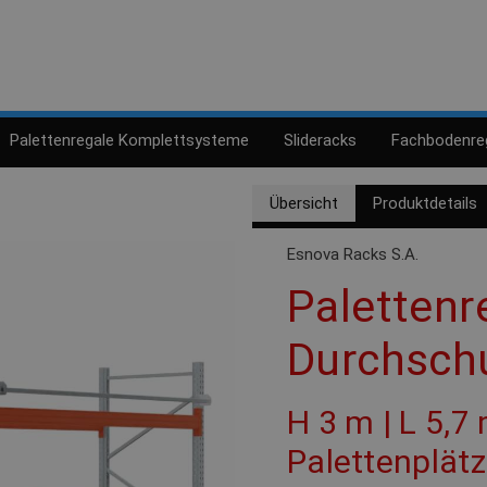
Palettenregale Komplettsysteme
Slideracks
Fachbodenre
Übersicht
Produktdetails
Esnova Racks S.A.
Palettenre
Durchsch
H 3 m | L 5,7 
Palettenplät