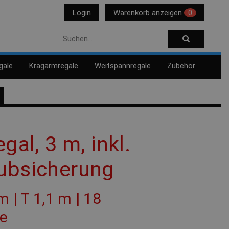
Login
Warenkorb anzeigen
0
gale
Kragarmregale
Weitspannregale
Zubehör
gal, 3 m, inkl.
ubsicherung
m | T 1,1 m | 18
ze