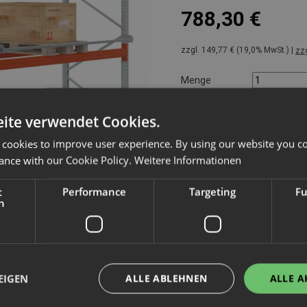
788,30 €
zzgl. 149,77 € (19,0% MwSt.) |
zz
Menge
ite verwendet Cookies.
Hersteller
 cookies to improve user experience. By using our website you co
Kategorie / Typ
ance with our Cookie Policy.
Weitere Informationen
Artikelnummer
Gewicht
t
Performance
Targeting
Fu
h
Wir weisen darauf hin, dass in 
Produkt ausschließlich für den g
Verbraucher i.S. v. § 13 BGB ist
Im Sortiment seit: 29.04.2024
|
Datensta
EIGEN
ALLE ABLEHNEN
ALLE A