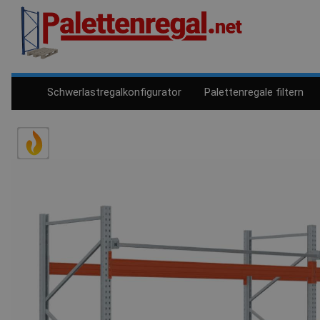
Schwerlastregalkonfigurator
Palettenregale filtern