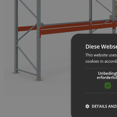
Diese Webse
This website uses
cookies in accord
Unbeding
erforderlic
DETAILS ANZ