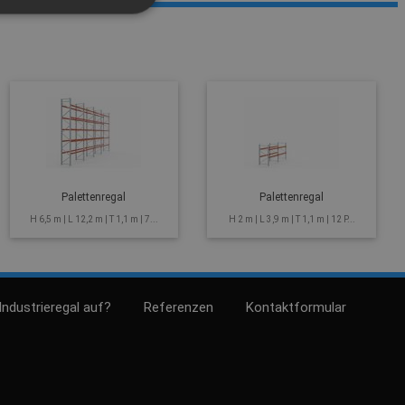
Palettenregal
Palettenregal
H 6,5 m | L 12,2 m | T 1,1 m | 7...
H 2 m | L 3,9 m | T 1,1 m | 12 P...
Industrieregal auf?
Referenzen
Kontaktformular