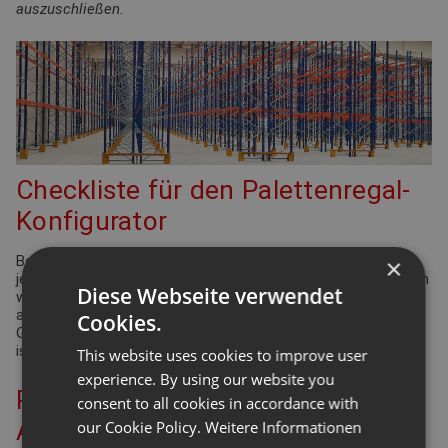
auszuschließen.
Checkliste für den Palettenregal-
Konfigurator
Bei der Planung Ihrer Regalanlage für Palettenregale gibt es
×
jede Menge Punkte zu überprüfen und einzuhalten. Viele davon
Diese Webseite verwendet
werden durch die Arbeitsstättenverordnung geregelt. Aber
auch Ergonomie und Effizienz spielen eine bedeutende Rolle.
Cookies.
Gleiches gilt für die Funktionsdefinition des Lagers: Wie hoch
ist der Warenumschlag? Wie groß ist die Produktvielfalt?
This website uses cookies to improve user
experience. By using our website you
Planung Ihrer Palettenregal-
consent to all cookies in accordance with
Anlage – berücksichtigen Sie die
our Cookie Policy.
Weitere Informationen