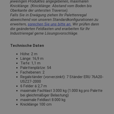
jeweiligen Produktes angegebenen, maximalen
Knicklänge. (Knicklänge: Abstand vom Boden bis
Oberkante der untersten Traverse).
Falls Sie in Erwägung ziehen Ihr Palettenregal
abweichend von unseren Standardkonfigurationen zu
erweitern,
sprechen Sie uns bitte an.
Wir prüfen dann
die geänderten Feldlasten und erarbeiten für Ihr
Industrieregal gerne Lösungsvorschläge.
Technische Daten
Höhe: 2 m
Länge: 16,9 m
Tiefe: 1,1 m
Palettenplätze: 54
Fachebenen: 2
Regalständer (vorverzinkt): 7 Ständer ERU 76A20-
USZ27-2000
6 Felder á 2,7 m
maximale Fachlast 3.000 kg (1.000 kg pro Palette
bei gleichmäßiger Belastung)
maximale Feldlast 8.000 kg
Knicklänge 100 cm