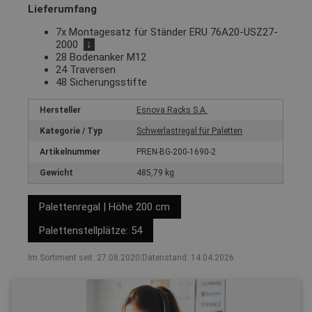
Lieferumfang
7x Montagesatz für Ständer ERU 76A20-USZ27-
2000
↓
28 Bodenanker M12
24 Traversen
48 Sicherungsstifte
Hersteller
Esnova Racks S.A.
Kategorie / Typ
Schwerlastregal für Paletten
Artikelnummer
PREN-BG-200-1690-2
Gewicht
485,79 kg
Palettenregal | Höhe 200 cm
Palettenstellplätze: 54
Im Sortiment seit: 27.08.2020
|
Datenstand: 14.04.2026