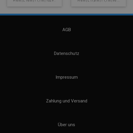
H 6 m | L 16 m | T 1,1 m | 102 P...
H 6 m | L 17,8 m | T 1,1 m | 95 ...
AGB
Datenschutz
Impressum
Zahlung und Versand
Über uns