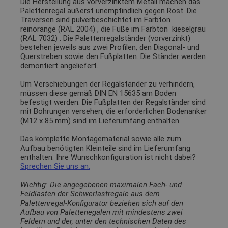
Die Herstellung aus vorverzinktem Metall machen das
Palettenregal äußerst unempfindlich gegen Rost. Die
Traversen sind pulverbeschichtet im Farbton
reinorange (RAL 2004)
, die Füße im Farbton
kieselgrau
(RAL 7032)
. Die Palettenregalständer (vorverzinkt)
bestehen jeweils aus zwei Profilen, den Diagonal- und
Querstreben sowie den Fußplatten. Die Ständer werden
demontiert angeliefert.
Um Verschiebungen der Regalständer zu verhindern,
müssen diese gemäß DIN EN 15635 am Boden
befestigt werden. Die Fußplatten der Regalständer sind
mit Bohrungen versehen, die erforderlichen Bodenanker
(M12 x 85 mm) sind im Lieferumfang enthalten.
Das komplette Montagematerial sowie alle zum
Aufbau benötigten Kleinteile sind im Lieferumfang
enthalten. Ihre Wunschkonfiguration ist nicht dabei?
Sprechen Sie uns an.
Wichtig: Die angegebenen maximalen Fach- und
Feldlasten der Schwerlastregale aus dem
Palettenregal-Konfigurator beziehen sich auf den
Aufbau von Palettenegalen mit mindestens zwei
Feldern und der, unter den technischen Daten des