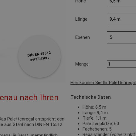
Höhe
Länge
Ebenen
DIN EN 15512
zertifiziert
Menge
Hier können Sie Ihr Palettenrega
genau nach Ihren
Technische Daten
Höhe: 6,5 m
Länge: 9,4 m
Tiefe: 1,1 m
as Palettenregal entspricht den
Palettenplätze: 60
e aus Stahl nach DIN EN 15512.
Fachebenen: 5
Regalständer (vorverzinkt
nregal äußerst unempfindlich