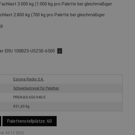
Fachlast 3.000 kg (1.000 kg pro Palette bei gleichmäßiger
chlast 2.800 kg (700 kg pro Palette bei gleichmäßiger
kg
der ERU 100B25-USZ50-6500
↓
Esnova Racks S.A.
Schwerlastregal für Paletten
PREN-BG-650-940-5
831,60 kg
Palettenstellplätze: 60
nd: 03.11.2022