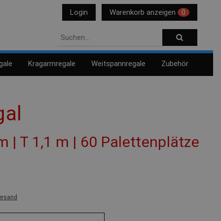
Login
Warenkorb anzeigen
0
gale
Kragarmregale
Weitspannregale
Zubehör
gal
 m | T 1,1 m | 60 Palettenplätze
ersand