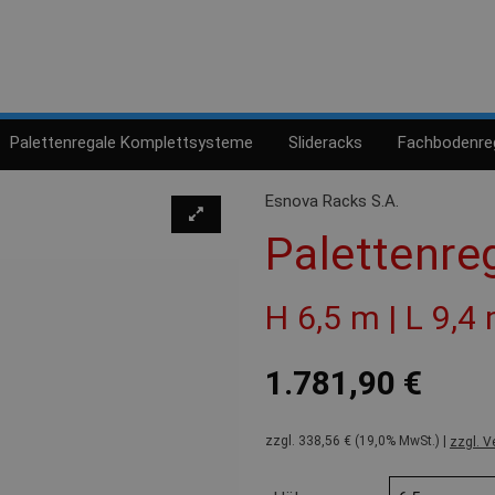
Palettenregale Komplettsysteme
Slideracks
Fachbodenre
Esnova Racks S.A.
Palettenre
H 6,5 m | L 9,4
1.781,90 €
zzgl. 338,56 € (19,0% MwSt.) |
zzgl. V