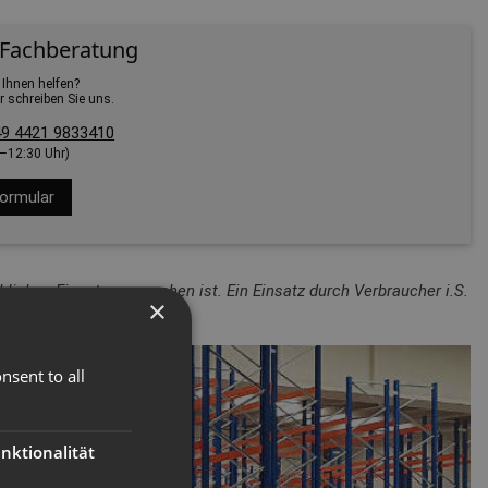
 Fachberatung
 Ihnen helfen?
r schreiben Sie uns.
9 4421 9833410
0–12:30 Uhr)
ormular
lichen Einsatz vorgesehen ist. Ein Einsatz durch Verbraucher i.S.
×
nsent to all
nktionalität