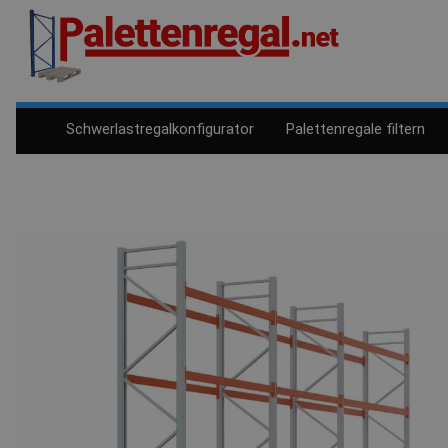
Schwerlastregalkonfigurator
Palettenregale filtern