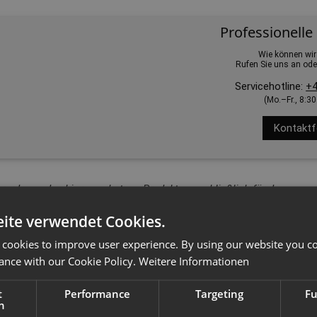
Professionelle
Wie können wir
Rufen Sie uns an ode
Servicehotline:
+4
(Mo.–Fr., 8:3
Kontaktf
erordnung das hier angebotene Produkt ausschließlich für den gewerb
ite verwendet Cookies.
 cookies to improve user experience. By using our website you co
ance with our Cookie Policy.
Weitere Informationen
t
Performance
Targeting
Fu
h