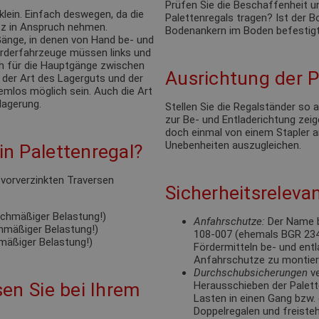
Prüfen Sie die Beschaffenheit u
klein. Einfach deswegen, da die
Palettenregals tragen? Ist der
tz in Anspruch nehmen.
Bodenankern im Boden befestigt
änge, in denen von Hand be- und
förderfahrzeuge müssen links und
ch für die Hauptgänge zwischen
Ausrichtung der P
 der Art des Lagerguts und der
emlos möglich sein. Auch die Art
lagerung.
Stellen Sie die Regalständer so
zur Be- und Entladerichtung zeige
doch einmal von einem Stapler a
Unebenheiten auszugleichen.
n Palettenregal?
e vorverzinkten Traversen
Sicherheitsrelevan
eichmäßiger Belastung!)
Anfahrschutze:
Der Name b
chmäßiger Belastung!)
108-007 (ehemals BGR 234).
hmäßiger Belastung!)
Fördermitteln be- und ent
Anfahrschutze zu montie
Durchschubsicherungen
ve
en Sie bei Ihrem
Herausschieben der Palett
Lasten in einen Gang bzw. 
Doppelregalen und freisteh