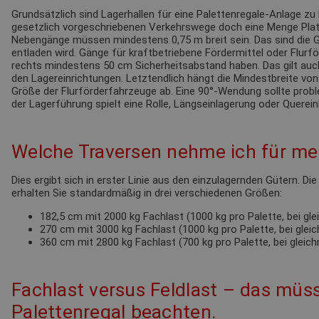
Grundsätzlich sind Lagerhallen für eine Palettenregale-Anlage zu 
gesetzlich vorgeschriebenen Verkehrswege doch eine Menge Pla
Nebengänge müssen mindestens 0,75 m breit sein. Das sind die G
entladen wird. Gänge für kraftbetriebene Fördermittel oder Flur
rechts mindestens 50 cm Sicherheitsabstand haben. Das gilt au
den Lagereinrichtungen. Letztendlich hängt die Mindestbreite von
Größe der Flurförderfahrzeuge ab. Eine 90°-Wendung sollte probl
der Lagerführung spielt eine Rolle, Längseinlagerung oder Querein
Welche Traversen nehme ich für mei
Dies ergibt sich in erster Linie aus den einzulagernden Gütern. Di
erhalten Sie standardmäßig in drei verschiedenen Größen:
182,5 cm mit 2000 kg Fachlast (1000 kg pro Palette, bei gl
270 cm mit 3000 kg Fachlast (1000 kg pro Palette, bei glei
360 cm mit 2800 kg Fachlast (700 kg pro Palette, bei gleic
Fachlast versus Feldlast – das müss
Palettenregal beachten.