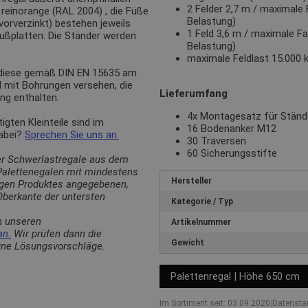
2 Felder 2,7 m / maximale 
n
reinorange (RAL 2004)
, die Füße
Belastung)
(vorverzinkt) bestehen jeweils
1 Feld 3,6 m / maximale Fa
Fußplatten. Die Ständer werden
Belastung)
maximale Feldlast 15.000 
 diese gemäß DIN EN 15635 am
d mit Bohrungen versehen, die
Lieferumfang
ng enthalten.
4x Montagesatz für Stän
ten Kleinteile sind im
16 Bodenanker M12
dabei?
Sprechen Sie uns an.
30 Traversen
60 Sicherungsstifte
er Schwerlastregale aus dem
 Palettenegalen mit mindestens
Hersteller
ligen Produktes angegebenen,
berkante der untersten
Kategorie / Typ
n unseren
Artikelnummer
an.
Wir prüfen dann die
Gewicht
erne Lösungsvorschläge.
Palettenregal | Höhe 650 cm
Im Sortiment seit: 03.09.2020
|
Datensta