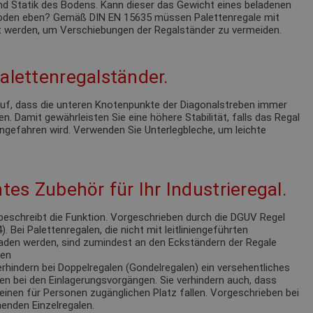
nd Statik des Bodens. Kann dieser das Gewicht eines beladenen
 Boden eben? Gemäß DIN EN 15635 müssen Palettenregale mit
 werden, um Verschiebungen der Regalständer zu vermeiden.
alettenregalständer.
 auf, dass die unteren Knotenpunkte der Diagonalstreben immer
n. Damit gewährleisten Sie eine höhere Stabilität, falls das Regal
ngefahren wird. Verwenden Sie Unterlegbleche, um leichte
tes Zubehör für Ihr Industrieregal.
eschreibt die Funktion. Vorgeschrieben durch die DGUV Regel
 Bei Palettenregalen, die nicht mit leitliniengeführten
laden werden, sind zumindest an den Eckständern der Regale
ren
rhindern bei Doppelregalen (Gondelregalen) ein versehentliches
en bei den Einlagerungsvorgängen. Sie verhindern auch, dass
einen für Personen zugänglichen Platz fallen. Vorgeschrieben bei
enden Einzelregalen.