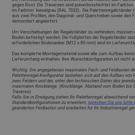
gegen Rost. Die Traversen sind pulverbeschichtet im Farbto
im Farbton
kieselgrau (RAL 7032)
. Die Palettenregalständer 
aus zwei Profilen, den Diagonal- und Querstreben sowie den 
demontiert angeliefert.
Um Verschiebungen der Regalständer zu verhindern, müssen
Boden befestigt werden. Die Fußplatten der Regalständer sin
erforderlichen Bodenanker (M12 x 85 mm) sind im Lieferumfa
Das komplette Montagematerial sowie alle zum Aufbau benötig
Lieferumfang enthalten. Ihre Wunschkonfiguration ist nicht 
Wichtig: Die angegebenen maximalen Fach- und Feldlasten d
Palettenregal-Konfigurator beziehen sich auf den Aufbau von
zwei Feldern und der, unter den technischen Daten des jewei
maximalen Knicklänge. (Knicklänge: Abstand vom Boden bis O
Traverse).
Falls Sie in Erwägung ziehen Ihr Palettenregal abweichend vo
Standardkonfigurationen zu erweitern,
sprechen Sie uns bitte 
geänderten Feldlasten und erarbeiten für Ihr Industrieregal g