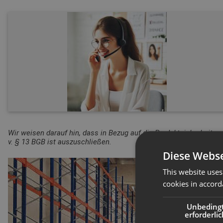
Wir weisen darauf hin, dass in Bezug auf die Produktsicherheitsv
v. § 13 BGB ist auszuschließen.
Diese Webse
This website uses
cookies in accord
Unbeding
erforderlic