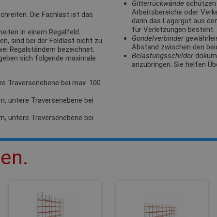
Gitterrückwände
schützen 
Arbeitsbereiche oder Verk
hreiten. Die Fachlast ist das
darin das Lagergut aus de
für Verletzungen besteht.
eiten in einem Regalfeld.
Gondelverbinder
gewährlei
, sind bei der Feldlast nicht zu
Abstand zwischen den bei
zwei Regalständern bezeichnet.
Belastungsschilder
dokumen
rgeben sich folgende maximale
anzubringen. Sie helfen Üb
ere Traversenebene bei max. 100
rn, untere Traversenebene bei
rn, untere Traversenebene bei
len.