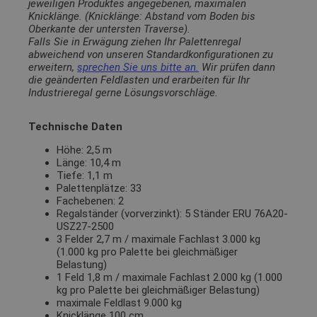
jeweiligen Produktes angegebenen, maximalen
Knicklänge. (Knicklänge: Abstand vom Boden bis
Oberkante der untersten Traverse).
Falls Sie in Erwägung ziehen Ihr Palettenregal
abweichend von unseren Standardkonfigurationen zu
erweitern,
sprechen Sie uns bitte an.
Wir prüfen dann
die geänderten Feldlasten und erarbeiten für Ihr
Industrieregal gerne Lösungsvorschläge.
Technische Daten
Höhe: 2,5 m
Länge: 10,4 m
Tiefe: 1,1 m
Palettenplätze: 33
Fachebenen: 2
Regalständer (vorverzinkt): 5 Ständer ERU 76A20-
USZ27-2500
3 Felder 2,7 m / maximale Fachlast 3.000 kg
(1.000 kg pro Palette bei gleichmäßiger
Belastung)
1 Feld 1,8 m / maximale Fachlast 2.000 kg (1.000
kg pro Palette bei gleichmäßiger Belastung)
maximale Feldlast 9.000 kg
Knicklänge 100 cm