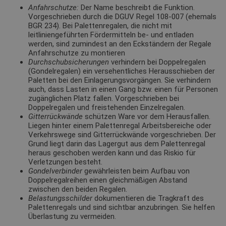
Anfahrschutze:
Der Name beschreibt die Funktion.
Vorgeschrieben durch die DGUV Regel 108-007 (ehemals
BGR 234). Bei Palettenregalen, die nicht mit
leitliniengeführten Fördermitteln be- und entladen
werden, sind zumindest an den Eckständern der Regale
Anfahrschutze zu montieren
Durchschubsicherungen
verhindern bei Doppelregalen
(Gondelregalen) ein versehentliches Herausschieben der
Paletten bei den Einlagerungsvorgängen. Sie verhindern
auch, dass Lasten in einen Gang bzw. einen für Personen
zugänglichen Platz fallen. Vorgeschrieben bei
Doppelregalen und freistehenden Einzelregalen.
Gitterrückwände
schützen Ware vor dem Herausfallen.
Liegen hinter einem Palettenregal Arbeitsbereiche oder
Verkehrswege sind Gitterrückwände vorgeschrieben. Der
Grund liegt darin das Lagergut aus dem Palettenregal
heraus geschoben werden kann und das Riskio für
Verletzungen besteht.
Gondelverbinder
gewährleisten beim Aufbau von
Doppelregalreihen einen gleichmäßigen Abstand
zwischen den beiden Regalen.
Belastungsschilder
dokumentieren die Tragkraft des
Palettenregals und sind sichtbar anzubringen. Sie helfen
Überlastung zu vermeiden.