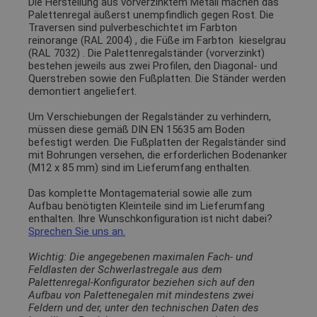
Die Herstellung aus vorverzinktem Metall machen das
Palettenregal äußerst unempfindlich gegen Rost. Die
Traversen sind pulverbeschichtet im Farbton
reinorange (RAL 2004)
, die Füße im Farbton
kieselgrau
(RAL 7032)
. Die Palettenregalständer (vorverzinkt)
bestehen jeweils aus zwei Profilen, den Diagonal- und
Querstreben sowie den Fußplatten. Die Ständer werden
demontiert angeliefert.
Um Verschiebungen der Regalständer zu verhindern,
müssen diese gemäß DIN EN 15635 am Boden
befestigt werden. Die Fußplatten der Regalständer sind
mit Bohrungen versehen, die erforderlichen Bodenanker
(M12 x 85 mm) sind im Lieferumfang enthalten.
Das komplette Montagematerial sowie alle zum
Aufbau benötigten Kleinteile sind im Lieferumfang
enthalten. Ihre Wunschkonfiguration ist nicht dabei?
Sprechen Sie uns an.
Wichtig: Die angegebenen maximalen Fach- und
Feldlasten der Schwerlastregale aus dem
Palettenregal-Konfigurator beziehen sich auf den
Aufbau von Palettenegalen mit mindestens zwei
Feldern und der, unter den technischen Daten des