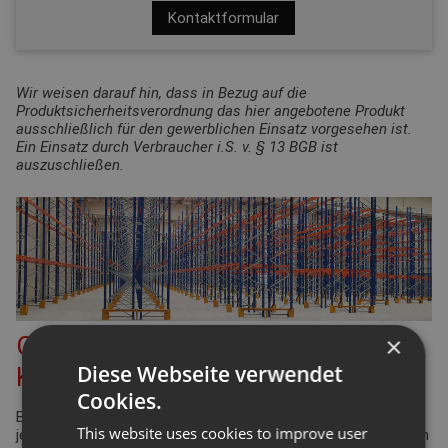
Kontaktformular
Wir weisen darauf hin, dass in Bezug auf die
Produktsicherheitsverordnung das hier angebotene Produkt
ausschließlich für den gewerblichen Einsatz vorgesehen ist.
Ein Einsatz durch Verbraucher i.S. v. § 13 BGB ist
auszuschließen.
×
Checkliste für den Palettenregal-
Diese Webseite verwendet
Konfigurator
Cookies.
Bei der Planung Ihrer Regalanlage für Palettenregale gibt es
This website uses cookies to improve user
jede Menge Punkte zu überprüfen und einzuhalten. Viele davon