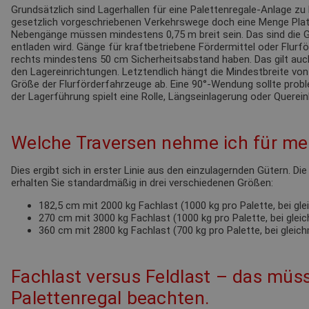
Grundsätzlich sind Lagerhallen für eine Palettenregale-Anlage zu 
gesetzlich vorgeschriebenen Verkehrswege doch eine Menge Pla
Nebengänge müssen mindestens 0,75 m breit sein. Das sind die G
entladen wird. Gänge für kraftbetriebene Fördermittel oder Flur
rechts mindestens 50 cm Sicherheitsabstand haben. Das gilt au
den Lagereinrichtungen. Letztendlich hängt die Mindestbreite von
Größe der Flurförderfahrzeuge ab. Eine 90°-Wendung sollte probl
der Lagerführung spielt eine Rolle, Längseinlagerung oder Querein
Welche Traversen nehme ich für mei
Dies ergibt sich in erster Linie aus den einzulagernden Gütern. Di
erhalten Sie standardmäßig in drei verschiedenen Größen:
182,5 cm mit 2000 kg Fachlast (1000 kg pro Palette, bei gl
270 cm mit 3000 kg Fachlast (1000 kg pro Palette, bei glei
360 cm mit 2800 kg Fachlast (700 kg pro Palette, bei gleic
Fachlast versus Feldlast – das müss
Palettenregal beachten.