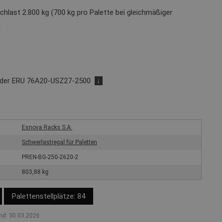
chlast 2.800 kg (700 kg pro Palette bei gleichmäßiger
g
nder ERU 76A20-USZ27-2500
↓
Esnova Racks S.A.
Schwerlastregal für Paletten
PREN-BG-250-2620-2
803,88 kg
Palettenstellplätze: 84
nd: 30.03.2026