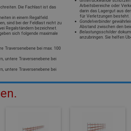
Gitterrückwände
schützen 
Arbeitsbereiche oder Verk
hreiten. Die Fachlast ist das
darin das Lagergut aus de
für Verletzungen besteht.
eiten in einem Regalfeld.
Gondelverbinder
gewährlei
, sind bei der Feldlast nicht zu
Abstand zwischen den bei
zwei Regalständern bezeichnet.
Belastungsschilder
dokumen
rgeben sich folgende maximale
anzubringen. Sie helfen Üb
ere Traversenebene bei max. 100
rn, untere Traversenebene bei
rn, untere Traversenebene bei
len.