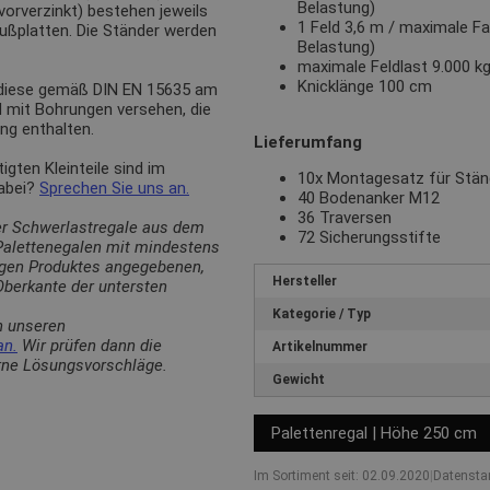
Belastung)
(vorverzinkt) bestehen jeweils
1 Feld 3,6 m / maximale Fa
Fußplatten. Die Ständer werden
Belastung)
maximale Feldlast 9.000 k
Knicklänge 100 cm
 diese gemäß DIN EN 15635 am
d mit Bohrungen versehen, die
ng enthalten.
Lieferumfang
ten Kleinteile sind im
10x Montagesatz für Stä
dabei?
Sprechen Sie uns an.
40 Bodenanker M12
36 Traversen
er Schwerlastregale aus dem
72 Sicherungsstifte
 Palettenegalen mit mindestens
ligen Produktes angegebenen,
Hersteller
berkante der untersten
Kategorie / Typ
n unseren
an.
Wir prüfen dann die
Artikelnummer
erne Lösungsvorschläge.
Gewicht
Palettenregal | Höhe 250 cm
Im Sortiment seit: 02.09.2020
|
Datensta