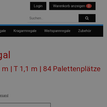
Login
Warenkorb anzeigen
0
gale
Kragarmregale
Weitspannregale
Zubehör
gal
2 m | T 1,1 m | 84 Palettenplätze
ersand