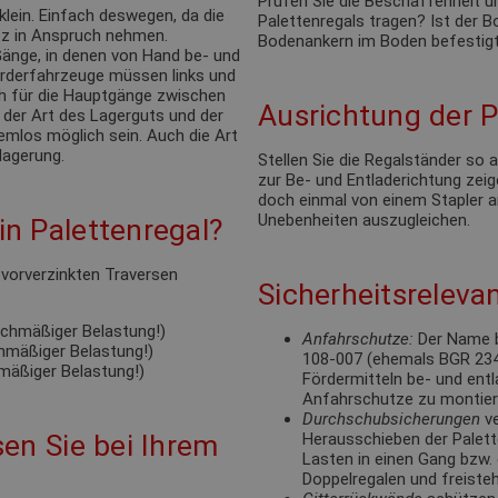
Prüfen Sie die Beschaffenheit u
klein. Einfach deswegen, da die
Palettenregals tragen? Ist der
tz in Anspruch nehmen.
Bodenankern im Boden befestigt
änge, in denen von Hand be- und
förderfahrzeuge müssen links und
ch für die Hauptgänge zwischen
Ausrichtung der P
 der Art des Lagerguts und der
emlos möglich sein. Auch die Art
lagerung.
Stellen Sie die Regalständer so
zur Be- und Entladerichtung zeige
doch einmal von einem Stapler a
Unebenheiten auszugleichen.
n Palettenregal?
e vorverzinkten Traversen
Sicherheitsrelevan
eichmäßiger Belastung!)
Anfahrschutze:
Der Name b
chmäßiger Belastung!)
108-007 (ehemals BGR 234).
hmäßiger Belastung!)
Fördermitteln be- und ent
Anfahrschutze zu montie
Durchschubsicherungen
ve
en Sie bei Ihrem
Herausschieben der Palett
Lasten in einen Gang bzw. 
Doppelregalen und freisteh