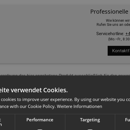
Professionelle
Wie können wir
Rufen Sie uns an ode
Servicehotline:
+4
(Mo.–Fr., 8:3
Kontaktf
erordnung das hier angebotene Produkt ausschließlich für den gewerb
ite verwendet Cookies.
 cookies to improve user experience. By using our website you co
ance with our Cookie Policy.
Weitere Informationen
t
Performance
Targeting
Fu
h