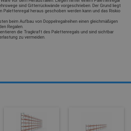
Ware vor dem Herausfallen. Liegen hinter einem Palettenregal
ehrswege sind Gitterrückwände vorgeschrieben. Der Grund liegt
m Palettenregal heraus geschoben werden kann und das Riskio
sten beim Aufbau von Doppelregalreihen einen gleichmäßigen
den Regalen.
tieren die Tragkraft des Palettenregals und sind sichtbar
erlastung zu vermeiden.