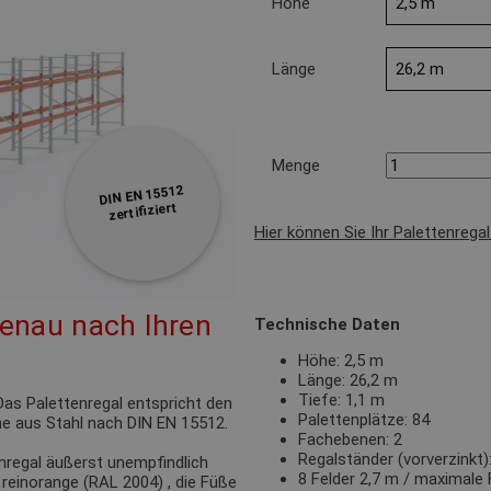
Höhe
Länge
Menge
DIN EN 15512
zertifiziert
Hier können Sie Ihr Palettenrega
genau nach Ihren
Technische Daten
Höhe: 2,5 m
Länge: 26,2 m
Tiefe: 1,1 m
as Palettenregal entspricht den
Palettenplätze: 84
e aus Stahl nach DIN EN 15512.
Fachebenen: 2
Regalständer (vorverzink
nregal äußerst unempfindlich
8 Felder 2,7 m / maximale 
n
reinorange (RAL 2004)
, die Füße