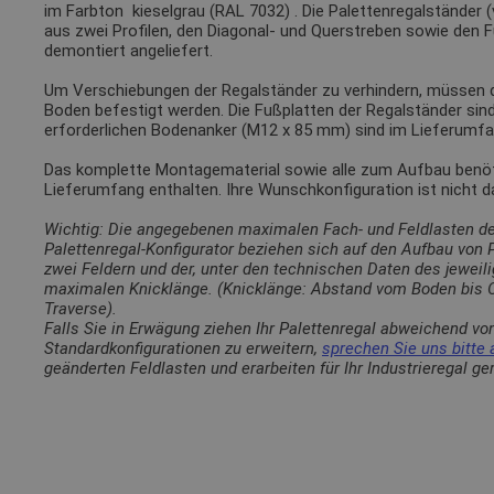
im Farbton
kieselgrau (RAL 7032)
. Die Palettenregalständer 
aus zwei Profilen, den Diagonal- und Querstreben sowie den 
demontiert angeliefert.
Um Verschiebungen der Regalständer zu verhindern, müssen
Boden befestigt werden. Die Fußplatten der Regalständer sin
erforderlichen Bodenanker (M12 x 85 mm) sind im Lieferumfa
Das komplette Montagematerial sowie alle zum Aufbau benötig
Lieferumfang enthalten. Ihre Wunschkonfiguration ist nicht 
Wichtig: Die angegebenen maximalen Fach- und Feldlasten d
Palettenregal-Konfigurator beziehen sich auf den Aufbau von
zwei Feldern und der, unter den technischen Daten des jewei
maximalen Knicklänge. (Knicklänge: Abstand vom Boden bis O
Traverse).
Falls Sie in Erwägung ziehen Ihr Palettenregal abweichend vo
Standardkonfigurationen zu erweitern,
sprechen Sie uns bitte 
geänderten Feldlasten und erarbeiten für Ihr Industrieregal g