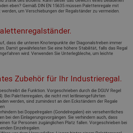
nd Statik des Bodens. Kann dieser das Gewicht eines beladenen
 Boden eben? Gemäß DIN EN 15635 müssen Palettenregale mit
 werden, um Verschiebungen der Regalständer zu vermeiden.
alettenregalständer.
 auf, dass die unteren Knotenpunkte der Diagonalstreben immer
n. Damit gewährleisten Sie eine höhere Stabilität, falls das Regal
ngefahren wird. Verwenden Sie Unterlegbleche, um leichte
tes Zubehör für Ihr Industrieregal.
eschreibt die Funktion. Vorgeschrieben durch die DGUV Regel
 Bei Palettenregalen, die nicht mit leitliniengeführten
laden werden, sind zumindest an den Eckständern der Regale
ren
rhindern bei Doppelregalen (Gondelregalen) ein versehentliches
en bei den Einlagerungsvorgängen. Sie verhindern auch, dass
einen für Personen zugänglichen Platz fallen. Vorgeschrieben bei
enden Einzelregalen.