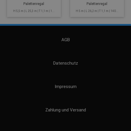
Palettenregal
Palettenregal
H 5,5 m | L 25,3 m | T 1,1 m | 1...
H 5 m | L 26,2 m | T 1,1 m | 140...
AGB
Datenschutz
Impressum
Zahlung und Versand