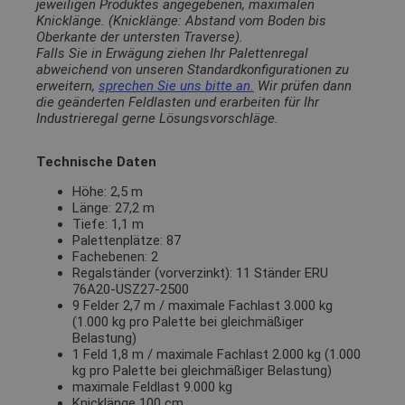
jeweiligen Produktes angegebenen, maximalen
Knicklänge. (Knicklänge: Abstand vom Boden bis
Oberkante der untersten Traverse).
Falls Sie in Erwägung ziehen Ihr Palettenregal
abweichend von unseren Standardkonfigurationen zu
erweitern,
sprechen Sie uns bitte an.
Wir prüfen dann
die geänderten Feldlasten und erarbeiten für Ihr
Industrieregal gerne Lösungsvorschläge.
Technische Daten
Höhe: 2,5 m
Länge: 27,2 m
Tiefe: 1,1 m
Palettenplätze: 87
Fachebenen: 2
Regalständer (vorverzinkt): 11 Ständer ERU
76A20-USZ27-2500
9 Felder 2,7 m / maximale Fachlast 3.000 kg
(1.000 kg pro Palette bei gleichmäßiger
Belastung)
1 Feld 1,8 m / maximale Fachlast 2.000 kg (1.000
kg pro Palette bei gleichmäßiger Belastung)
maximale Feldlast 9.000 kg
Knicklänge 100 cm