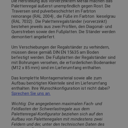
Die Herstellung aus vorverzinktem Metall machen das
Palettenregal äußerst unempfindlich gegen Rost. Die
Traversen sind pulverbeschichtet im Farbton
reinorange (RAL 2004)
, die Füße im Farbton
kieselgrau
(RAL 7032)
. Die Palettenregalständer (vorverzinkt)
bestehen jeweils aus zwei Profilen, den Diagonal- und
Querstreben sowie den Fußplatten. Die Ständer werden
demontiert angeliefert.
Um Verschiebungen der Regalständer zu verhindern,
müssen diese gemäß DIN EN 15635 am Boden
befestigt werden. Die Fußplatten der Regalständer sind
mit Bohrungen versehen, die erforderlichen Bodenanker
(M12 x 85 mm) sind im Lieferumfang enthalten.
Das komplette Montagematerial sowie alle zum
Aufbau benötigten Kleinteile sind im Lieferumfang
enthalten. Ihre Wunschkonfiguration ist nicht dabei?
Sprechen Sie uns an.
Wichtig: Die angegebenen maximalen Fach- und
Feldlasten der Schwerlastregale aus dem
Palettenregal-Konfigurator beziehen sich auf den
Aufbau von Palettenegalen mit mindestens zwei
Feldern und der, unter den technischen Daten des