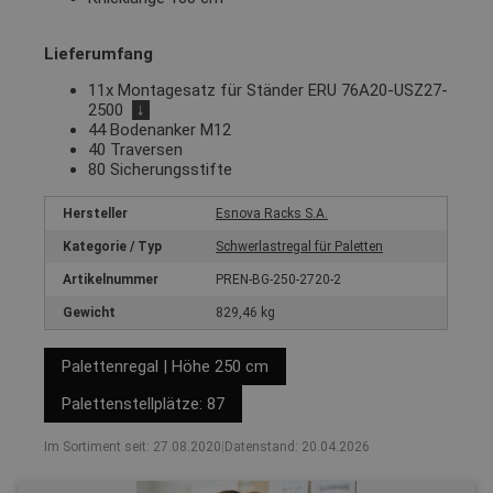
Lieferumfang
11x Montagesatz für Ständer ERU 76A20-USZ27-
2500
↓
44 Bodenanker M12
40 Traversen
80 Sicherungsstifte
Hersteller
Esnova Racks S.A.
Kategorie / Typ
Schwerlastregal für Paletten
Artikelnummer
PREN-BG-250-2720-2
Gewicht
829,46 kg
Palettenregal | Höhe 250 cm
Palettenstellplätze: 87
Im Sortiment seit: 27.08.2020
|
Datenstand: 20.04.2026