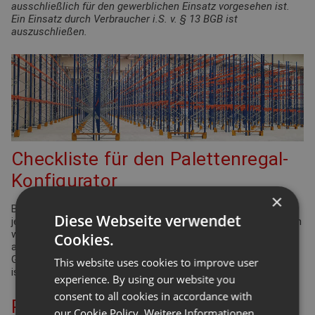
ausschließlich für den gewerblichen Einsatz vorgesehen ist.
Ein Einsatz durch Verbraucher i.S. v. § 13 BGB ist
auszuschließen.
Checkliste für den Palettenregal-
Konfigurator
×
Bei der Planung Ihrer Regalanlage für Palettenregale gibt es
Diese Webseite verwendet
jede Menge Punkte zu überprüfen und einzuhalten. Viele davon
werden durch die Arbeitsstättenverordnung geregelt. Aber
Cookies.
auch Ergonomie und Effizienz spielen eine bedeutende Rolle.
Gleiches gilt für die Funktionsdefinition des Lagers: Wie hoch
This website uses cookies to improve user
ist der Warenumschlag? Wie groß ist die Produktvielfalt?
experience. By using our website you
consent to all cookies in accordance with
Planung Ihrer Palettenregal-
our Cookie Policy.
Weitere Informationen