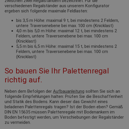
zwischen zwei Regalständern bezeichnet. Für die
verschiedenen Regalständer aus unserem Konfigurator
ergeben sich folgende maximale Feldlasten:
bis 3,5 m Höhe: maximal 9 t, bei mindestens 2 Feldern,
untere Traversenebene bei max. 100 cm (Knicklast)
4,0 m bis 5,0 m Höhe: maximal 12 t, bei mindestens 2
Feldern, untere Traversenebene bei max. 100 cm
(Knicklast)
5,5 m bis 6,5 m Höhe: maximal 15 t, bei mindestens 2
Feldern, untere Traversenebene bei max. 100 cm
(Knicklast)
So bauen Sie Ihr Palettenregal
richtig auf.
Neben dem Befolgen der
Aufbauanleitung
sollten Sie sich an
folgende Empfehlungen halten: Prüfen Sie die Beschaffenheit
und Statik des Bodens. Kann dieser das Gewicht eines
beladenen Palettenregals tragen? Ist der Boden eben? Gemäß
DIN EN 15635 müssen Palettenregale mit Bodenankern im
Boden befestigt werden, um Verschiebungen der Regalständer
zu vermeiden.