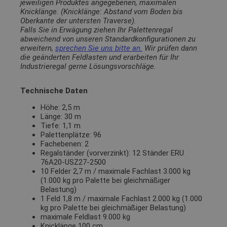
jeweiligen Produktes angegebenen, maximalen
Knicklänge. (Knicklänge: Abstand vom Boden bis
Oberkante der untersten Traverse).
Falls Sie in Erwägung ziehen Ihr Palettenregal
abweichend von unseren Standardkonfigurationen zu
erweitern,
sprechen Sie uns bitte an.
Wir prüfen dann
die geänderten Feldlasten und erarbeiten für Ihr
Industrieregal gerne Lösungsvorschläge.
Technische Daten
Höhe: 2,5 m
Länge: 30 m
Tiefe: 1,1 m
Palettenplätze: 96
Fachebenen: 2
Regalständer (vorverzinkt): 12 Ständer ERU
76A20-USZ27-2500
10 Felder 2,7 m / maximale Fachlast 3.000 kg
(1.000 kg pro Palette bei gleichmäßiger
Belastung)
1 Feld 1,8 m / maximale Fachlast 2.000 kg (1.000
kg pro Palette bei gleichmäßiger Belastung)
maximale Feldlast 9.000 kg
Knicklänge 100 cm