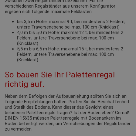
zwischen zwei Regalständern bezeichnet. Für die
verschiedenen Regalständer aus unserem Konfigurator
ergeben sich folgende maximale Feldlasten:
bis 3,5 m Höhe: maximal 9 t, bei mindestens 2 Feldern,
untere Traversenebene bei max. 100 cm (Knicklast)
4,0 m bis 5,0 m Höhe: maximal 12 t, bei mindestens 2
Feldern, untere Traversenebene bei max. 100 cm
(Knicklast)
5,5 m bis 6,5 m Höhe: maximal 15 t, bei mindestens 2
Feldern, untere Traversenebene bei max. 100 cm
(Knicklast)
So bauen Sie Ihr Palettenregal
richtig auf.
Neben dem Befolgen der
Aufbauanleitung
sollten Sie sich an
folgende Empfehlungen halten: Prüfen Sie die Beschaffenheit
und Statik des Bodens. Kann dieser das Gewicht eines
beladenen Palettenregals tragen? Ist der Boden eben? Gemäß
DIN EN 15635 müssen Palettenregale mit Bodenankern im
Boden befestigt werden, um Verschiebungen der Regalständer
zu vermeiden.