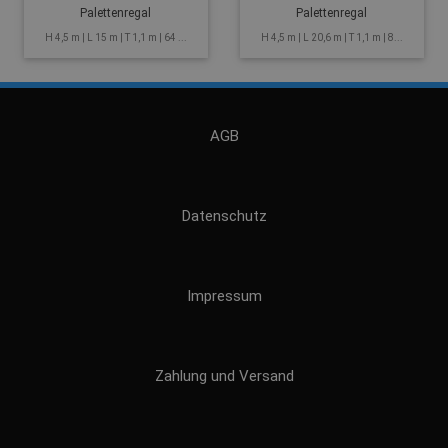
Palettenregal
Palettenregal
H 4,5 m | L 15 m | T 1,1 m | 64 ...
H 4,5 m | L 20,6 m | T 1,1 m | 8...
AGB
Datenschutz
Impressum
Zahlung und Versand