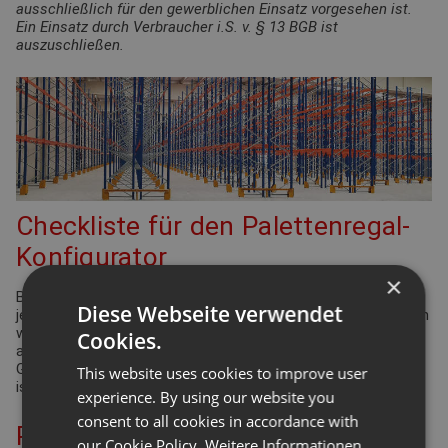
ausschließlich für den gewerblichen Einsatz vorgesehen ist.
Ein Einsatz durch Verbraucher i.S. v. § 13 BGB ist
auszuschließen.
Checkliste für den Palettenregal-
Konfigurator
×
Bei der Planung Ihrer Regalanlage für Palettenregale gibt es
Diese Webseite verwendet
jede Menge Punkte zu überprüfen und einzuhalten. Viele davon
werden durch die Arbeitsstättenverordnung geregelt. Aber
Cookies.
auch Ergonomie und Effizienz spielen eine bedeutende Rolle.
Gleiches gilt für die Funktionsdefinition des Lagers: Wie hoch
This website uses cookies to improve user
ist der Warenumschlag? Wie groß ist die Produktvielfalt?
experience. By using our website you
consent to all cookies in accordance with
Planung Ihrer Palettenregal-
our Cookie Policy.
Weitere Informationen