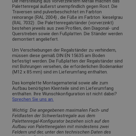
Die Herstellung aus vorverzinktem Metall machen das
Palettenregal äußerst unempfindlich gegen Rost. Die
Traversen sind pulverbeschichtet im Farbton
reinorange (RAL 2004)
, die Füße im Farbton
kieselgrau
(RAL 7032)
. Die Palettenregalständer (vorverzinkt)
bestehen jeweils aus zwei Profilen, den Diagonal- und
Querstreben sowie den Fußplatten. Die Ständer werden
demontiert angeliefert.
Um Verschiebungen der Regalständer zu verhindern,
müssen diese gemäß DIN EN 15635 am Boden
befestigt werden. Die Fußplatten der Regalständer sind
mit Bohrungen versehen, die erforderlichen Bodenanker
(M12 x 85 mm) sind im Lieferumfang enthalten.
Das komplette Montagematerial sowie alle zum
Aufbau benötigten Kleinteile sind im Lieferumfang
enthalten. Ihre Wunschkonfiguration ist nicht dabei?
Sprechen Sie uns an.
Wichtig: Die angegebenen maximalen Fach- und
Feldlasten der Schwerlastregale aus dem
Palettenregal-Konfigurator beziehen sich auf den
Aufbau von Palettenegalen mit mindestens zwei
Feldern und der, unter den technischen Daten des