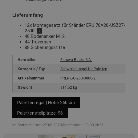
Lieferumfang
12x Montagesatz für Ständer ERU 76A20-USZ27-
2500
↓
48 Bodenanker M12
44 Traversen
88 Sicherungsstifte
Hersteller
Esnova Racks S.A.
Kategorie / Typ
Schwerlastregal für Paletten
Artikelnummer
PREN-BG-250-3000-2
Gewicht
911,52 kg
Palettenregal | Höhe 250 cm
Palettenstellplätze: 96
Im Sortiment seit: 27.08.2020
|
Datenstand: 30.03.2026