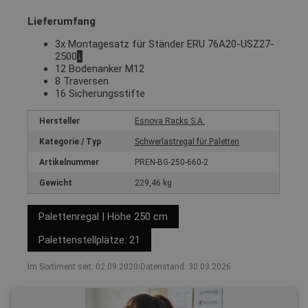
Lieferumfang
3x Montagesatz für Ständer ERU 76A20-USZ27-
2500
↓
12 Bodenanker M12
8 Traversen
16 Sicherungsstifte
Hersteller
Esnova Racks S.A.
Kategorie / Typ
Schwerlastregal für Paletten
Artikelnummer
PREN-BG-250-660-2
Gewicht
229,46 kg
Palettenregal | Höhe 250 cm
Palettenstellplätze: 21
Im Sortiment seit: 02.09.2020
|
Datenstand: 30.03.2026