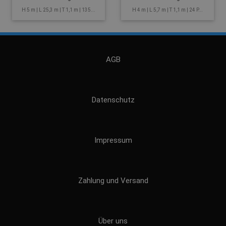
H 5 m | L 25,3 m | T 1,1 m | 135...
H 4 m | L 5,7 m | T 1,1 m | 24 P...
AGB
Datenschutz
Impressum
Zahlung und Versand
Über uns