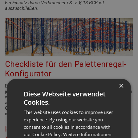
Ein Einsatz durch Verbraucher i.S. v. § 13 BGB ist
auszuschließen.
Checkliste für den Palettenregal-
Konfigurator
×
Bei der Planung Ihrer Regalanlage für Palettenregale gibt es
jede Menge Punkte zu überprüfen und einzuhalten. Viele davon
Diese Webseite verwendet
werden durch die Arbeitsstättenverordnung geregelt. Aber
Cookies.
auch Ergonomie und Effizienz spielen eine bedeutende Rolle.
Gleiches gilt für die Funktionsdefinition des Lagers: Wie hoch
This website uses cookies to improve user
ist der Warenumschlag? Wie groß ist die Produktvielfalt?
experience. By using our website you
consent to all cookies in accordance with
Planung Ihrer Palettenregal-
our Cookie Policy.
Weitere Informationen