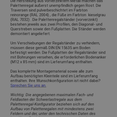
Die Herstellung aus vorverzinktem Metall machen das
Palettenregal äußerst unempfindlich gegen Rost. Die
Traversen sind pulverbeschichtet im Farbton
reinorange (RAL 2004)
, die Füße im Farbton
kieselgrau
(RAL 7032)
. Die Palettenregalständer (vorverzinkt)
bestehen jeweils aus zwei Profilen, den Diagonal- und
Querstreben sowie den Fußplatten. Die Ständer werden
demontiert angeliefert.
Um Verschiebungen der Regalständer zu verhindern,
müssen diese gemäß DIN EN 15635 am Boden
befestigt werden. Die Fußplatten der Regalständer sind
mit Bohrungen versehen, die erforderlichen Bodenanker
(M12 x 85 mm) sind im Lieferumfang enthalten.
Das komplette Montagematerial sowie alle zum
Aufbau benötigten Kleinteile sind im Lieferumfang
enthalten. Ihre Wunschkonfiguration ist nicht dabei?
Sprechen Sie uns an.
Wichtig: Die angegebenen maximalen Fach- und
Feldlasten der Schwerlastregale aus dem
Palettenregal-Konfigurator beziehen sich auf den
Aufbau von Palettenegalen mit mindestens zwei
Feldern und der, unter den technischen Daten des