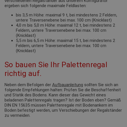
verschiedenen Regalständer aus unserem Konfigurator
ergeben sich folgende maximale Feldlasten:
bis 3,5 m Höhe: maximal 9 t, bei mindestens 2 Feldern,
untere Traversenebene bei max. 100 cm (Knicklast)
4,0 m bis 5,0 m Höhe: maximal 12 t, bei mindestens 2
Feldern, untere Traversenebene bei max. 100 cm
(Knicklast)
5,5 m bis 6,5 m Höhe: maximal 15 t, bei mindestens 2
Feldern, untere Traversenebene bei max. 100 cm
(Knicklast)
So bauen Sie Ihr Palettenregal
richtig auf.
Neben dem Befolgen der
Aufbauanleitung
sollten Sie sich an
folgende Empfehlungen halten: Prüfen Sie die Beschaffenheit
und Statik des Bodens. Kann dieser das Gewicht eines
beladenen Palettenregals tragen? Ist der Boden eben? Gemäß
DIN EN 15635 müssen Palettenregale mit Bodenankern im
Boden befestigt werden, um Verschiebungen der Regalständer
zu vermeiden.