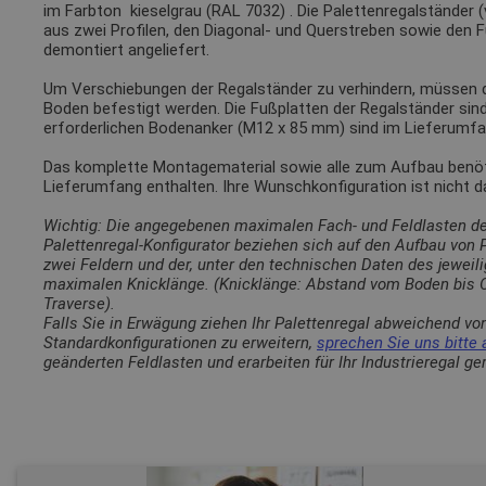
im Farbton
kieselgrau (RAL 7032)
. Die Palettenregalständer 
aus zwei Profilen, den Diagonal- und Querstreben sowie den 
demontiert angeliefert.
Um Verschiebungen der Regalständer zu verhindern, müssen
Boden befestigt werden. Die Fußplatten der Regalständer sin
erforderlichen Bodenanker (M12 x 85 mm) sind im Lieferumfa
Das komplette Montagematerial sowie alle zum Aufbau benötig
Lieferumfang enthalten. Ihre Wunschkonfiguration ist nicht 
Wichtig: Die angegebenen maximalen Fach- und Feldlasten d
Palettenregal-Konfigurator beziehen sich auf den Aufbau von
zwei Feldern und der, unter den technischen Daten des jewei
maximalen Knicklänge. (Knicklänge: Abstand vom Boden bis O
Traverse).
Falls Sie in Erwägung ziehen Ihr Palettenregal abweichend vo
Standardkonfigurationen zu erweitern,
sprechen Sie uns bitte 
geänderten Feldlasten und erarbeiten für Ihr Industrieregal g