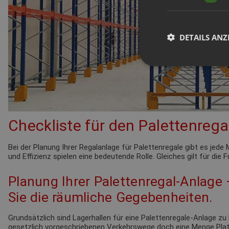
DETAILS ANZ
Checkliste für den Palettenrega
Bei der Planung Ihrer Regalanlage für Palettenregale gibt es je
und Effizienz spielen eine bedeutende Rolle. Gleiches gilt für die
Planung Ihrer Palettenregal-Anlage
Sie die räumliche Gegebenheiten.
Grundsätzlich sind Lagerhallen für eine Palettenregale-Anlage zu 
gesetzlich vorgeschriebenen Verkehrswege doch eine Menge Pla