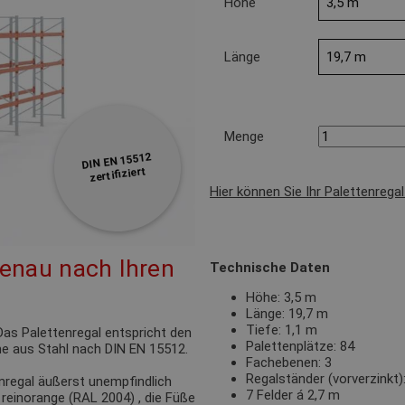
Höhe
Länge
Menge
DIN EN 15512
zertifiziert
Hier können Sie Ihr Palettenrega
genau nach Ihren
Technische Daten
Höhe: 3,5 m
Länge: 19,7 m
Tiefe: 1,1 m
as Palettenregal entspricht den
Palettenplätze: 84
e aus Stahl nach DIN EN 15512.
Fachebenen: 3
Regalständer (vorverzinkt
nregal äußerst unempfindlich
7 Felder á 2,7 m
n
reinorange (RAL 2004)
, die Füße