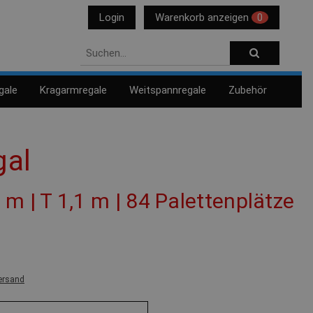
Login
Warenkorb anzeigen
0
gale
Kragarmregale
Weitspannregale
Zubehör
gal
7 m | T 1,1 m | 84 Palettenplätze
ersand