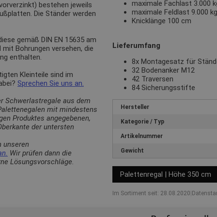
maximale Fachlast 3.000 kg
(vorverzinkt) bestehen jeweils
maximale Feldlast 9.000 k
Fußplatten. Die Ständer werden
Knicklänge 100 cm
 diese gemäß DIN EN 15635 am
Lieferumfang
d mit Bohrungen versehen, die
ng enthalten.
8x Montagesatz für Stän
32 Bodenanker M12
ten Kleinteile sind im
42 Traversen
dabei?
Sprechen Sie uns an.
84 Sicherungsstifte
er Schwerlastregale aus dem
Hersteller
 Palettenegalen mit mindestens
ligen Produktes angegebenen,
Kategorie / Typ
berkante der untersten
Artikelnummer
n unseren
Gewicht
an.
Wir prüfen dann die
erne Lösungsvorschläge.
Palettenregal | Höhe 350 cm
Im Sortiment seit: 28.08.2020
|
Datensta