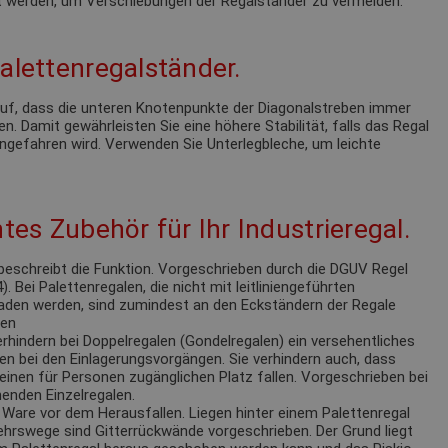
 werden, um Verschiebungen der Regalständer zu vermeiden.
alettenregalständer.
 auf, dass die unteren Knotenpunkte der Diagonalstreben immer
n. Damit gewährleisten Sie eine höhere Stabilität, falls das Regal
ngefahren wird. Verwenden Sie Unterlegbleche, um leichte
tes Zubehör für Ihr Industrieregal.
eschreibt die Funktion. Vorgeschrieben durch die DGUV Regel
 Bei Palettenregalen, die nicht mit leitliniengeführten
laden werden, sind zumindest an den Eckständern der Regale
ren
rhindern bei Doppelregalen (Gondelregalen) ein versehentliches
en bei den Einlagerungsvorgängen. Sie verhindern auch, dass
einen für Personen zugänglichen Platz fallen. Vorgeschrieben bei
enden Einzelregalen.
Ware vor dem Herausfallen. Liegen hinter einem Palettenregal
ehrswege sind Gitterrückwände vorgeschrieben. Der Grund liegt