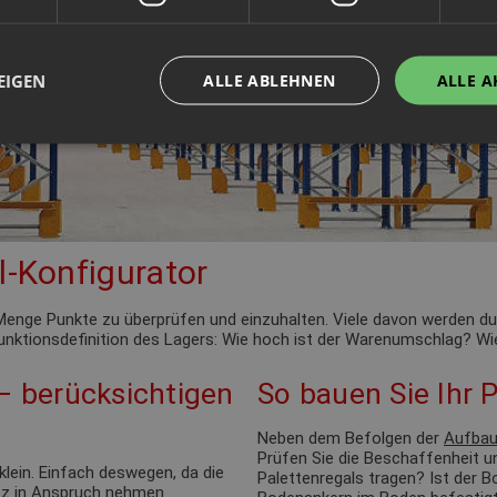
EIGEN
ALLE ABLEHNEN
ALLE A
l-Konfigurator
de Menge Punkte zu überprüfen und einzuhalten. Viele davon werden 
 Funktionsdefinition des Lagers: Wie hoch ist der Warenumschlag? Wie
 – berücksichtigen
So bauen Sie Ihr P
Neben dem Befolgen der
Aufbau
Prüfen Sie die Beschaffenheit u
klein. Einfach deswegen, da die
Palettenregals tragen? Ist der
tz in Anspruch nehmen.