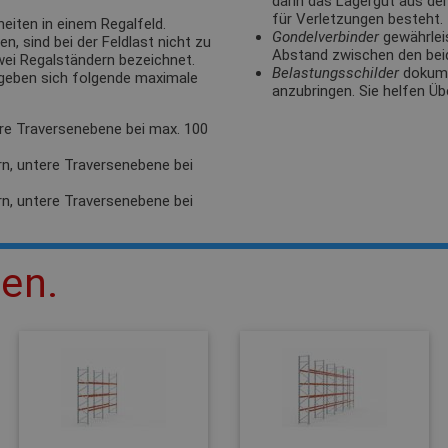
darin das Lagergut aus de
für Verletzungen besteht.
eiten in einem Regalfeld.
Gondelverbinder
gewährlei
, sind bei der Feldlast nicht zu
Abstand zwischen den bei
zwei Regalständern bezeichnet.
Belastungsschilder
dokumen
rgeben sich folgende maximale
anzubringen. Sie helfen Üb
ere Traversenebene bei max. 100
rn, untere Traversenebene bei
rn, untere Traversenebene bei
len.