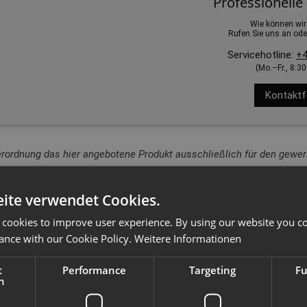
Professionelle
Wie können wir
Rufen Sie uns an ode
Servicehotline:
+4
(Mo.–Fr., 8:3
Kontaktf
erordnung das hier angebotene Produkt ausschließlich für den gewerb
ite verwendet Cookies.
 cookies to improve user experience. By using our website you co
ance with our Cookie Policy.
Weitere Informationen
t
Performance
Targeting
Fu
h