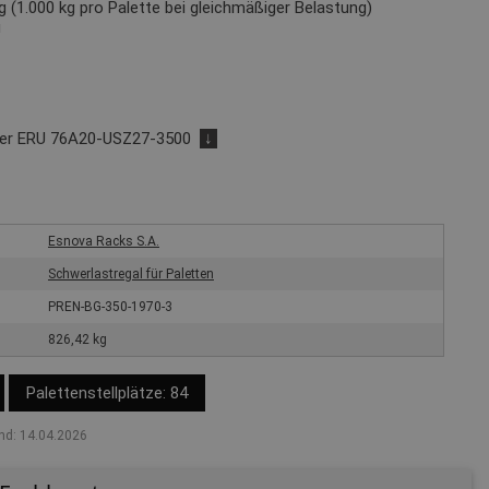
 (1.000 kg pro Palette bei gleichmäßiger Belastung)
g
der ERU 76A20-USZ27-3500
↓
Esnova Racks S.A.
Schwerlastregal für Paletten
PREN-BG-350-1970-3
826,42 kg
Palettenstellplätze: 84
nd: 14.04.2026