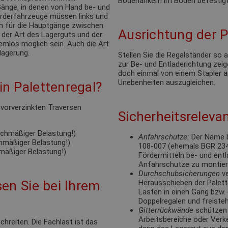
Bodenankern im Boden befestigt
änge, in denen von Hand be- und
förderfahrzeuge müssen links und
ch für die Hauptgänge zwischen
Ausrichtung der P
 der Art des Lagerguts und der
emlos möglich sein. Auch die Art
lagerung.
Stellen Sie die Regalständer so
zur Be- und Entladerichtung zeige
doch einmal von einem Stapler a
Unebenheiten auszugleichen.
n Palettenregal?
e vorverzinkten Traversen
Sicherheitsrelevan
eichmäßiger Belastung!)
Anfahrschutze:
Der Name b
chmäßiger Belastung!)
108-007 (ehemals BGR 234).
hmäßiger Belastung!)
Fördermitteln be- und ent
Anfahrschutze zu montie
Durchschubsicherungen
ve
en Sie bei Ihrem
Herausschieben der Palett
Lasten in einen Gang bzw. 
Doppelregalen und freisteh
Gitterrückwände
schützen 
Arbeitsbereiche oder Verk
hreiten. Die Fachlast ist das