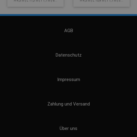
H 4,5 m | L 11,3 m | T 1,1 m | 6...
H 4,5 m | L 10,4 m | T 1,1 m | 5...
AGB
Datenschutz
Impressum
Zahlung und Versand
Über uns