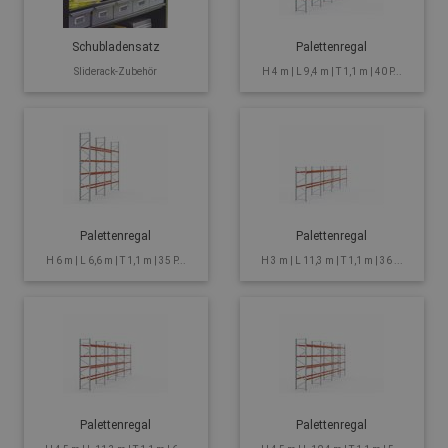
Schubladensatz
Palettenregal
Sliderack-Zubehör
H 4 m | L 9,4 m | T 1,1 m | 40 P...
Palettenregal
Palettenregal
H 6 m | L 6,6 m | T 1,1 m | 35 P...
H 3 m | L 11,3 m | T 1,1 m | 36 ...
Palettenregal
Palettenregal