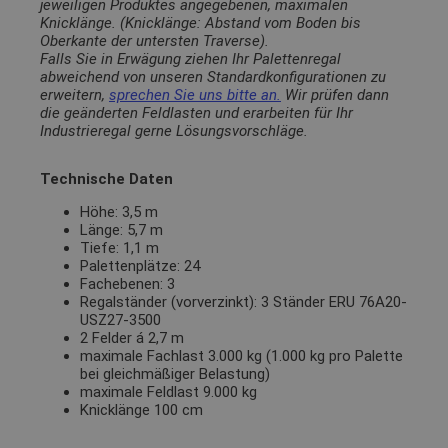
jeweiligen Produktes angegebenen, maximalen
Knicklänge. (Knicklänge: Abstand vom Boden bis
Oberkante der untersten Traverse).
Falls Sie in Erwägung ziehen Ihr Palettenregal
abweichend von unseren Standardkonfigurationen zu
erweitern,
sprechen Sie uns bitte an.
Wir prüfen dann
die geänderten Feldlasten und erarbeiten für Ihr
Industrieregal gerne Lösungsvorschläge.
Technische Daten
Höhe: 3,5 m
Länge: 5,7 m
Tiefe: 1,1 m
Palettenplätze: 24
Fachebenen: 3
Regalständer (vorverzinkt): 3 Ständer ERU 76A20-
USZ27-3500
2 Felder á 2,7 m
maximale Fachlast 3.000 kg (1.000 kg pro Palette
bei gleichmäßiger Belastung)
maximale Feldlast 9.000 kg
Knicklänge 100 cm