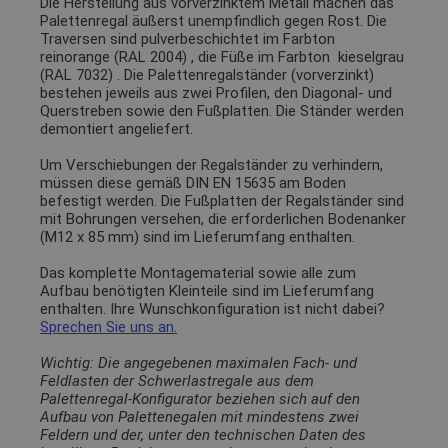
Die Herstellung aus vorverzinktem Metall machen das
Palettenregal äußerst unempfindlich gegen Rost. Die
Traversen sind pulverbeschichtet im Farbton
reinorange (RAL 2004)
, die Füße im Farbton
kieselgrau
(RAL 7032)
. Die Palettenregalständer (vorverzinkt)
bestehen jeweils aus zwei Profilen, den Diagonal- und
Querstreben sowie den Fußplatten. Die Ständer werden
demontiert angeliefert.
Um Verschiebungen der Regalständer zu verhindern,
müssen diese gemäß DIN EN 15635 am Boden
befestigt werden. Die Fußplatten der Regalständer sind
mit Bohrungen versehen, die erforderlichen Bodenanker
(M12 x 85 mm) sind im Lieferumfang enthalten.
Das komplette Montagematerial sowie alle zum
Aufbau benötigten Kleinteile sind im Lieferumfang
enthalten. Ihre Wunschkonfiguration ist nicht dabei?
Sprechen Sie uns an.
Wichtig: Die angegebenen maximalen Fach- und
Feldlasten der Schwerlastregale aus dem
Palettenregal-Konfigurator beziehen sich auf den
Aufbau von Palettenegalen mit mindestens zwei
Feldern und der, unter den technischen Daten des