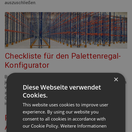
auszuschließen.
Checkliste für den Palettenregal-
Konfigurator
Bei der Planung Ihrer Regalanlage für Palettenregale gibt es
×
jede Menge Punkte zu überprüfen und einzuhalten. Viele davon
Diese Webseite verwendet
werden durch die Arbeitsstättenverordnung geregelt. Aber
auch Ergonomie und Effizienz spielen eine bedeutende Rolle.
Cookies.
Gleiches gilt für die Funktionsdefinition des Lagers: Wie hoch
ist der Warenumschlag? Wie groß ist die Produktvielfalt?
This website uses cookies to improve user
experience. By using our website you
Planung Ihrer Palettenregal-
consent to all cookies in accordance with
Anlage – berücksichtigen Sie die
our Cookie Policy.
Weitere Informationen