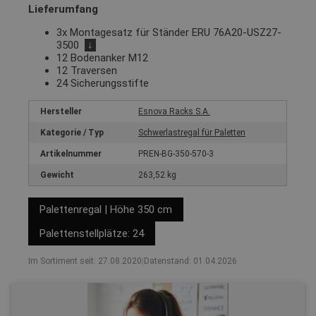
Lieferumfang
3x Montagesatz für Ständer ERU 76A20-USZ27-
3500
↓
12 Bodenanker M12
12 Traversen
24 Sicherungsstifte
Hersteller
Esnova Racks S.A.
Kategorie / Typ
Schwerlastregal für Paletten
Artikelnummer
PREN-BG-350-570-3
Gewicht
263,52 kg
Palettenregal | Höhe 350 cm
Palettenstellplätze: 24
Im Sortiment seit: 27.08.2020
|
Datenstand: 01.04.2026