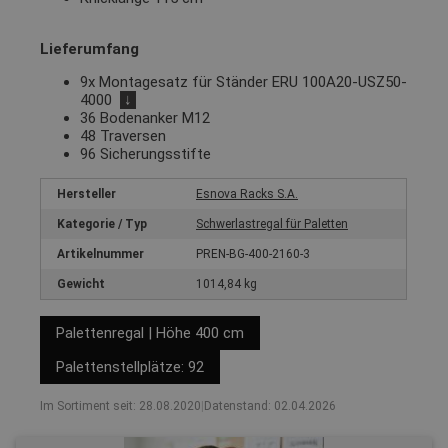
Lieferumfang
9x Montagesatz für Ständer ERU 100A20-USZ50-
4000
↓
36 Bodenanker M12
48 Traversen
96 Sicherungsstifte
Hersteller
Esnova Racks S.A.
Kategorie / Typ
Schwerlastregal für Paletten
Artikelnummer
PREN-BG-400-2160-3
Gewicht
1014,84 kg
Palettenregal | Höhe 400 cm
Palettenstellplätze: 92
Im Sortiment seit: 28.08.2020
|
Datenstand: 02.04.2026