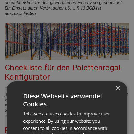
ausschließlich für den gewerblichen Einsatz vorgesehen ist.
Ein Einsatz durch Verbraucher i.S. v. § 13 BGB ist
auszuschließen.
Checkliste für den Palettenregal-
Konfigurator
×
Bei der Planung Ihrer Regalanlage für Palettenregale gibt es
jede Menge Punkte zu überprüfen und einzuhalten. Viele davon
Diese Webseite verwendet
werden durch die Arbeitsstättenverordnung geregelt. Aber
Cookies.
auch Ergonomie und Effizienz spielen eine bedeutende Rolle.
Gleiches gilt für die Funktionsdefinition des Lagers: Wie hoch
This website uses cookies to improve user
ist der Warenumschlag? Wie groß ist die Produktvielfalt?
experience. By using our website you
consent to all cookies in accordance with
Planung Ihrer Palettenregal-