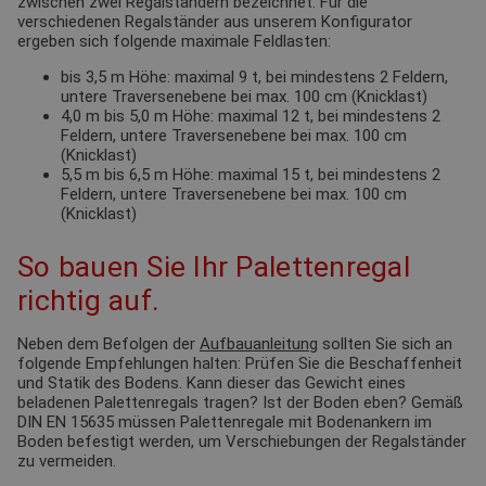
zwischen zwei Regalständern bezeichnet. Für die
verschiedenen Regalständer aus unserem Konfigurator
ergeben sich folgende maximale Feldlasten:
bis 3,5 m Höhe: maximal 9 t, bei mindestens 2 Feldern,
untere Traversenebene bei max. 100 cm (Knicklast)
4,0 m bis 5,0 m Höhe: maximal 12 t, bei mindestens 2
Feldern, untere Traversenebene bei max. 100 cm
(Knicklast)
5,5 m bis 6,5 m Höhe: maximal 15 t, bei mindestens 2
Feldern, untere Traversenebene bei max. 100 cm
(Knicklast)
So bauen Sie Ihr Palettenregal
richtig auf.
Neben dem Befolgen der
Aufbauanleitung
sollten Sie sich an
folgende Empfehlungen halten: Prüfen Sie die Beschaffenheit
und Statik des Bodens. Kann dieser das Gewicht eines
beladenen Palettenregals tragen? Ist der Boden eben? Gemäß
DIN EN 15635 müssen Palettenregale mit Bodenankern im
Boden befestigt werden, um Verschiebungen der Regalständer
zu vermeiden.