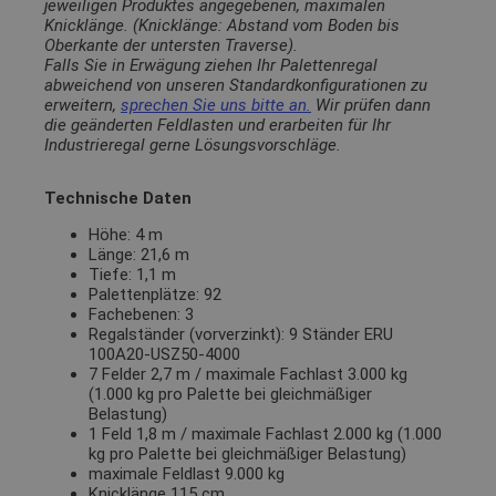
jeweiligen Produktes angegebenen, maximalen
Knicklänge. (Knicklänge: Abstand vom Boden bis
Oberkante der untersten Traverse).
Falls Sie in Erwägung ziehen Ihr Palettenregal
abweichend von unseren Standardkonfigurationen zu
erweitern,
sprechen Sie uns bitte an.
Wir prüfen dann
die geänderten Feldlasten und erarbeiten für Ihr
Industrieregal gerne Lösungsvorschläge.
Technische Daten
Höhe: 4 m
Länge: 21,6 m
Tiefe: 1,1 m
Palettenplätze: 92
Fachebenen: 3
Regalständer (vorverzinkt): 9 Ständer ERU
100A20-USZ50-4000
7 Felder 2,7 m / maximale Fachlast 3.000 kg
(1.000 kg pro Palette bei gleichmäßiger
Belastung)
1 Feld 1,8 m / maximale Fachlast 2.000 kg (1.000
kg pro Palette bei gleichmäßiger Belastung)
maximale Feldlast 9.000 kg
Knicklänge 115 cm