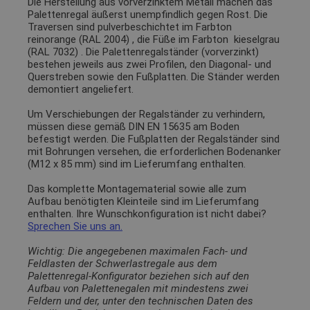
Die Herstellung aus vorverzinktem Metall machen das
Palettenregal äußerst unempfindlich gegen Rost. Die
Traversen sind pulverbeschichtet im Farbton
reinorange (RAL 2004)
, die Füße im Farbton
kieselgrau
(RAL 7032)
. Die Palettenregalständer (vorverzinkt)
bestehen jeweils aus zwei Profilen, den Diagonal- und
Querstreben sowie den Fußplatten. Die Ständer werden
demontiert angeliefert.
Um Verschiebungen der Regalständer zu verhindern,
müssen diese gemäß DIN EN 15635 am Boden
befestigt werden. Die Fußplatten der Regalständer sind
mit Bohrungen versehen, die erforderlichen Bodenanker
(M12 x 85 mm) sind im Lieferumfang enthalten.
Das komplette Montagematerial sowie alle zum
Aufbau benötigten Kleinteile sind im Lieferumfang
enthalten. Ihre Wunschkonfiguration ist nicht dabei?
Sprechen Sie uns an.
Wichtig: Die angegebenen maximalen Fach- und
Feldlasten der Schwerlastregale aus dem
Palettenregal-Konfigurator beziehen sich auf den
Aufbau von Palettenegalen mit mindestens zwei
Feldern und der, unter den technischen Daten des