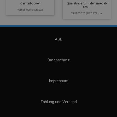
Kleinteil-Boxen
Querstrebe für Palettenregal-
Stä...
verschiedene Größen
ERU100B25 | USZ 979 mm
AGB
Datenschutz
Impressum
Zahlung und Versand