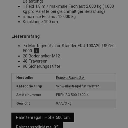
Belastung)
1 Feld 1,8 m / maximale Fachlast 2.000 kg (1.000
kg pro Palette bei gleichmäßiger Belastung)
maximale Feldlast 12.000 kg
Knicklänge 100 cm
Lieferumfang
7x Montagesatz für Ständer ERU 100A20-USZ50-
5000
↓
28 Bodenanker M12
48 Traversen
96 Sicherungsstifte
Hersteller
Esnova Racks S.A.
Kategorie / Typ
Schwerlastregal für Paletten
Artikelnummer
PREN-BG-500-1600-4
Gewicht
977,73 kg
Palettenregal | Höhe 500 cm
Palettenstellplätze: 85