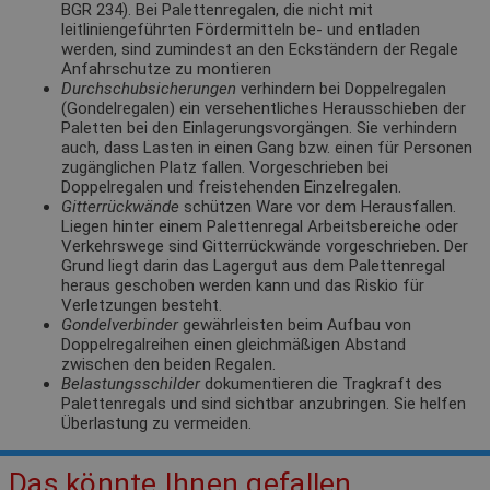
BGR 234). Bei Palettenregalen, die nicht mit
leitliniengeführten Fördermitteln be- und entladen
werden, sind zumindest an den Eckständern der Regale
Anfahrschutze zu montieren
Durchschubsicherungen
verhindern bei Doppelregalen
(Gondelregalen) ein versehentliches Herausschieben der
Paletten bei den Einlagerungsvorgängen. Sie verhindern
auch, dass Lasten in einen Gang bzw. einen für Personen
zugänglichen Platz fallen. Vorgeschrieben bei
Doppelregalen und freistehenden Einzelregalen.
Gitterrückwände
schützen Ware vor dem Herausfallen.
Liegen hinter einem Palettenregal Arbeitsbereiche oder
Verkehrswege sind Gitterrückwände vorgeschrieben. Der
Grund liegt darin das Lagergut aus dem Palettenregal
heraus geschoben werden kann und das Riskio für
Verletzungen besteht.
Gondelverbinder
gewährleisten beim Aufbau von
Doppelregalreihen einen gleichmäßigen Abstand
zwischen den beiden Regalen.
Belastungsschilder
dokumentieren die Tragkraft des
Palettenregals und sind sichtbar anzubringen. Sie helfen
Überlastung zu vermeiden.
Das könnte Ihnen gefallen.