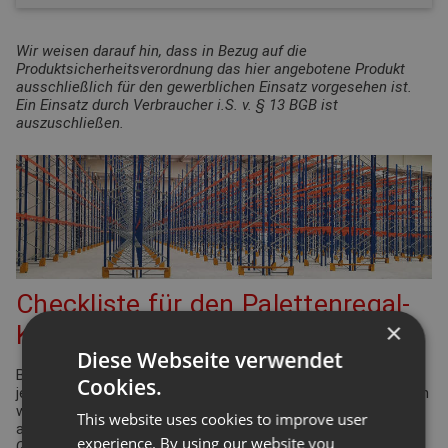
Wir weisen darauf hin, dass in Bezug auf die
Produktsicherheitsverordnung das hier angebotene Produkt
ausschließlich für den gewerblichen Einsatz vorgesehen ist.
Ein Einsatz durch Verbraucher i.S. v. § 13 BGB ist
auszuschließen.
Checkliste für den Palettenregal-
×
Konfigurator
Diese Webseite verwendet
Bei der Planung Ihrer Regalanlage für Palettenregale gibt es
Cookies.
jede Menge Punkte zu überprüfen und einzuhalten. Viele davon
werden durch die Arbeitsstättenverordnung geregelt. Aber
This website uses cookies to improve user
auch Ergonomie und Effizienz spielen eine bedeutende Rolle.
experience. By using our website you
Gleiches gilt für die Funktionsdefinition des Lagers: Wie hoch