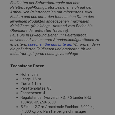
Feldlasten der Schwerlastregale aus dem
Palettenregal-Konfigurator beziehen sich auf den
Aufbau von Palettenegalen mit mindestens zwei
Feldern und der, unter den technischen Daten des
jeweiligen Produktes angegebenen, maximalen
Knicklänge. (Knicklänge: Abstand vom Boden bis
Oberkante der untersten Traverse).
Falls Sie in Erwägung ziehen Ihr Palettenregal
abweichend von unseren Standardkonfigurationen zu
erweitern,
sprechen Sie uns bitte an.
Wir prüfen dann
die geänderten Feldlasten und erarbeiten für Ihr
Industrieregal gerne Lösungsvorschläge.
Technische Daten
Höhe: 5 m
Länge: 16 m
Tiefe: 1,1 m
Palettenplätze: 85
Fachebenen: 4
Regalständer (vorverzinkt): 7 Ständer ERU
100A20-USZ50-5000
5 Felder 2,7 m / maximale Fachlast 3.000 kg
(1.000 kg pro Palette bei gleichmäßiger