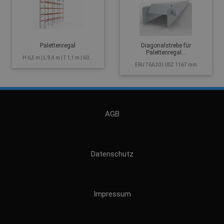
Palettenregal
Diagonalstrebe für
Palettenregal...
H 6,5 m | L 9,4 m | T 1,1 m | 60...
ERU 76A20 | USZ 1167 mm
AGB
Datenschutz
Impressum