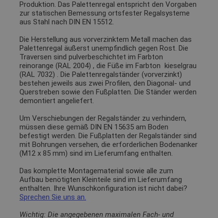
Produktion. Das Palettenregal entspricht den Vorgaben
zur statischen Bemessung ortsfester Regalsysteme
aus Stahl nach DIN EN 15512.
Die Herstellung aus vorverzinktem Metall machen das
Palettenregal äußerst unempfindlich gegen Rost. Die
Traversen sind pulverbeschichtet im Farbton
reinorange (RAL 2004)
, die Füße im Farbton
kieselgrau
(RAL 7032)
. Die Palettenregalständer (vorverzinkt)
bestehen jeweils aus zwei Profilen, den Diagonal- und
Querstreben sowie den Fußplatten. Die Ständer werden
demontiert angeliefert.
Um Verschiebungen der Regalständer zu verhindern,
müssen diese gemäß DIN EN 15635 am Boden
befestigt werden. Die Fußplatten der Regalständer sind
mit Bohrungen versehen, die erforderlichen Bodenanker
(M12 x 85 mm) sind im Lieferumfang enthalten.
Das komplette Montagematerial sowie alle zum
Aufbau benötigten Kleinteile sind im Lieferumfang
enthalten. Ihre Wunschkonfiguration ist nicht dabei?
Sprechen Sie uns an.
Wichtig: Die angegebenen maximalen Fach- und