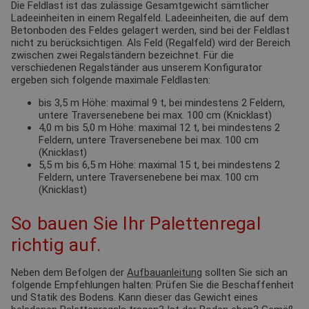
Die Feldlast ist das zulässige Gesamtgewicht sämtlicher
Ladeeinheiten in einem Regalfeld. Ladeeinheiten, die auf dem
Betonboden des Feldes gelagert werden, sind bei der Feldlast
nicht zu berücksichtigen. Als Feld (Regalfeld) wird der Bereich
zwischen zwei Regalständern bezeichnet. Für die
verschiedenen Regalständer aus unserem Konfigurator
ergeben sich folgende maximale Feldlasten:
bis 3,5 m Höhe: maximal 9 t, bei mindestens 2 Feldern,
untere Traversenebene bei max. 100 cm (Knicklast)
4,0 m bis 5,0 m Höhe: maximal 12 t, bei mindestens 2
Feldern, untere Traversenebene bei max. 100 cm
(Knicklast)
5,5 m bis 6,5 m Höhe: maximal 15 t, bei mindestens 2
Feldern, untere Traversenebene bei max. 100 cm
(Knicklast)
So bauen Sie Ihr Palettenregal
richtig auf.
Neben dem Befolgen der
Aufbauanleitung
sollten Sie sich an
folgende Empfehlungen halten: Prüfen Sie die Beschaffenheit
und Statik des Bodens. Kann dieser das Gewicht eines