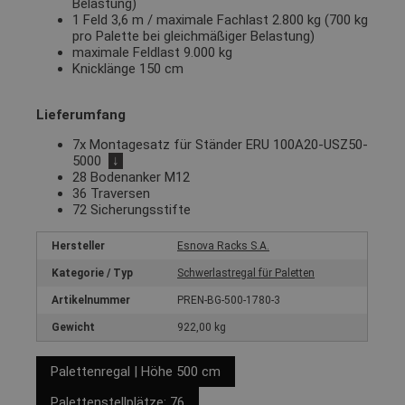
Belastung)
1 Feld 3,6 m / maximale Fachlast 2.800 kg (700 kg
pro Palette bei gleichmäßiger Belastung)
maximale Feldlast 9.000 kg
Knicklänge 150 cm
Lieferumfang
7x Montagesatz für Ständer ERU 100A20-USZ50-
5000
↓
28 Bodenanker M12
36 Traversen
72 Sicherungsstifte
Hersteller
Esnova Racks S.A.
Kategorie / Typ
Schwerlastregal für Paletten
Artikelnummer
PREN-BG-500-1780-3
Gewicht
922,00 kg
Palettenregal | Höhe 500 cm
Palettenstellplätze: 76