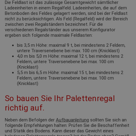
Die Feldlast ist das zulässige Gesamtgewicht sämtlicher
Ladeeinheiten in einem Regalfeld. Ladeeinheiten, die auf dem
Betonboden des Feldes gelagert werden, sind bei der Feldlast
nicht zu berücksichtigen. Als Feld (Regalfeld) wird der Bereich
zwischen zwei Regalständern bezeichnet. Für die
verschiedenen Regalständer aus unserem Konfigurator
ergeben sich folgende maximale Feldlasten:
bis 3,5 m Höhe: maximal 9 t, bei mindestens 2 Feldern,
untere Traversenebene bei max. 100 cm (Knicklast)
4,0 m bis 5,0 m Höhe: maximal 12 t, bei mindestens 2
Feldern, untere Traversenebene bei max. 100 cm
(Knicklast)
5,5 m bis 6,5 m Höhe: maximal 15 t, bei mindestens 2
Feldern, untere Traversenebene bei max. 100 cm
(Knicklast)
So bauen Sie Ihr Palettenregal
richtig auf.
Neben dem Befolgen der
Aufbauanleitung
sollten Sie sich an
folgende Empfehlungen halten: Prüfen Sie die Beschaffenheit
und Statik des Bodens. Kann dieser das Gewicht eines