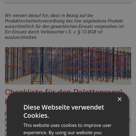
Wir weisen darauf hin, dass in Bezug auf die
Produktsicherheitsverordnung das hier angebotene Produkt
ausschließlich für den gewerblichen Einsatz vorgesehen ist.
Ein Einsatz durch Verbraucher i.S. v. § 13 BGB ist
auszuschließen.
Checkliste für den Palettenregal-
×
Konfigurator
Diese Webseite verwendet
Cookies.
Bei der Planung Ihrer Regalanlage für Palettenregale gibt es
jede Menge Punkte zu überprüfen und einzuhalten. Viele davon
This website uses cookies to improve user
werden durch die Arbeitsstättenverordnung geregelt. Aber
auch Ergonomie und Effizienz spielen eine bedeutende Rolle.
experience. By using our website you
Gleiches gilt für die Funktionsdefinition des Lagers: Wie hoch