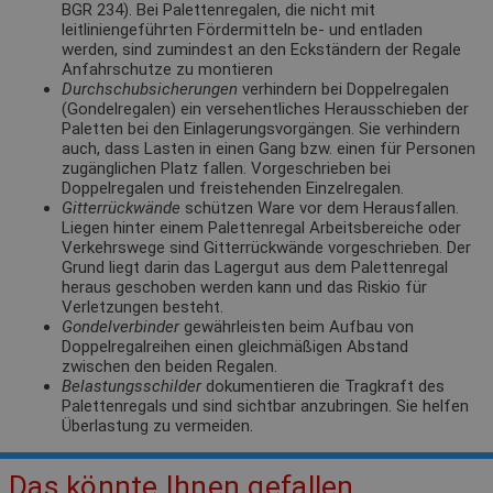
BGR 234). Bei Palettenregalen, die nicht mit
leitliniengeführten Fördermitteln be- und entladen
werden, sind zumindest an den Eckständern der Regale
Anfahrschutze zu montieren
Durchschubsicherungen
verhindern bei Doppelregalen
(Gondelregalen) ein versehentliches Herausschieben der
Paletten bei den Einlagerungsvorgängen. Sie verhindern
auch, dass Lasten in einen Gang bzw. einen für Personen
zugänglichen Platz fallen. Vorgeschrieben bei
Doppelregalen und freistehenden Einzelregalen.
Gitterrückwände
schützen Ware vor dem Herausfallen.
Liegen hinter einem Palettenregal Arbeitsbereiche oder
Verkehrswege sind Gitterrückwände vorgeschrieben. Der
Grund liegt darin das Lagergut aus dem Palettenregal
heraus geschoben werden kann und das Riskio für
Verletzungen besteht.
Gondelverbinder
gewährleisten beim Aufbau von
Doppelregalreihen einen gleichmäßigen Abstand
zwischen den beiden Regalen.
Belastungsschilder
dokumentieren die Tragkraft des
Palettenregals und sind sichtbar anzubringen. Sie helfen
Überlastung zu vermeiden.
Das könnte Ihnen gefallen.