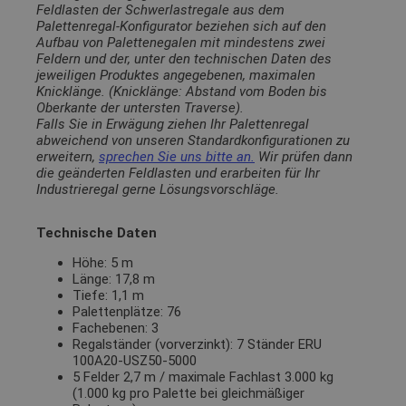
Feldlasten der Schwerlastregale aus dem
Palettenregal-Konfigurator beziehen sich auf den
Aufbau von Palettenegalen mit mindestens zwei
Feldern und der, unter den technischen Daten des
jeweiligen Produktes angegebenen, maximalen
Knicklänge. (Knicklänge: Abstand vom Boden bis
Oberkante der untersten Traverse).
Falls Sie in Erwägung ziehen Ihr Palettenregal
abweichend von unseren Standardkonfigurationen zu
erweitern,
sprechen Sie uns bitte an.
Wir prüfen dann
die geänderten Feldlasten und erarbeiten für Ihr
Industrieregal gerne Lösungsvorschläge.
Technische Daten
Höhe: 5 m
Länge: 17,8 m
Tiefe: 1,1 m
Palettenplätze: 76
Fachebenen: 3
Regalständer (vorverzinkt): 7 Ständer ERU
100A20-USZ50-5000
5 Felder 2,7 m / maximale Fachlast 3.000 kg
(1.000 kg pro Palette bei gleichmäßiger