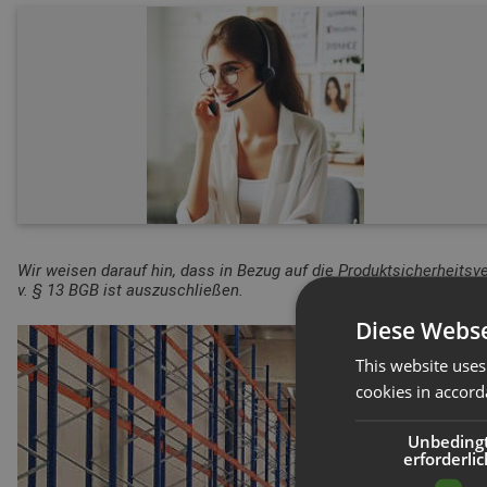
Wir weisen darauf hin, dass in Bezug auf die Produktsicherheitsv
v. § 13 BGB ist auszuschließen.
Diese Webse
This website uses
cookies in accord
Unbeding
erforderlic