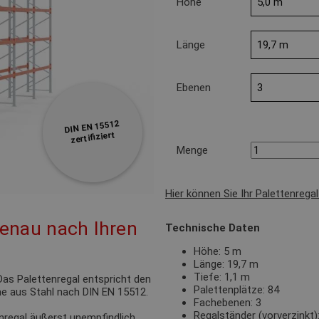
Höhe
Länge
Ebenen
DIN EN 15512
zertifiziert
Menge
Hier können Sie Ihr Palettenrega
genau nach Ihren
Technische Daten
Höhe: 5 m
Länge: 19,7 m
Tiefe: 1,1 m
as Palettenregal entspricht den
Palettenplätze: 84
e aus Stahl nach DIN EN 15512.
Fachebenen: 3
Regalständer (vorverzink
nregal äußerst unempfindlich