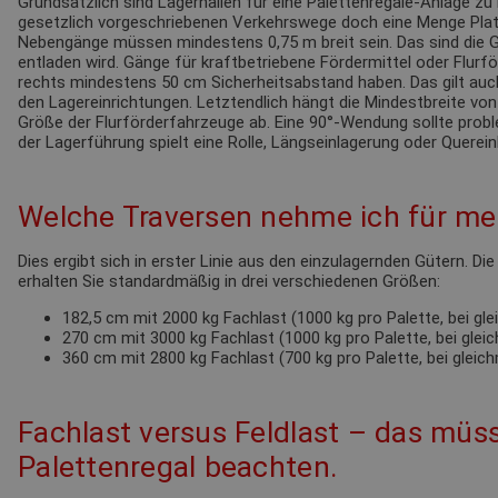
Grundsätzlich sind Lagerhallen für eine Palettenregale-Anlage zu 
gesetzlich vorgeschriebenen Verkehrswege doch eine Menge Pla
Nebengänge müssen mindestens 0,75 m breit sein. Das sind die G
entladen wird. Gänge für kraftbetriebene Fördermittel oder Flur
rechts mindestens 50 cm Sicherheitsabstand haben. Das gilt au
den Lagereinrichtungen. Letztendlich hängt die Mindestbreite von
Größe der Flurförderfahrzeuge ab. Eine 90°-Wendung sollte probl
der Lagerführung spielt eine Rolle, Längseinlagerung oder Querein
Welche Traversen nehme ich für mei
Dies ergibt sich in erster Linie aus den einzulagernden Gütern. Di
erhalten Sie standardmäßig in drei verschiedenen Größen:
182,5 cm mit 2000 kg Fachlast (1000 kg pro Palette, bei gl
270 cm mit 3000 kg Fachlast (1000 kg pro Palette, bei glei
360 cm mit 2800 kg Fachlast (700 kg pro Palette, bei gleic
Fachlast versus Feldlast – das müss
Palettenregal beachten.