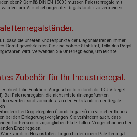
 Boden eben? Gemäß DIN EN 15635 müssen Palettenregale mit
 werden, um Verschiebungen der Regalständer zu vermeiden.
alettenregalständer.
 auf, dass die unteren Knotenpunkte der Diagonalstreben immer
n. Damit gewährleisten Sie eine höhere Stabilität, falls das Regal
ngefahren wird. Verwenden Sie Unterlegbleche, um leichte
tes Zubehör für Ihr Industrieregal.
eschreibt die Funktion. Vorgeschrieben durch die DGUV Regel
 Bei Palettenregalen, die nicht mit leitliniengeführten
laden werden, sind zumindest an den Eckständern der Regale
ren
rhindern bei Doppelregalen (Gondelregalen) ein versehentliches
en bei den Einlagerungsvorgängen. Sie verhindern auch, dass
einen für Personen zugänglichen Platz fallen. Vorgeschrieben bei
enden Einzelregalen.
Ware vor dem Herausfallen. Liegen hinter einem Palettenregal