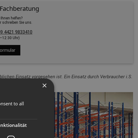
 Fachberatung
 Ihnen helfen?
r schreiben Sie uns.
9 4421 9833410
0–12:30 Uhr)
ormular
lichen Einsatz vorgesehen ist. Ein Einsatz durch Verbraucher i.S.
×
nsent to all
nktionalität