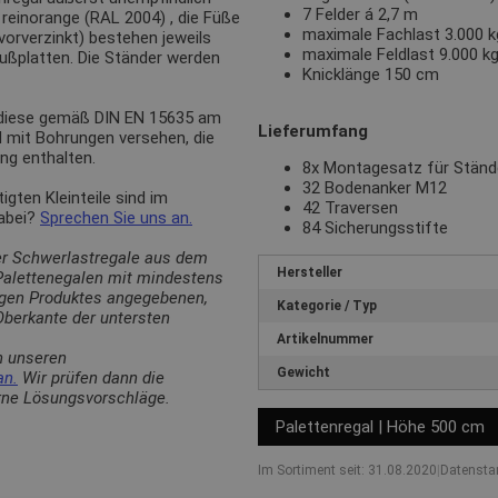
7 Felder á 2,7 m
n
reinorange (RAL 2004)
, die Füße
maximale Fachlast 3.000 kg
(vorverzinkt) bestehen jeweils
maximale Feldlast 9.000 k
Fußplatten. Die Ständer werden
Knicklänge 150 cm
 diese gemäß DIN EN 15635 am
Lieferumfang
d mit Bohrungen versehen, die
ng enthalten.
8x Montagesatz für Stän
32 Bodenanker M12
ten Kleinteile sind im
42 Traversen
dabei?
Sprechen Sie uns an.
84 Sicherungsstifte
er Schwerlastregale aus dem
Hersteller
 Palettenegalen mit mindestens
ligen Produktes angegebenen,
Kategorie / Typ
berkante der untersten
Artikelnummer
n unseren
Gewicht
an.
Wir prüfen dann die
erne Lösungsvorschläge.
Palettenregal | Höhe 500 cm
Im Sortiment seit: 31.08.2020
|
Datensta