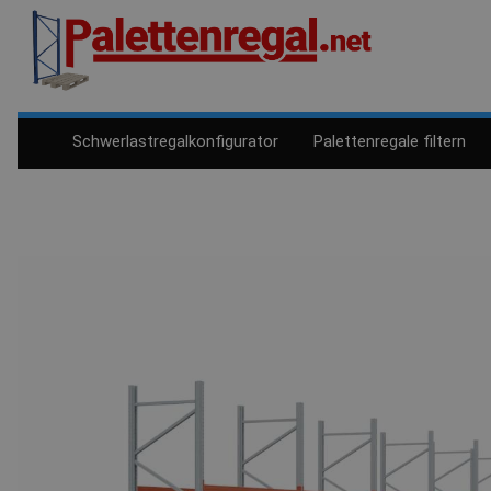
Schwerlastregalkonfigurator
Palettenregale filtern