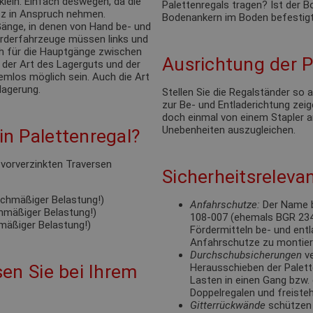
klein. Einfach deswegen, da die
Palettenregals tragen? Ist der
tz in Anspruch nehmen.
Bodenankern im Boden befestigt
änge, in denen von Hand be- und
förderfahrzeuge müssen links und
ch für die Hauptgänge zwischen
Ausrichtung der P
 der Art des Lagerguts und der
emlos möglich sein. Auch die Art
lagerung.
Stellen Sie die Regalständer so
zur Be- und Entladerichtung zeige
doch einmal von einem Stapler a
Unebenheiten auszugleichen.
n Palettenregal?
e vorverzinkten Traversen
Sicherheitsrelevan
eichmäßiger Belastung!)
Anfahrschutze:
Der Name b
chmäßiger Belastung!)
108-007 (ehemals BGR 234).
hmäßiger Belastung!)
Fördermitteln be- und ent
Anfahrschutze zu montie
Durchschubsicherungen
ve
en Sie bei Ihrem
Herausschieben der Palett
Lasten in einen Gang bzw. 
Doppelregalen und freisteh
Gitterrückwände
schützen 