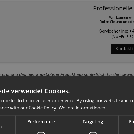
Professionelle
Wie können wir
Rufen Sie uns an ode
Servicehotline:
+4
(Mo.–Fr., 8:3
Kontaktf
erordnung das hier angebotene Produkt ausschließlich für den gewerb
ite verwendet Cookies.
 cookies to improve user experience. By using our website you co
ance with our Cookie Policy.
Weitere Informationen
t
Performance
Targeting
Fu
h