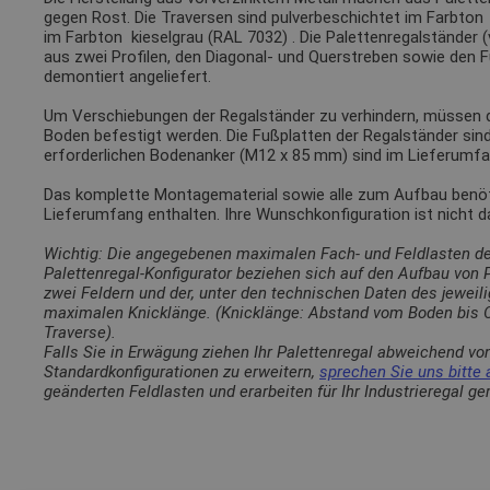
gegen Rost. Die Traversen sind pulverbeschichtet im Farbto
im Farbton
kieselgrau (RAL 7032)
. Die Palettenregalständer 
aus zwei Profilen, den Diagonal- und Querstreben sowie den 
demontiert angeliefert.
Um Verschiebungen der Regalständer zu verhindern, müssen
Boden befestigt werden. Die Fußplatten der Regalständer sin
erforderlichen Bodenanker (M12 x 85 mm) sind im Lieferumfa
Das komplette Montagematerial sowie alle zum Aufbau benötig
Lieferumfang enthalten. Ihre Wunschkonfiguration ist nicht 
Wichtig: Die angegebenen maximalen Fach- und Feldlasten d
Palettenregal-Konfigurator beziehen sich auf den Aufbau von
zwei Feldern und der, unter den technischen Daten des jewei
maximalen Knicklänge. (Knicklänge: Abstand vom Boden bis O
Traverse).
Falls Sie in Erwägung ziehen Ihr Palettenregal abweichend vo
Standardkonfigurationen zu erweitern,
sprechen Sie uns bitte 
geänderten Feldlasten und erarbeiten für Ihr Industrieregal g