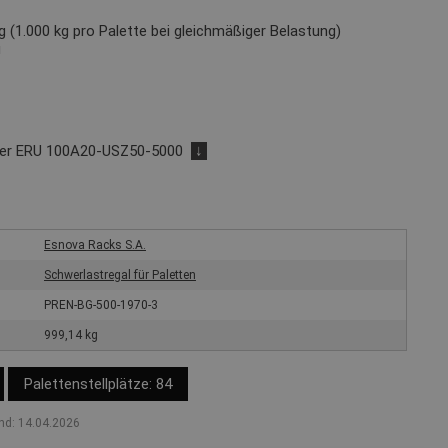
 (1.000 kg pro Palette bei gleichmäßiger Belastung)
g
der ERU 100A20-USZ50-5000
↓
Esnova Racks S.A.
Schwerlastregal für Paletten
PREN-BG-500-1970-3
999,14 kg
Palettenstellplätze: 84
nd: 14.04.2026