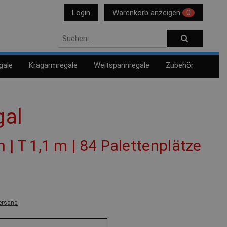
Login
Warenkorb anzeigen
0
gale
Kragarmregale
Weitspannregale
Zubehör
gal
m | T 1,1 m | 84 Palettenplätze
ersand