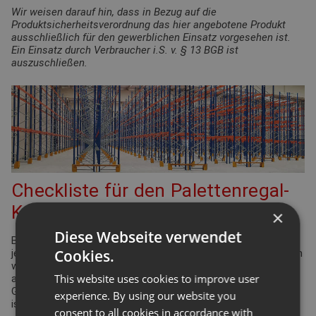
Wir weisen darauf hin, dass in Bezug auf die
Produktsicherheitsverordnung das hier angebotene Produkt
ausschließlich für den gewerblichen Einsatz vorgesehen ist.
Ein Einsatz durch Verbraucher i.S. v. § 13 BGB ist
auszuschließen.
Checkliste für den Palettenregal-
Konfigurator
×
Diese Webseite verwendet
Bei der Planung Ihrer Regalanlage für Palettenregale gibt es
Cookies.
jede Menge Punkte zu überprüfen und einzuhalten. Viele davon
werden durch die Arbeitsstättenverordnung geregelt. Aber
This website uses cookies to improve user
auch Ergonomie und Effizienz spielen eine bedeutende Rolle.
Gleiches gilt für die Funktionsdefinition des Lagers: Wie hoch
experience. By using our website you
ist der Warenumschlag? Wie groß ist die Produktvielfalt?
consent to all cookies in accordance with