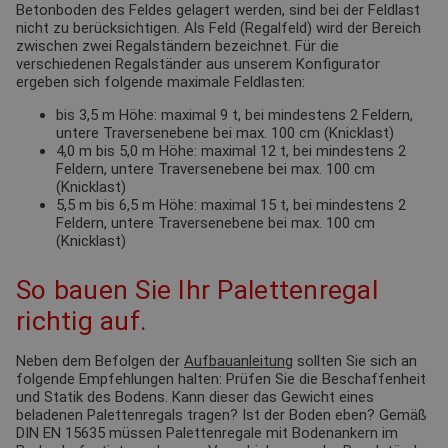
Betonboden des Feldes gelagert werden, sind bei der Feldlast
nicht zu berücksichtigen. Als Feld (Regalfeld) wird der Bereich
zwischen zwei Regalständern bezeichnet. Für die
verschiedenen Regalständer aus unserem Konfigurator
ergeben sich folgende maximale Feldlasten:
bis 3,5 m Höhe: maximal 9 t, bei mindestens 2 Feldern,
untere Traversenebene bei max. 100 cm (Knicklast)
4,0 m bis 5,0 m Höhe: maximal 12 t, bei mindestens 2
Feldern, untere Traversenebene bei max. 100 cm
(Knicklast)
5,5 m bis 6,5 m Höhe: maximal 15 t, bei mindestens 2
Feldern, untere Traversenebene bei max. 100 cm
(Knicklast)
So bauen Sie Ihr Palettenregal
richtig auf.
Neben dem Befolgen der
Aufbauanleitung
sollten Sie sich an
folgende Empfehlungen halten: Prüfen Sie die Beschaffenheit
und Statik des Bodens. Kann dieser das Gewicht eines
beladenen Palettenregals tragen? Ist der Boden eben? Gemäß
DIN EN 15635 müssen Palettenregale mit Bodenankern im