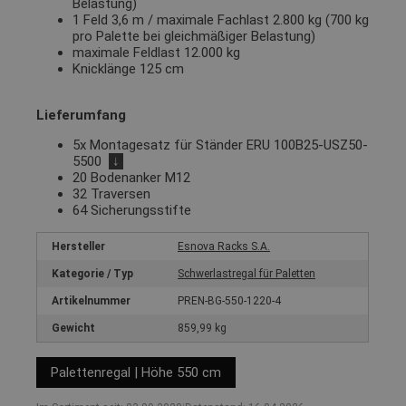
Belastung)
1 Feld 3,6 m / maximale Fachlast 2.800 kg (700 kg
pro Palette bei gleichmäßiger Belastung)
maximale Feldlast 12.000 kg
Knicklänge 125 cm
Lieferumfang
5x Montagesatz für Ständer ERU 100B25-USZ50-
5500
↓
20 Bodenanker M12
32 Traversen
64 Sicherungsstifte
Hersteller
Esnova Racks S.A.
Kategorie / Typ
Schwerlastregal für Paletten
Artikelnummer
PREN-BG-550-1220-4
Gewicht
859,99 kg
Palettenregal | Höhe 550 cm