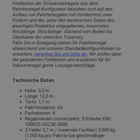
Feldlasten der Schwerlastregale aus dem
Palettenregal-Konfigurator beziehen sich auf den
Aufbau von Palettenegalen mit mindestens zwei
Feldern und der, unter den technischen Daten des
jeweiligen Produktes angegebenen, maximalen
Knicklänge. (Knicklänge: Abstand vom Boden bis
Oberkante der untersten Traverse).
Falls Sie in Erwägung ziehen Ihr Palettenregal
abweichend von unseren Standardkonfigurationen zu
erweitern,
sprechen Sie uns bitte an.
Wir prüfen dann
die geänderten Feldlasten und erarbeiten für Ihr
Industrieregal gerne Lösungsvorschläge.
Technische Daten
Höhe: 5,5 m
Länge: 12,2 m
Tiefe: 1,1 m
Palettenplätze: 65
Fachebenen: 4
Regalständer (vorverzinkt): 5 Ständer ERU
100B25-USZ50-5500
3 Felder 2,7 m / maximale Fachlast 3.000 kg
(1.000 kg pro Palette bei gleichmäßiger