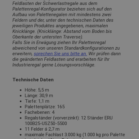
Feldlasten der Schwerlastregale aus dem
Palettenregal-Konfigurator beziehen sich auf den
Aufbau von Palettenegalen mit mindestens zwei
Feldern und der, unter den technischen Daten des
jeweiligen Produktes angegebenen, maximalen
Knicklänge. (Knicklänge: Abstand vom Boden bis
Oberkante der untersten Traverse).
Falls Sie in Erwägung ziehen Ihr Palettenregal
abweichend von unseren Standardkonfigurationen zu
erweitern,
sprechen Sie uns bitte an.
Wir prüfen dann
die geänderten Feldlasten und erarbeiten für Ihr
Industrieregal gerne Lösungsvorschläge.
Technische Daten
Höhe: 5,5 m
Länge: 30,9 m
Tiefe: 1,1 m
Palettenplätze: 165
Fachebenen: 4
Regalständer (vorverzinkt): 12 Ständer ERU
100B25-USZ50-5500
11 Felder á 2,7 m
maximale Fachlast 3.000 kg (1.000 kg pro Palette