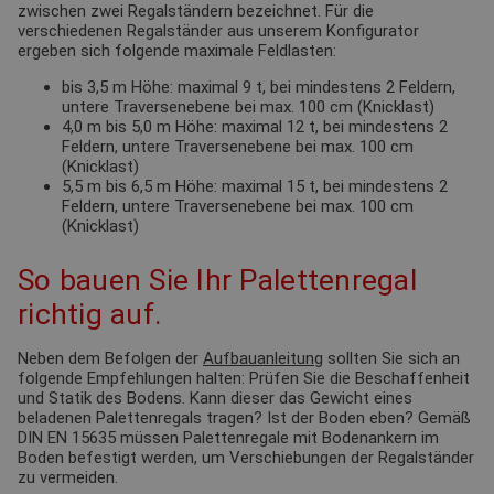
zwischen zwei Regalständern bezeichnet. Für die
verschiedenen Regalständer aus unserem Konfigurator
ergeben sich folgende maximale Feldlasten:
bis 3,5 m Höhe: maximal 9 t, bei mindestens 2 Feldern,
untere Traversenebene bei max. 100 cm (Knicklast)
4,0 m bis 5,0 m Höhe: maximal 12 t, bei mindestens 2
Feldern, untere Traversenebene bei max. 100 cm
(Knicklast)
5,5 m bis 6,5 m Höhe: maximal 15 t, bei mindestens 2
Feldern, untere Traversenebene bei max. 100 cm
(Knicklast)
So bauen Sie Ihr Palettenregal
richtig auf.
Neben dem Befolgen der
Aufbauanleitung
sollten Sie sich an
folgende Empfehlungen halten: Prüfen Sie die Beschaffenheit
und Statik des Bodens. Kann dieser das Gewicht eines
beladenen Palettenregals tragen? Ist der Boden eben? Gemäß
DIN EN 15635 müssen Palettenregale mit Bodenankern im
Boden befestigt werden, um Verschiebungen der Regalständer
zu vermeiden.