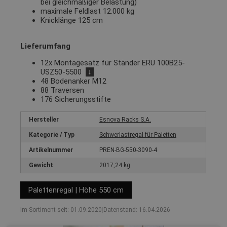
bei gleichmäßiger Belastung)
maximale Feldlast 12.000 kg
Knicklänge 125 cm
Lieferumfang
12x Montagesatz für Ständer ERU 100B25-
USZ50-5500
↓
48 Bodenanker M12
88 Traversen
176 Sicherungsstifte
Hersteller
Esnova Racks S.A.
Kategorie / Typ
Schwerlastregal für Paletten
Artikelnummer
PREN-BG-550-3090-4
Gewicht
2017,24 kg
Palettenregal | Höhe 550 cm
Im Sortiment seit: 01.09.2020
|
Datenstand: 16.04.2026