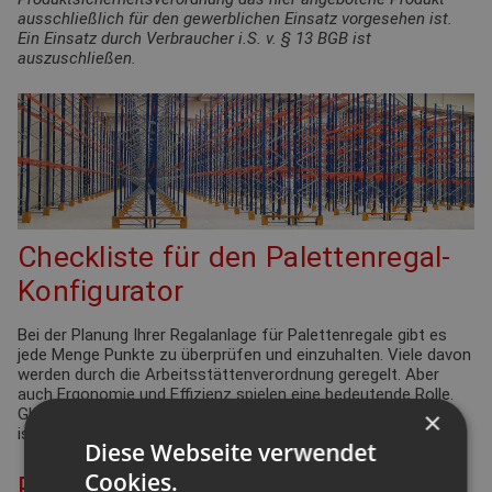
ausschließlich für den gewerblichen Einsatz vorgesehen ist.
Ein Einsatz durch Verbraucher i.S. v. § 13 BGB ist
auszuschließen.
Checkliste für den Palettenregal-
Konfigurator
Bei der Planung Ihrer Regalanlage für Palettenregale gibt es
jede Menge Punkte zu überprüfen und einzuhalten. Viele davon
werden durch die Arbeitsstättenverordnung geregelt. Aber
auch Ergonomie und Effizienz spielen eine bedeutende Rolle.
Gleiches gilt für die Funktionsdefinition des Lagers: Wie hoch
×
ist der Warenumschlag? Wie groß ist die Produktvielfalt?
Diese Webseite verwendet
Cookies.
Planung Ihrer Palettenregal-