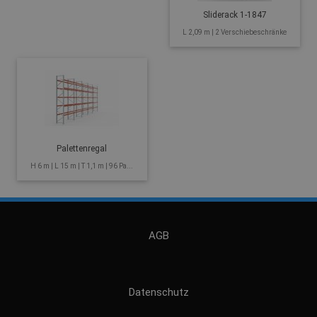
Sliderack 1-1847
L 2,09 m | 2 Verschiebeschränke
Palettenregal
H 6 m | L 15 m | T 1,1 m | 96 Pa...
AGB
Datenschutz