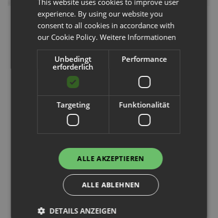
This website uses cookies to improve user
experience. By using our website you
Esnova Racks S.A.
consent to all cookies in accordance with
Palettenregal
our Cookie Policy.
Weitere Informationen
H 6 m | L 15 m | T 1,1 m | 96
Unbedingt
Performance
erforderlich
Palettenplätze
3.956,90 €
Targeting
Funktionalität
zzgl. 751,81 € (19,0% MwSt.) |
zzgl. Versand
Höhe
ALLE AKZEPTIEREN
ALLE ABLEHNEN
Länge
DETAILS ANZEIGEN