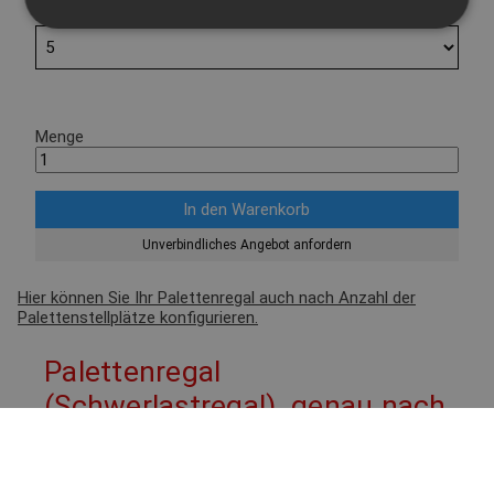
Ebenen
Menge
Unverbindliches Angebot anfordern
Hier können Sie Ihr Palettenregal auch nach Anzahl der
Palettenstellplätze konfigurieren.
Palettenregal
(Schwerlastregal), genau nach
Ihren Anforderungen
Hochwertiges Schwerlastregal aus europäischer