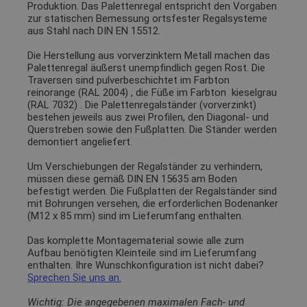
Produktion. Das Palettenregal entspricht den Vorgaben
zur statischen Bemessung ortsfester Regalsysteme
aus Stahl nach DIN EN 15512.
Die Herstellung aus vorverzinktem Metall machen das
Palettenregal äußerst unempfindlich gegen Rost. Die
Traversen sind pulverbeschichtet im Farbton
reinorange (RAL 2004)
, die Füße im Farbton
kieselgrau
(RAL 7032)
. Die Palettenregalständer (vorverzinkt)
bestehen jeweils aus zwei Profilen, den Diagonal- und
Querstreben sowie den Fußplatten. Die Ständer werden
demontiert angeliefert.
Um Verschiebungen der Regalständer zu verhindern,
müssen diese gemäß DIN EN 15635 am Boden
befestigt werden. Die Fußplatten der Regalständer sind
mit Bohrungen versehen, die erforderlichen Bodenanker
(M12 x 85 mm) sind im Lieferumfang enthalten.
Das komplette Montagematerial sowie alle zum
Aufbau benötigten Kleinteile sind im Lieferumfang
enthalten. Ihre Wunschkonfiguration ist nicht dabei?
Sprechen Sie uns an.
Wichtig: Die angegebenen maximalen Fach- und