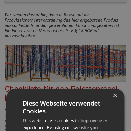
Wir weisen darauf hin, dass in Bezug auf die
Produktsicherheitsverordnung das hier angebotene Produkt
ausschließlich für den gewerblichen Einsatz vorgesehen ist.
Ein Einsatz durch Verbraucher i.S. v. § 13 BGB ist
auszuschließen.
Checkliste für den Palettenregal-
×
Konfigurator
Diese Webseite verwendet
Cookies.
Bei der Planung Ihrer Regalanlage für Palettenregale gibt es
jede Menge Punkte zu überprüfen und einzuhalten. Viele davon
This website uses cookies to improve user
werden durch die Arbeitsstättenverordnung geregelt. Aber
auch Ergonomie und Effizienz spielen eine bedeutende Rolle.
experience. By using our website you
Gleiches gilt für die Funktionsdefinition des Lagers: Wie hoch