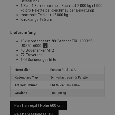
Belastung)
1 Feld 1,8 m / maximale Fachlast 2.000 kg (1.000
kg pro Palette bei gleichmäßiger Belastung)
maximale Feldlast 12.000 kg
Knicklänge 135 cm
Lieferumfang
10x Montagesatz für Ständer ERU 100B25-
USZ50-6000
↓
40 Bodenanker M12
72 Traversen
144 Sicherungsstifte
Hersteller
Esnova Racks S.A.
Kategorie / Typ
Schwerlastregal für Paletten
Artikelnummer
PREN-BG-600-2440-4
Gewicht
1868,80 kg
Palettenregal | Höhe 600 cm
Palettenstellplätze: 130