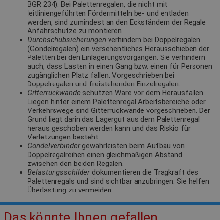
BGR 234). Bei Palettenregalen, die nicht mit
leitliniengeführten Fördermitteln be- und entladen
werden, sind zumindest an den Eckständern der Regale
Anfahrschutze zu montieren
Durchschubsicherungen
verhindern bei Doppelregalen
(Gondelregalen) ein versehentliches Herausschieben der
Paletten bei den Einlagerungsvorgängen. Sie verhindern
auch, dass Lasten in einen Gang bzw. einen für Personen
zugänglichen Platz fallen. Vorgeschrieben bei
Doppelregalen und freistehenden Einzelregalen.
Gitterrückwände
schützen Ware vor dem Herausfallen.
Liegen hinter einem Palettenregal Arbeitsbereiche oder
Verkehrswege sind Gitterrückwände vorgeschrieben. Der
Grund liegt darin das Lagergut aus dem Palettenregal
heraus geschoben werden kann und das Riskio für
Verletzungen besteht.
Gondelverbinder
gewährleisten beim Aufbau von
Doppelregalreihen einen gleichmäßigen Abstand
zwischen den beiden Regalen.
Belastungsschilder
dokumentieren die Tragkraft des
Palettenregals und sind sichtbar anzubringen. Sie helfen
Überlastung zu vermeiden.
Das könnte Ihnen gefallen.