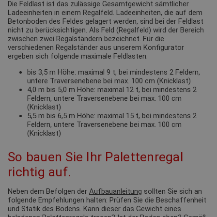
Die Feldlast ist das zulässige Gesamtgewicht sämtlicher
Ladeeinheiten in einem Regalfeld. Ladeeinheiten, die auf dem
Betonboden des Feldes gelagert werden, sind bei der Feldlast
nicht zu berücksichtigen. Als Feld (Regalfeld) wird der Bereich
zwischen zwei Regalständern bezeichnet. Für die
verschiedenen Regalständer aus unserem Konfigurator
ergeben sich folgende maximale Feldlasten:
bis 3,5 m Höhe: maximal 9 t, bei mindestens 2 Feldern,
untere Traversenebene bei max. 100 cm (Knicklast)
4,0 m bis 5,0 m Höhe: maximal 12 t, bei mindestens 2
Feldern, untere Traversenebene bei max. 100 cm
(Knicklast)
5,5 m bis 6,5 m Höhe: maximal 15 t, bei mindestens 2
Feldern, untere Traversenebene bei max. 100 cm
(Knicklast)
So bauen Sie Ihr Palettenregal
richtig auf.
Neben dem Befolgen der
Aufbauanleitung
sollten Sie sich an
folgende Empfehlungen halten: Prüfen Sie die Beschaffenheit
und Statik des Bodens. Kann dieser das Gewicht eines