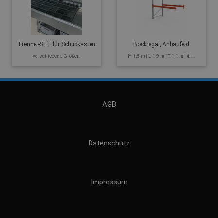
Trenner-SET für Schubkasten
Bockregal, Anbaufeld
verschiedene Größen
H 1,5 m | L 1,9 m | T 1,1 m | 4 ...
AGB
Datenschutz
Impressum