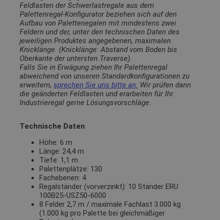
Feldlasten der Schwerlastregale aus dem
Palettenregal-Konfigurator beziehen sich auf den
Aufbau von Palettenegalen mit mindestens zwei
Feldern und der, unter den technischen Daten des
jeweiligen Produktes angegebenen, maximalen
Knicklänge. (Knicklänge: Abstand vom Boden bis
Oberkante der untersten Traverse).
Falls Sie in Erwägung ziehen Ihr Palettenregal
abweichend von unseren Standardkonfigurationen zu
erweitern,
sprechen Sie uns bitte an.
Wir prüfen dann
die geänderten Feldlasten und erarbeiten für Ihr
Industrieregal gerne Lösungsvorschläge.
Technische Daten
Höhe: 6 m
Länge: 24,4 m
Tiefe: 1,1 m
Palettenplätze: 130
Fachebenen: 4
Regalständer (vorverzinkt): 10 Ständer ERU
100B25-USZ50-6000
8 Felder 2,7 m / maximale Fachlast 3.000 kg
(1.000 kg pro Palette bei gleichmäßiger