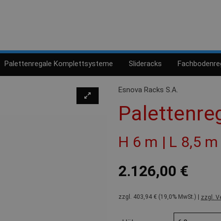
Palettenregale Komplettsysteme
Slideracks
Fachbodenre
Esnova Racks S.A.
Palettenre
H 6 m | L 8,5 m
2.126,00 €
zzgl. 403,94 € (19,0% MwSt.) |
zzgl. V