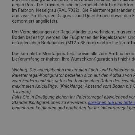
gegen Rost. Die Traversen sind pulverbeschichtet im Farbto
im Farbton
kieselgrau (RAL 7032)
. Die Palettenregalständer 
aus zwei Profilen, den Diagonal- und Querstreben sowie den 
demontiert angeliefert.
Um Verschiebungen der Regalständer zu verhindern, müssen
Boden befestigt werden. Die Fußplatten der Regalständer sin
erforderlichen Bodenanker (M12 x 85 mm) sind im Lieferumfa
Das komplette Montagematerial sowie alle zum Aufbau benötig
Lieferumfang enthalten. Ihre Wunschkonfiguration ist nicht 
Wichtig: Die angegebenen maximalen Fach- und Feldlasten d
Palettenregal-Konfigurator beziehen sich auf den Aufbau von
zwei Feldern und der, unter den technischen Daten des jewei
maximalen Knicklänge. (Knicklänge: Abstand vom Boden bis O
Traverse).
Falls Sie in Erwägung ziehen Ihr Palettenregal abweichend vo
Standardkonfigurationen zu erweitern,
sprechen Sie uns bitte 
geänderten Feldlasten und erarbeiten für Ihr Industrieregal g