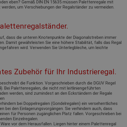
 Boden eben? Gemäß DIN EN 15635 müssen Palettenregale mit
 werden, um Verschiebungen der Regalständer zu vermeiden.
alettenregalständer.
 auf, dass die unteren Knotenpunkte der Diagonalstreben immer
n. Damit gewährleisten Sie eine höhere Stabilität, falls das Regal
ngefahren wird. Verwenden Sie Unterlegbleche, um leichte
tes Zubehör für Ihr Industrieregal.
eschreibt die Funktion. Vorgeschrieben durch die DGUV Regel
 Bei Palettenregalen, die nicht mit leitliniengeführten
laden werden, sind zumindest an den Eckständern der Regale
ren
rhindern bei Doppelregalen (Gondelregalen) ein versehentliches
en bei den Einlagerungsvorgängen. Sie verhindern auch, dass
einen für Personen zugänglichen Platz fallen. Vorgeschrieben bei
enden Einzelregalen.
Ware vor dem Herausfallen. Liegen hinter einem Palettenregal