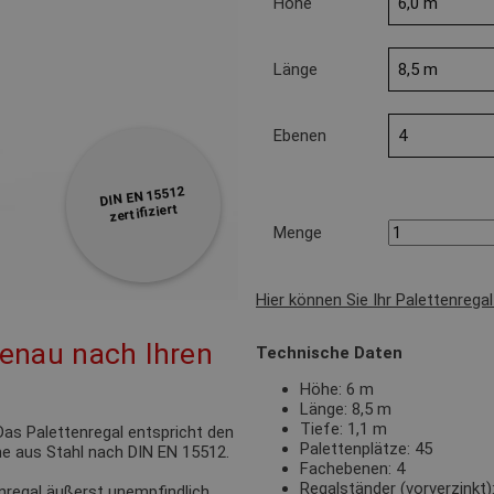
Höhe
Länge
Ebenen
DIN EN 15512
zertifiziert
Menge
Hier können Sie Ihr Palettenrega
genau nach Ihren
Technische Daten
Höhe: 6 m
Länge: 8,5 m
Tiefe: 1,1 m
as Palettenregal entspricht den
Palettenplätze: 45
e aus Stahl nach DIN EN 15512.
Fachebenen: 4
Regalständer (vorverzinkt
nregal äußerst unempfindlich