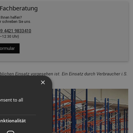
 Fachberatung
 Ihnen helfen?
r schreiben Sie uns.
9 4421 9833410
0–12:30 Uhr)
ormular
lichen Einsatz vorgesehen ist. Ein Einsatz durch Verbraucher i.S.
×
nsent to all
nktionalität