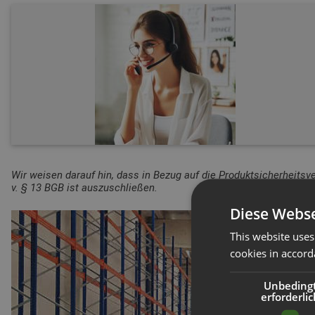
Wir weisen darauf hin, dass in Bezug auf die Produktsicherheitsv
v. § 13 BGB ist auszuschließen.
Diese Webse
This website uses
cookies in accord
Unbeding
erforderlic