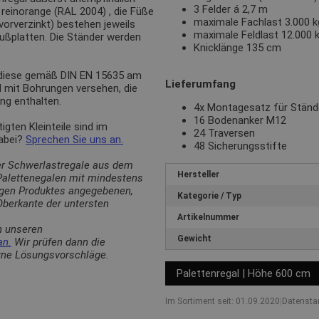
3 Felder á 2,7 m
n
reinorange (RAL 2004)
, die Füße
maximale Fachlast 3.000 kg
(vorverzinkt) bestehen jeweils
maximale Feldlast 12.000 
Fußplatten. Die Ständer werden
Knicklänge 135 cm
 diese gemäß DIN EN 15635 am
Lieferumfang
d mit Bohrungen versehen, die
ng enthalten.
4x Montagesatz für Stän
16 Bodenanker M12
ten Kleinteile sind im
24 Traversen
dabei?
Sprechen Sie uns an.
48 Sicherungsstifte
er Schwerlastregale aus dem
Hersteller
 Palettenegalen mit mindestens
ligen Produktes angegebenen,
Kategorie / Typ
berkante der untersten
Artikelnummer
n unseren
Gewicht
an.
Wir prüfen dann die
erne Lösungsvorschläge.
Palettenregal | Höhe 600 cm
Im Sortiment seit: 01.09.2020
|
Datensta