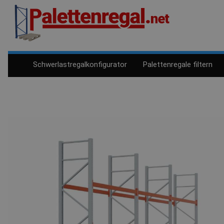
Schwerlastregalkonfigurator
Palettenregale filtern