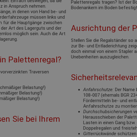
klein. Einfach deswegen, da die
Palettenregals tragen? Ist der
tz in Anspruch nehmen.
Bodenankern im Boden befestigt
änge, in denen von Hand be- und
förderfahrzeuge müssen links und
ch für die Hauptgänge zwischen
Ausrichtung der P
 der Art des Lagerguts und der
emlos möglich sein. Auch die Art
lagerung.
Stellen Sie die Regalständer so
zur Be- und Entladerichtung zeige
doch einmal von einem Stapler a
Unebenheiten auszugleichen.
n Palettenregal?
e vorverzinkten Traversen
Sicherheitsrelevan
eichmäßiger Belastung!)
Anfahrschutze:
Der Name b
chmäßiger Belastung!)
108-007 (ehemals BGR 234).
hmäßiger Belastung!)
Fördermitteln be- und ent
Anfahrschutze zu montie
Durchschubsicherungen
ve
en Sie bei Ihrem
Herausschieben der Palett
Lasten in einen Gang bzw. 
Doppelregalen und freisteh
Gitterrückwände
schützen 