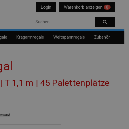
Login
Warenkorb anzeigen
0
gale
Kragarmregale
Weitspannregale
Zubehör
gal
 | T 1,1 m | 45 Palettenplätze
ersand