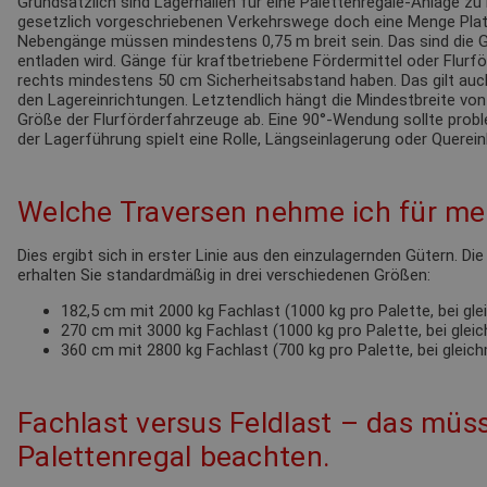
Grundsätzlich sind Lagerhallen für eine Palettenregale-Anlage zu 
gesetzlich vorgeschriebenen Verkehrswege doch eine Menge Pla
Nebengänge müssen mindestens 0,75 m breit sein. Das sind die G
entladen wird. Gänge für kraftbetriebene Fördermittel oder Flur
rechts mindestens 50 cm Sicherheitsabstand haben. Das gilt au
den Lagereinrichtungen. Letztendlich hängt die Mindestbreite von
Größe der Flurförderfahrzeuge ab. Eine 90°-Wendung sollte probl
der Lagerführung spielt eine Rolle, Längseinlagerung oder Querein
Welche Traversen nehme ich für mei
Dies ergibt sich in erster Linie aus den einzulagernden Gütern. Di
erhalten Sie standardmäßig in drei verschiedenen Größen:
182,5 cm mit 2000 kg Fachlast (1000 kg pro Palette, bei gl
270 cm mit 3000 kg Fachlast (1000 kg pro Palette, bei glei
360 cm mit 2800 kg Fachlast (700 kg pro Palette, bei gleic
Fachlast versus Feldlast – das müss
Palettenregal beachten.