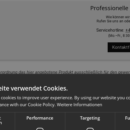
Professionelle
Wie können wir
Rufen Sie uns an ode
Servicehotline:
+4
(Mo.–Fr., 8:3
Kontaktf
erordnung das hier angebotene Produkt ausschließlich für den gewerb
ite verwendet Cookies.
 cookies to improve user experience. By using our website you co
ance with our Cookie Policy.
Weitere Informationen
t
Performance
Targeting
Fu
h