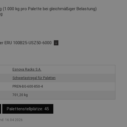
 (1.000 kg pro Palette bei gleichmäßiger Belastung)
kg
der ERU 100B25-USZ50-6000
↓
Esnova Racks S.A.
Schwerlastregal für Paletten
PREN-BG-600-850-4
701,20 kg
Palettenstellplätze: 45
nd: 16.04.2026