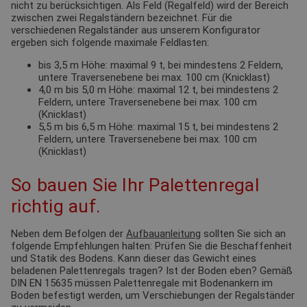
nicht zu berücksichtigen. Als Feld (Regalfeld) wird der Bereich
zwischen zwei Regalständern bezeichnet. Für die
verschiedenen Regalständer aus unserem Konfigurator
ergeben sich folgende maximale Feldlasten:
bis 3,5 m Höhe: maximal 9 t, bei mindestens 2 Feldern,
untere Traversenebene bei max. 100 cm (Knicklast)
4,0 m bis 5,0 m Höhe: maximal 12 t, bei mindestens 2
Feldern, untere Traversenebene bei max. 100 cm
(Knicklast)
5,5 m bis 6,5 m Höhe: maximal 15 t, bei mindestens 2
Feldern, untere Traversenebene bei max. 100 cm
(Knicklast)
So bauen Sie Ihr Palettenregal
richtig auf.
Neben dem Befolgen der
Aufbauanleitung
sollten Sie sich an
folgende Empfehlungen halten: Prüfen Sie die Beschaffenheit
und Statik des Bodens. Kann dieser das Gewicht eines
beladenen Palettenregals tragen? Ist der Boden eben? Gemäß
DIN EN 15635 müssen Palettenregale mit Bodenankern im
Boden befestigt werden, um Verschiebungen der Regalständer