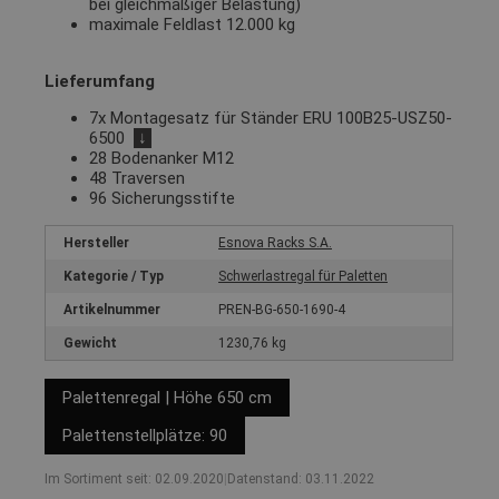
bei gleichmäßiger Belastung)
maximale Feldlast 12.000 kg
Lieferumfang
7x Montagesatz für Ständer ERU 100B25-USZ50-
6500
↓
28 Bodenanker M12
48 Traversen
96 Sicherungsstifte
Hersteller
Esnova Racks S.A.
Kategorie / Typ
Schwerlastregal für Paletten
Artikelnummer
PREN-BG-650-1690-4
Gewicht
1230,76 kg
Palettenregal | Höhe 650 cm
Palettenstellplätze: 90
Im Sortiment seit: 02.09.2020
|
Datenstand: 03.11.2022