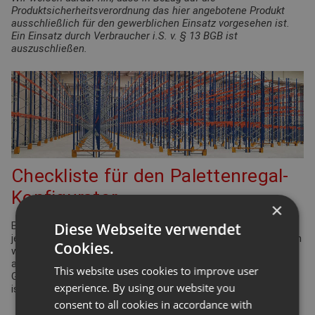
Produktsicherheitsverordnung das hier angebotene Produkt
ausschließlich für den gewerblichen Einsatz vorgesehen ist.
Ein Einsatz durch Verbraucher i.S. v. § 13 BGB ist
auszuschließen.
Checkliste für den Palettenregal-
Konfigurator
×
Diese Webseite verwendet
Bei der Planung Ihrer Regalanlage für Palettenregale gibt es
jede Menge Punkte zu überprüfen und einzuhalten. Viele davon
Cookies.
werden durch die Arbeitsstättenverordnung geregelt. Aber
auch Ergonomie und Effizienz spielen eine bedeutende Rolle.
This website uses cookies to improve user
Gleiches gilt für die Funktionsdefinition des Lagers: Wie hoch
experience. By using our website you
ist der Warenumschlag? Wie groß ist die Produktvielfalt?
consent to all cookies in accordance with