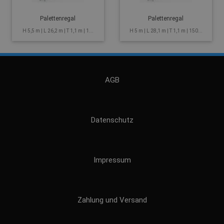
Palettenregal
Palettenregal
H 5,5 m | L 26,2 m | T 1,1 m | 1...
H 5 m | L 28,1 m | T 1,1 m | 150...
AGB
Datenschutz
Impressum
Zahlung und Versand