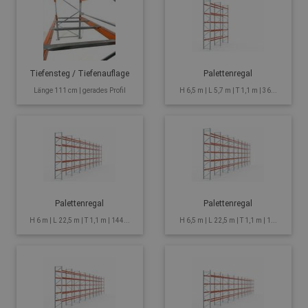
Tiefensteg / Tiefenauflage
Palettenregal
Länge 111 cm | gerades Profil
H 6,5 m | L 5,7 m | T 1,1 m | 36...
Palettenregal
Palettenregal
H 6 m | L 22,5 m | T 1,1 m | 144...
H 6,5 m | L 22,5 m | T 1,1 m | 1...