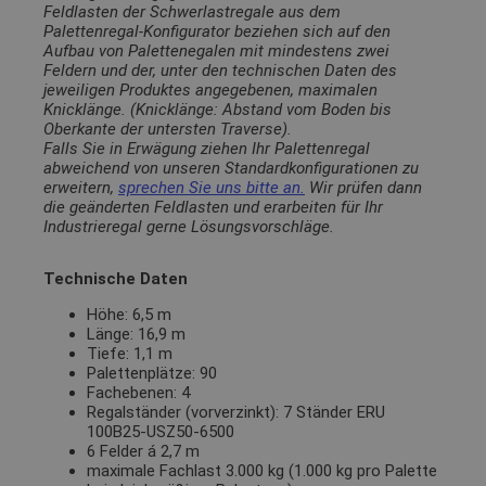
Feldlasten der Schwerlastregale aus dem
Palettenregal-Konfigurator beziehen sich auf den
Aufbau von Palettenegalen mit mindestens zwei
Feldern und der, unter den technischen Daten des
jeweiligen Produktes angegebenen, maximalen
Knicklänge. (Knicklänge: Abstand vom Boden bis
Oberkante der untersten Traverse).
Falls Sie in Erwägung ziehen Ihr Palettenregal
abweichend von unseren Standardkonfigurationen zu
erweitern,
sprechen Sie uns bitte an.
Wir prüfen dann
die geänderten Feldlasten und erarbeiten für Ihr
Industrieregal gerne Lösungsvorschläge.
Technische Daten
Höhe: 6,5 m
Länge: 16,9 m
Tiefe: 1,1 m
Palettenplätze: 90
Fachebenen: 4
Regalständer (vorverzinkt): 7 Ständer ERU
100B25-USZ50-6500
6 Felder á 2,7 m
maximale Fachlast 3.000 kg (1.000 kg pro Palette