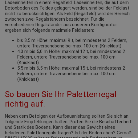
Ladeeinheiten in einem Regalfeld. Ladeeinheiten, die auf dem
Betonboden des Feldes gelagert werden, sind bei der Feldlast
nicht zu berücksichtigen. Als Feld (Regalfeld) wird der Bereich
zwischen zwei Regalständern bezeichnet. Für die
verschiedenen Regalständer aus unserem Konfigurator
ergeben sich folgende maximale Feldlasten:
bis 3,5 m Höhe: maximal 9 t, bei mindestens 2 Feldern,
untere Traversenebene bei max. 100 cm (Knicklast)
4,0 m bis 5,0 m Höhe: maximal 12 t, bei mindestens 2
Feldern, untere Traversenebene bei max. 100 cm
(Knicklast)
5,5 m bis 6,5 m Höhe: maximal 15 t, bei mindestens 2
Feldern, untere Traversenebene bei max. 100 cm
(Knicklast)
So bauen Sie Ihr Palettenregal
richtig auf.
Neben dem Befolgen der
Aufbauanleitung
sollten Sie sich an
folgende Empfehlungen halten: Prüfen Sie die Beschaffenheit
und Statik des Bodens. Kann dieser das Gewicht eines
beladenen Palettenregals tragen? Ist der Boden eben? Gemäß