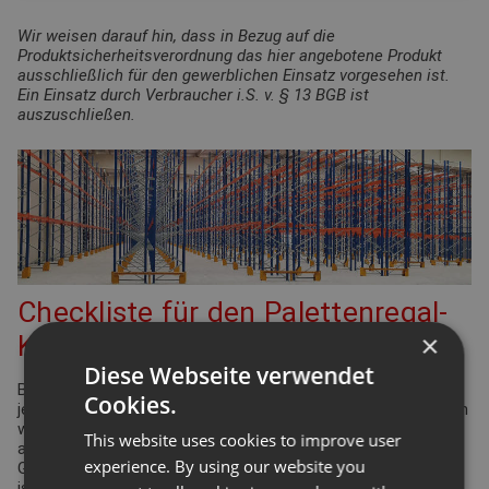
Wir weisen darauf hin, dass in Bezug auf die
Produktsicherheitsverordnung das hier angebotene Produkt
ausschließlich für den gewerblichen Einsatz vorgesehen ist.
Ein Einsatz durch Verbraucher i.S. v. § 13 BGB ist
auszuschließen.
Checkliste für den Palettenregal-
×
Konfigurator
Diese Webseite verwendet
Bei der Planung Ihrer Regalanlage für Palettenregale gibt es
Cookies.
jede Menge Punkte zu überprüfen und einzuhalten. Viele davon
werden durch die Arbeitsstättenverordnung geregelt. Aber
This website uses cookies to improve user
auch Ergonomie und Effizienz spielen eine bedeutende Rolle.
experience. By using our website you
Gleiches gilt für die Funktionsdefinition des Lagers: Wie hoch
ist der Warenumschlag? Wie groß ist die Produktvielfalt?