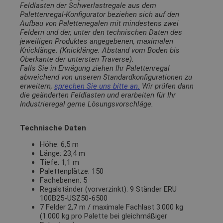
Feldlasten der Schwerlastregale aus dem
Palettenregal-Konfigurator beziehen sich auf den
Aufbau von Palettenegalen mit mindestens zwei
Feldern und der, unter den technischen Daten des
jeweiligen Produktes angegebenen, maximalen
Knicklänge. (Knicklänge: Abstand vom Boden bis
Oberkante der untersten Traverse).
Falls Sie in Erwägung ziehen Ihr Palettenregal
abweichend von unseren Standardkonfigurationen zu
erweitern,
sprechen Sie uns bitte an.
Wir prüfen dann
die geänderten Feldlasten und erarbeiten für Ihr
Industrieregal gerne Lösungsvorschläge.
Technische Daten
Höhe: 6,5 m
Länge: 23,4 m
Tiefe: 1,1 m
Palettenplätze: 150
Fachebenen: 5
Regalständer (vorverzinkt): 9 Ständer ERU
100B25-USZ50-6500
7 Felder 2,7 m / maximale Fachlast 3.000 kg
(1.000 kg pro Palette bei gleichmäßiger