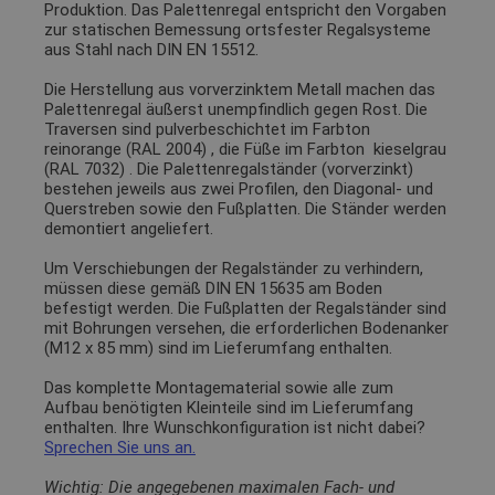
Produktion. Das Palettenregal entspricht den Vorgaben
zur statischen Bemessung ortsfester Regalsysteme
aus Stahl nach DIN EN 15512.
Die Herstellung aus vorverzinktem Metall machen das
Palettenregal äußerst unempfindlich gegen Rost. Die
Traversen sind pulverbeschichtet im Farbton
reinorange (RAL 2004)
, die Füße im Farbton
kieselgrau
(RAL 7032)
. Die Palettenregalständer (vorverzinkt)
bestehen jeweils aus zwei Profilen, den Diagonal- und
Querstreben sowie den Fußplatten. Die Ständer werden
demontiert angeliefert.
Um Verschiebungen der Regalständer zu verhindern,
müssen diese gemäß DIN EN 15635 am Boden
befestigt werden. Die Fußplatten der Regalständer sind
mit Bohrungen versehen, die erforderlichen Bodenanker
(M12 x 85 mm) sind im Lieferumfang enthalten.
Das komplette Montagematerial sowie alle zum
Aufbau benötigten Kleinteile sind im Lieferumfang
enthalten. Ihre Wunschkonfiguration ist nicht dabei?
Sprechen Sie uns an.
Wichtig: Die angegebenen maximalen Fach- und