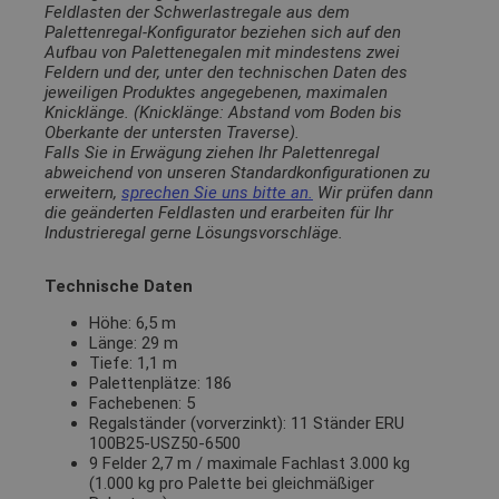
Feldlasten der Schwerlastregale aus dem
Palettenregal-Konfigurator beziehen sich auf den
Aufbau von Palettenegalen mit mindestens zwei
Feldern und der, unter den technischen Daten des
jeweiligen Produktes angegebenen, maximalen
Knicklänge. (Knicklänge: Abstand vom Boden bis
Oberkante der untersten Traverse).
Falls Sie in Erwägung ziehen Ihr Palettenregal
abweichend von unseren Standardkonfigurationen zu
erweitern,
sprechen Sie uns bitte an.
Wir prüfen dann
die geänderten Feldlasten und erarbeiten für Ihr
Industrieregal gerne Lösungsvorschläge.
Technische Daten
Höhe: 6,5 m
Länge: 29 m
Tiefe: 1,1 m
Palettenplätze: 186
Fachebenen: 5
Regalständer (vorverzinkt): 11 Ständer ERU
100B25-USZ50-6500
9 Felder 2,7 m / maximale Fachlast 3.000 kg
(1.000 kg pro Palette bei gleichmäßiger