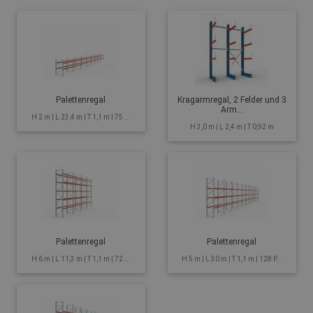
Palettenregal
Kragarmregal, 2 Felder und 3
Arm...
H 2 m | L 23,4 m | T 1,1 m | 75 ...
H 3,0 m | L 2,4 m | T 0,92 m
Palettenregal
Palettenregal
H 6 m | L 11,3 m | T 1,1 m | 72 ...
H 5 m | L 30 m | T 1,1 m | 128 P...