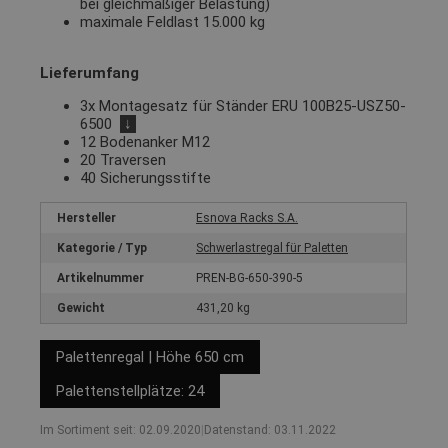
bei gleichmäßiger Belastung)
maximale Feldlast 15.000 kg
Lieferumfang
3x Montagesatz für Ständer ERU 100B25-USZ50-
6500
↓
12 Bodenanker M12
20 Traversen
40 Sicherungsstifte
Hersteller
Esnova Racks S.A.
Kategorie / Typ
Schwerlastregal für Paletten
Artikelnummer
PREN-BG-650-390-5
Gewicht
431,20 kg
Palettenregal | Höhe 650 cm
Palettenstellplätze: 24
Im Sortiment seit: 02.09.2020
|
Datenstand: 03.11.2022