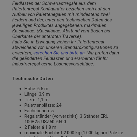
Feldlasten der Schwerlastregale aus dem
Palettenregal-Konfigurator beziehen sich auf den
Aufbau von Palettenegalen mit mindestens zwei
Feldern und der, unter den technischen Daten des
jeweiligen Produktes angegebenen, maximalen
Knicklänge. (Knicklänge: Abstand vom Boden bis
Oberkante der untersten Traverse).
Falls Sie in Erwägung ziehen Ihr Palettenregal
abweichend von unseren Standardkonfigurationen zu
erweitern,
sprechen Sie uns bitte an.
Wir prüfen dann
die geänderten Feldlasten und erarbeiten für Ihr
Industrieregal gerne Lösungsvorschläge.
Technische Daten
Höhe: 6,5 m
Länge: 3,9 m
Tiefe: 1,1 m
Palettenplätze: 24
Fachebenen: 5
Regalständer (vorverzinkt): 3 Ständer ERU
100B25-USZ50-6500
2 Felder á 1,8 m
maximale Fachlast 2.000 kg (1.000 kg pro Palette