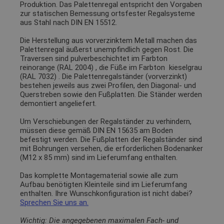
Produktion. Das Palettenregal entspricht den Vorgaben
zur statischen Bemessung ortsfester Regalsysteme
aus Stahl nach DIN EN 15512.
Die Herstellung aus vorverzinktem Metall machen das
Palettenregal äußerst unempfindlich gegen Rost. Die
Traversen sind pulverbeschichtet im Farbton
reinorange (RAL 2004)
, die Füße im Farbton
kieselgrau
(RAL 7032)
. Die Palettenregalständer (vorverzinkt)
bestehen jeweils aus zwei Profilen, den Diagonal- und
Querstreben sowie den Fußplatten. Die Ständer werden
demontiert angeliefert.
Um Verschiebungen der Regalständer zu verhindern,
müssen diese gemäß DIN EN 15635 am Boden
befestigt werden. Die Fußplatten der Regalständer sind
mit Bohrungen versehen, die erforderlichen Bodenanker
(M12 x 85 mm) sind im Lieferumfang enthalten.
Das komplette Montagematerial sowie alle zum
Aufbau benötigten Kleinteile sind im Lieferumfang
enthalten. Ihre Wunschkonfiguration ist nicht dabei?
Sprechen Sie uns an.
Wichtig: Die angegebenen maximalen Fach- und