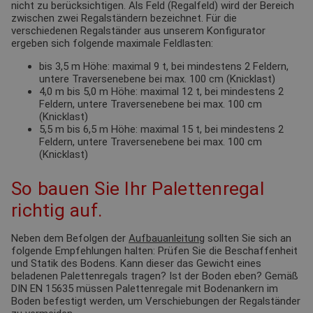
nicht zu berücksichtigen. Als Feld (Regalfeld) wird der Bereich
zwischen zwei Regalständern bezeichnet. Für die
verschiedenen Regalständer aus unserem Konfigurator
ergeben sich folgende maximale Feldlasten:
bis 3,5 m Höhe: maximal 9 t, bei mindestens 2 Feldern,
untere Traversenebene bei max. 100 cm (Knicklast)
4,0 m bis 5,0 m Höhe: maximal 12 t, bei mindestens 2
Feldern, untere Traversenebene bei max. 100 cm
(Knicklast)
5,5 m bis 6,5 m Höhe: maximal 15 t, bei mindestens 2
Feldern, untere Traversenebene bei max. 100 cm
(Knicklast)
So bauen Sie Ihr Palettenregal
richtig auf.
Neben dem Befolgen der
Aufbauanleitung
sollten Sie sich an
folgende Empfehlungen halten: Prüfen Sie die Beschaffenheit
und Statik des Bodens. Kann dieser das Gewicht eines
beladenen Palettenregals tragen? Ist der Boden eben? Gemäß
DIN EN 15635 müssen Palettenregale mit Bodenankern im
Boden befestigt werden, um Verschiebungen der Regalständer