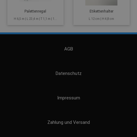
Palettenregal
Etikettenhalter
H 6,5 m | L 23,4 m | T 1,1 m | 1...
L 12 cm | H 4,8 cm
AGB
Datenschutz
Impressum
Zahlung und Versand