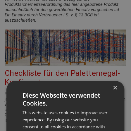
Produktsicherheitsverordnung das hier angebotene Produkt
ausschließlich für den gewerblichen Einsatz vorgesehen ist.
Ein Einsatz durch Verbraucher i.S. v. § 13 BGB ist
auszuschließen.
Checkliste für den Palettenregal-
Konfigurator
×
Diese Webseite verwendet
Bei der Planung Ihrer Regalanlage für Palettenregale gibt es
jede Menge Punkte zu überprüfen und einzuhalten. Viele davon
Cookies.
werden durch die Arbeitsstättenverordnung geregelt. Aber
auch Ergonomie und Effizienz spielen eine bedeutende Rolle.
This website uses cookies to improve user
Gleiches gilt für die Funktionsdefinition des Lagers: Wie hoch
experience. By using our website you
ist der Warenumschlag? Wie groß ist die Produktvielfalt?
consent to all cookies in accordance with