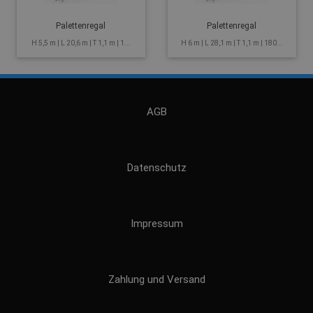
Palettenregal
Palettenregal
H 5,5 m | L 20,6 m | T 1,1 m | 1...
H 6 m | L 28,1 m | T 1,1 m | 180...
AGB
Datenschutz
Impressum
Zahlung und Versand