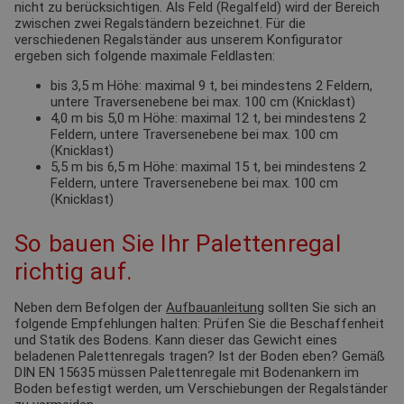
nicht zu berücksichtigen. Als Feld (Regalfeld) wird der Bereich
zwischen zwei Regalständern bezeichnet. Für die
verschiedenen Regalständer aus unserem Konfigurator
ergeben sich folgende maximale Feldlasten:
bis 3,5 m Höhe: maximal 9 t, bei mindestens 2 Feldern,
untere Traversenebene bei max. 100 cm (Knicklast)
4,0 m bis 5,0 m Höhe: maximal 12 t, bei mindestens 2
Feldern, untere Traversenebene bei max. 100 cm
(Knicklast)
5,5 m bis 6,5 m Höhe: maximal 15 t, bei mindestens 2
Feldern, untere Traversenebene bei max. 100 cm
(Knicklast)
So bauen Sie Ihr Palettenregal
richtig auf.
Neben dem Befolgen der
Aufbauanleitung
sollten Sie sich an
folgende Empfehlungen halten: Prüfen Sie die Beschaffenheit
und Statik des Bodens. Kann dieser das Gewicht eines
beladenen Palettenregals tragen? Ist der Boden eben? Gemäß
DIN EN 15635 müssen Palettenregale mit Bodenankern im
Boden befestigt werden, um Verschiebungen der Regalständer