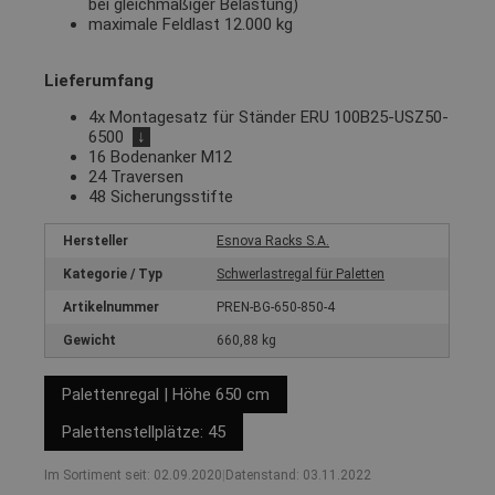
bei gleichmäßiger Belastung)
maximale Feldlast 12.000 kg
Lieferumfang
4x Montagesatz für Ständer ERU 100B25-USZ50-
6500
↓
16 Bodenanker M12
24 Traversen
48 Sicherungsstifte
Hersteller
Esnova Racks S.A.
Kategorie / Typ
Schwerlastregal für Paletten
Artikelnummer
PREN-BG-650-850-4
Gewicht
660,88 kg
Palettenregal | Höhe 650 cm
Palettenstellplätze: 45
Im Sortiment seit: 02.09.2020
|
Datenstand: 03.11.2022