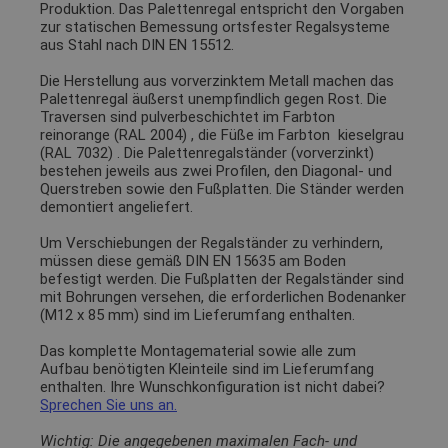
Produktion. Das Palettenregal entspricht den Vorgaben
zur statischen Bemessung ortsfester Regalsysteme
aus Stahl nach DIN EN 15512.
Die Herstellung aus vorverzinktem Metall machen das
Palettenregal äußerst unempfindlich gegen Rost. Die
Traversen sind pulverbeschichtet im Farbton
reinorange (RAL 2004)
, die Füße im Farbton
kieselgrau
(RAL 7032)
. Die Palettenregalständer (vorverzinkt)
bestehen jeweils aus zwei Profilen, den Diagonal- und
Querstreben sowie den Fußplatten. Die Ständer werden
demontiert angeliefert.
Um Verschiebungen der Regalständer zu verhindern,
müssen diese gemäß DIN EN 15635 am Boden
befestigt werden. Die Fußplatten der Regalständer sind
mit Bohrungen versehen, die erforderlichen Bodenanker
(M12 x 85 mm) sind im Lieferumfang enthalten.
Das komplette Montagematerial sowie alle zum
Aufbau benötigten Kleinteile sind im Lieferumfang
enthalten. Ihre Wunschkonfiguration ist nicht dabei?
Sprechen Sie uns an.
Wichtig: Die angegebenen maximalen Fach- und