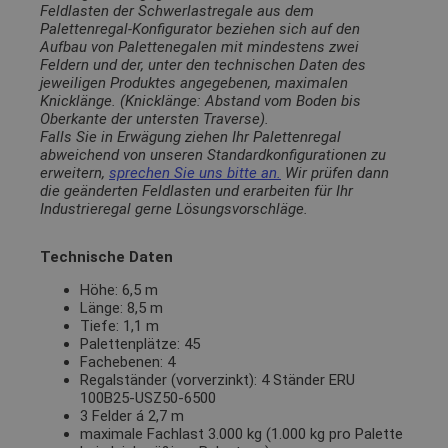
Feldlasten der Schwerlastregale aus dem
Palettenregal-Konfigurator beziehen sich auf den
Aufbau von Palettenegalen mit mindestens zwei
Feldern und der, unter den technischen Daten des
jeweiligen Produktes angegebenen, maximalen
Knicklänge. (Knicklänge: Abstand vom Boden bis
Oberkante der untersten Traverse).
Falls Sie in Erwägung ziehen Ihr Palettenregal
abweichend von unseren Standardkonfigurationen zu
erweitern,
sprechen Sie uns bitte an.
Wir prüfen dann
die geänderten Feldlasten und erarbeiten für Ihr
Industrieregal gerne Lösungsvorschläge.
Technische Daten
Höhe: 6,5 m
Länge: 8,5 m
Tiefe: 1,1 m
Palettenplätze: 45
Fachebenen: 4
Regalständer (vorverzinkt): 4 Ständer ERU
100B25-USZ50-6500
3 Felder á 2,7 m
maximale Fachlast 3.000 kg (1.000 kg pro Palette