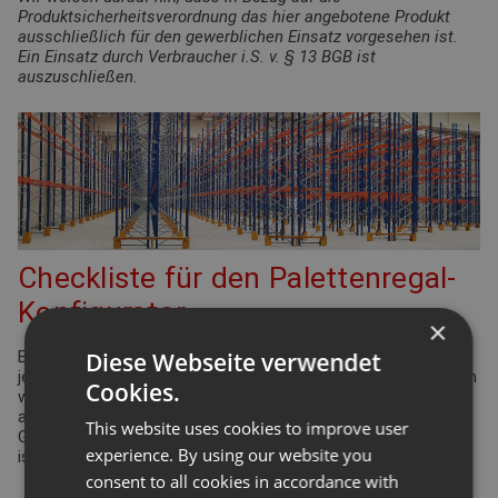
Produktsicherheitsverordnung das hier angebotene Produkt
ausschließlich für den gewerblichen Einsatz vorgesehen ist.
Ein Einsatz durch Verbraucher i.S. v. § 13 BGB ist
auszuschließen.
Checkliste für den Palettenregal-
Konfigurator
×
Diese Webseite verwendet
Bei der Planung Ihrer Regalanlage für Palettenregale gibt es
jede Menge Punkte zu überprüfen und einzuhalten. Viele davon
Cookies.
werden durch die Arbeitsstättenverordnung geregelt. Aber
auch Ergonomie und Effizienz spielen eine bedeutende Rolle.
This website uses cookies to improve user
Gleiches gilt für die Funktionsdefinition des Lagers: Wie hoch
experience. By using our website you
ist der Warenumschlag? Wie groß ist die Produktvielfalt?
consent to all cookies in accordance with