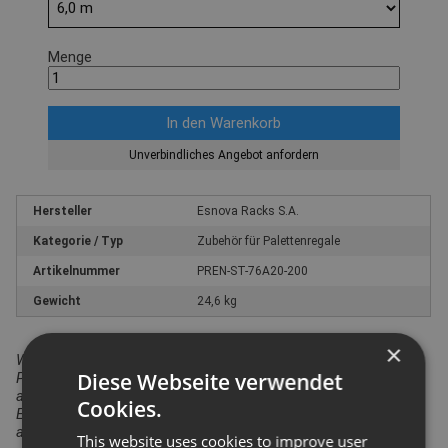
Menge
Unverbindliches Angebot anfordern
Hersteller
Esnova Racks S.A.
Kategorie / Typ
Zubehör für Palettenregale
Artikelnummer
PREN-ST-76A20-200
Gewicht
24,6 kg
×
Wir weisen darauf hin, dass in Bezug auf die
Diese Webseite verwendet
Produktsicherheitsverordnung das hier angebotene Produkt
ausschließlich für den gewerblichen Einsatz vorgesehen ist.
Cookies.
Ein Einsatz durch Verbraucher i.S. v. § 13 BGB ist
auszuschließen.
This website uses cookies to improve user