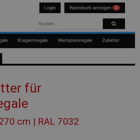
Login
Warenkorb anzeigen
0
gale
Kragarmregale
Weitspannregale
Zubehör
tter für
egale
 270 cm | RAL 7032