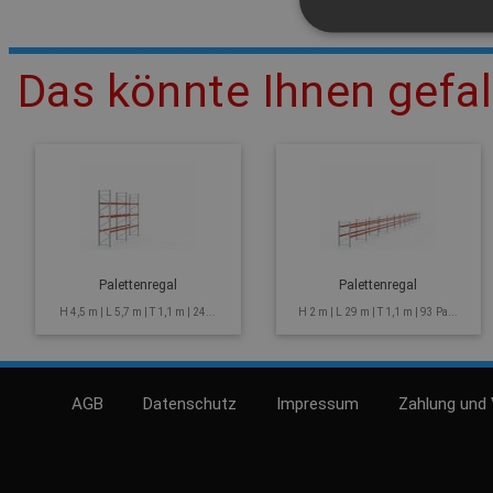
Das könnte Ihnen gefal
Palettenregal
Palettenregal
H 4,5 m | L 5,7 m | T 1,1 m | 24...
H 2 m | L 29 m | T 1,1 m | 93 Pa...
AGB
Datenschutz
Impressum
Zahlung und