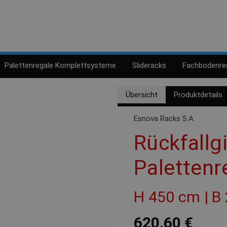
Palettenregale Komplettsysteme
Slideracks
Fachbodenre
Übersicht
Produktdetails
Esnova Racks S.A.
Rückfallgi
Palettenr
H 450 cm | B
620,60 €