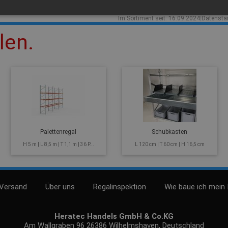
Verbraucher i.S. v. § 13 BGB ist
Im Sortiment seit: 16.09.2024
|
Datensta
len.
Palettenregal
Schubkasten
H 5 m | L 8,5 m | T 1,1 m | 36 P...
L 120 cm | T 60 cm | H 16,5 cm
 Versand
Über uns
Regalinspektion
Wie baue ich mein 
Heratec Handels GmbH & Co.KG
Am Wallgraben 96 26386 Wilhelmshaven, Deutschland