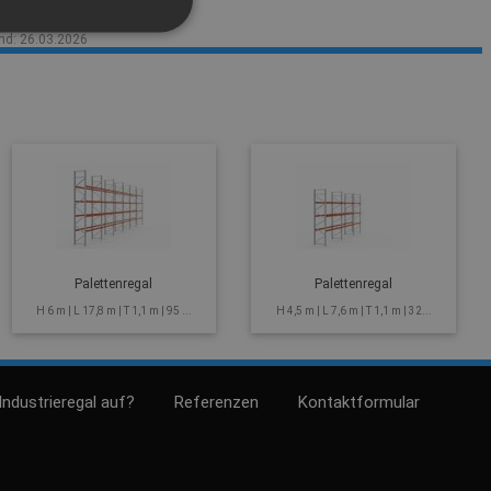
 auszuschließen.
nd: 26.03.2026
Palettenregal
Palettenregal
H 6 m | L 17,8 m | T 1,1 m | 95 ...
H 4,5 m | L 7,6 m | T 1,1 m | 32...
Industrieregal auf?
Referenzen
Kontaktformular