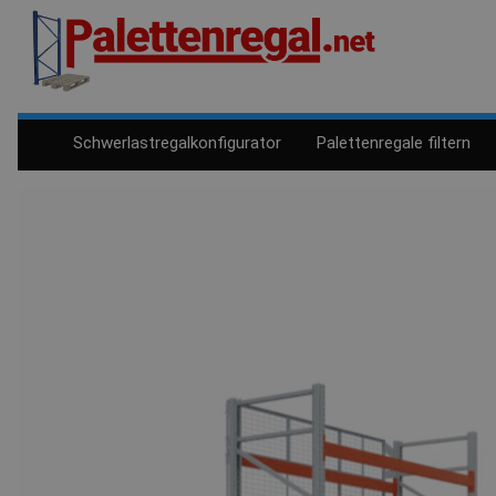
Schwerlastregalkonfigurator
Palettenregale filtern