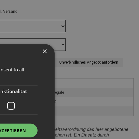
gl. Versand
×
Unverbindliches Angebot anfordern
nsent to all
Esnova Racks S.A.
nktionalität
Zubehör für Palettenregale
PREN-BG-RFG-450270
59,5 kg
Bezug auf die Produktsicherheitsverordnung das hier angebotene
KZEPTIEREN
ewerblichen Einsatz vorgesehen ist. Ein Einsatz durch