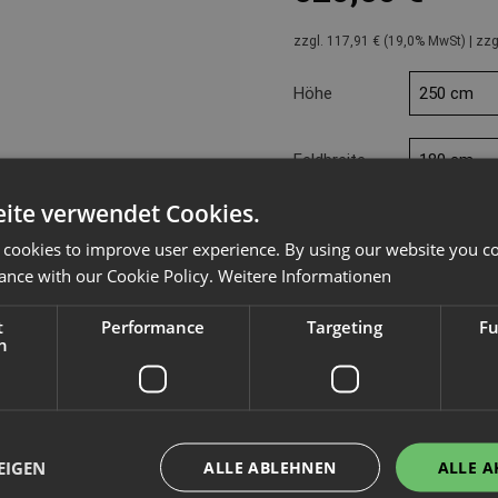
zzgl. 117,91 € (19,0% MwSt) | zz
Höhe
Feldbreite
ite verwendet Cookies.
Menge
 cookies to improve user experience. By using our website you co
ance with our Cookie Policy.
Weitere Informationen
Hersteller
t
Performance
Targeting
Fu
Kategorie / Typ
h
Artikelnummer
Gewicht
Wir weisen darauf hin, dass in 
EIGEN
ALLE ABLEHNEN
ALLE A
Produkt ausschließlich für den g