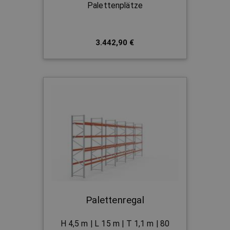
Palettenplätze
3.442,90 €
Palettenregal
H 4,5 m | L 15 m | T 1,1 m | 80