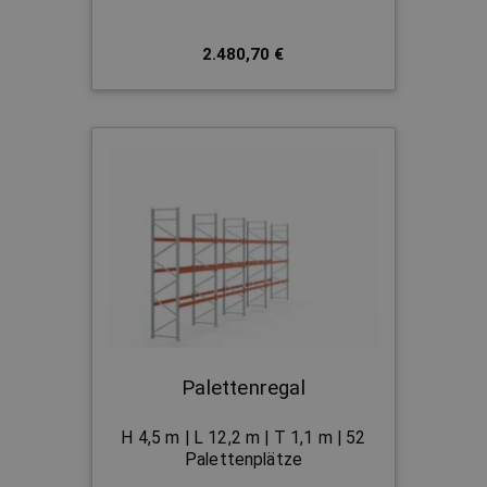
2.480,70 €
Palettenregal
H 4,5 m | L 12,2 m | T 1,1 m | 52
Palettenplätze