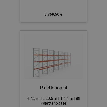
3.769,50 €
Palettenregal
H 4,5 m | L 20,6 m | T 1,1 m | 88
Palettenplätze