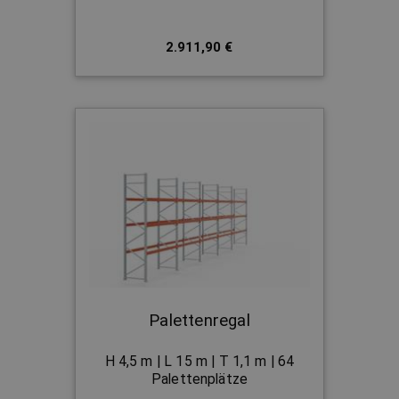
2.911,90 €
Palettenregal
H 4,5 m | L 15 m | T 1,1 m | 64
Palettenplätze