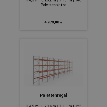
H 4,5 m | L 26,2 m | T 1,1 m | 140
Palettenplätze
4.979,00 €
Palettenregal
H 4,5 m | L 23,4 m | T 1,1 m | 125