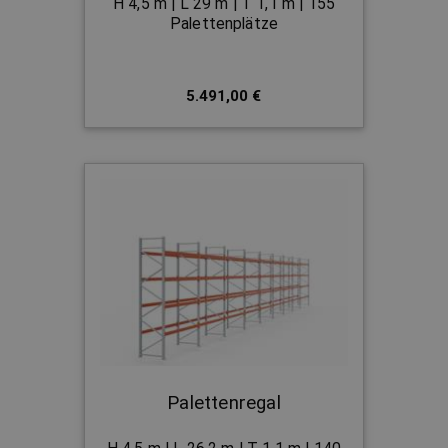
H 4,5 m | L 29 m | T 1,1 m | 155
Palettenplätze
5.491,00 €
Palettenregal