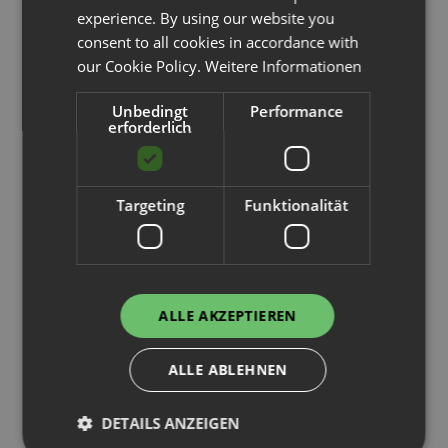
Palettenplätze
experience. By using our website you
consent to all cookies in accordance with
our Cookie Policy.
Weitere Informationen
1.906,90 €
Unbedingt
Performance
erforderlich
Targeting
Funktionalität
ALLE AKZEPTIEREN
ALLE ABLEHNEN
Palettenregal
DETAILS ANZEIGEN
H 4,5 m | L 6,6 m | T 1,1 m | 35
Palettenplätze