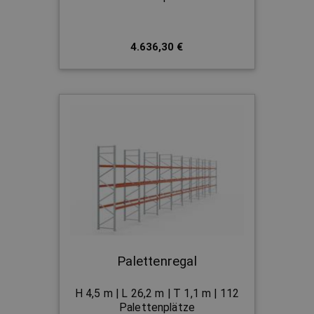
4.636,30 €
Palettenregal
H 4,5 m | L 26,2 m | T 1,1 m | 112
Palettenplätze