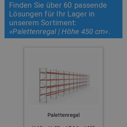
Finden Sie über 60 passende
Lösungen für Ihr Lager in
unserem Sortiment:
»Palettenregal | Höhe 450 cm«
.
Palettenregal