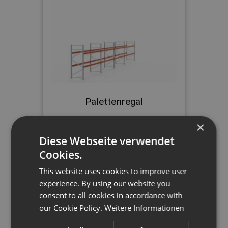
Palettenregal
×
H 2,5 m | L 12,2 m | T 1,1 m | 39
Palettenplätze
Diese Webseite verwendet
Cookies.
This website uses cookies to improve user
1.277,90 €
experience. By using our website you
consent to all cookies in accordance with
our Cookie Policy.
Weitere Informationen