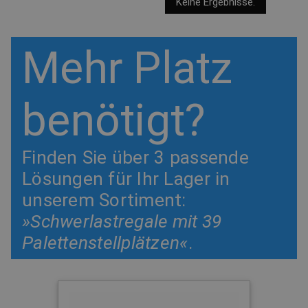
Keine Ergebnisse.
Mehr Platz
benötigt?
Finden Sie über 3 passende
Lösungen für Ihr Lager in
unserem Sortiment:
»Schwerlastregale mit 39
Palettenstellplätzen«
.