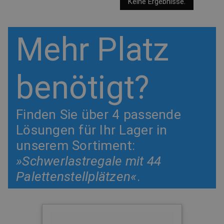
Keine Ergebnisse.
Mehr Platz
benötigt?
Finden Sie über 4 passende
Lösungen für Ihr Lager in
unserem Sortiment:
»Schwerlastregale mit 44
Palettenstellplätzen«
.