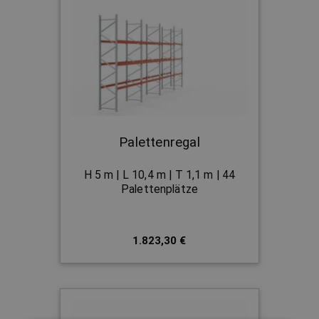
Palettenregal
H 5 m | L 10,4 m | T 1,1 m | 44
Palettenplätze
1.823,30 €