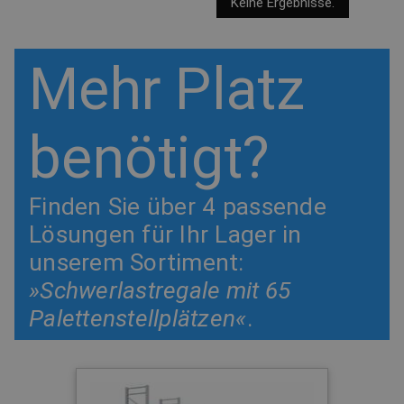
Keine Ergebnisse.
Mehr Platz
benötigt?
Finden Sie über 4 passende
Lösungen für Ihr Lager in
unserem Sortiment:
»Schwerlastregale mit 65
Palettenstellplätzen«
.