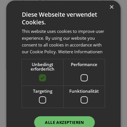
×
Diese Webseite verwendet
Cookies.
This website uses cookies to improve user
experience. By using our website you
consent to all cookies in accordance with
our Cookie Policy.
Weitere Informationen
Palettenregal
Unbedingt
Performance
H 6 m | L 12,2 m | T 1,1 m | 65
erforderlich
Palettenplätze
Targeting
Funktionalität
2.912,00 €
ALLE AKZEPTIEREN