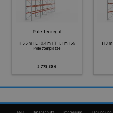
Palettenregal
H 5,5 m | L 10,4 m | T 1,1 m | 66
H 3 m 
Palettenplätze
2.778,30 €
AGB
Datenschutz
Impressum
Zahlung und