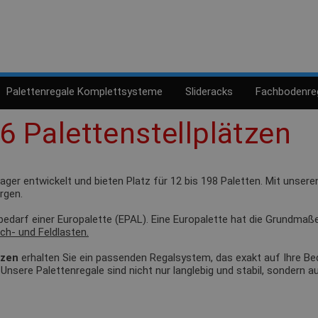
Palettenregale Komplettsysteme
Slideracks
Fachbodenre
6 Palettenstellplätzen
Lager entwickelt und bieten Platz für 12 bis 198 Paletten. Mit unse
rgen.
zbedarf einer Europalette (EPAL). Eine Europalette hat die Grundmaß
ch- und Feldlasten.
tzen
erhalten Sie ein passenden Regalsystem, das exakt auf Ihre Bedü
 Unsere Palettenregale sind nicht nur langlebig und stabil, sondern