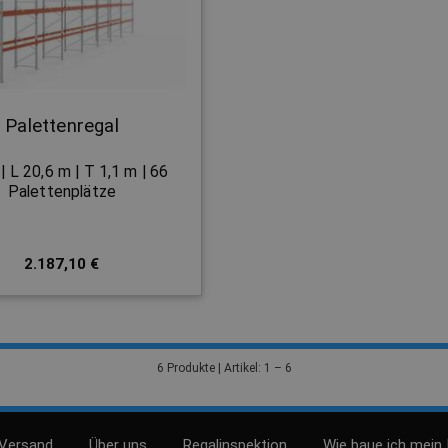
Palettenregal
| L 20,6 m | T 1,1 m | 66
Palettenplätze
2.187,10 €
6 Produkte | Artikel: 1 – 6
 Versand
Über uns
Regalinspektion
Wie baue ich mein 