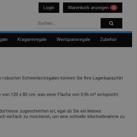
Login
Warenkorb anzeigen
0
gale
Kragarmregale
Weitspannregale
Zubehör
ren robusten Schwerlastregalen können Sie Ihre Lagerkapazität
e von 120 x 80 cm, was einer Fläche von 0,96 m² entspricht.
rfnisse zugeschnitten ist, egal ob Sie ein kleines
 auch einfach zu montieren, um eine schnelle Inbetriebnahme zu