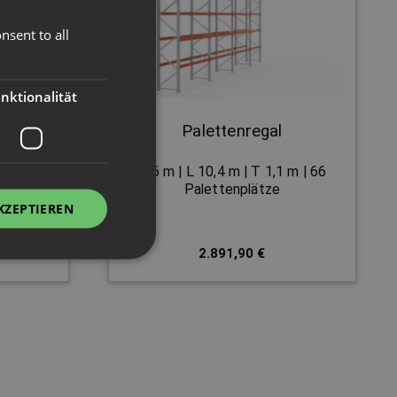
nsent to all
nktionalität
Palettenregal
1 m | 66
H 6 m | L 10,4 m | T 1,1 m | 66
Palettenplätze
KZEPTIEREN
2.891,90 €