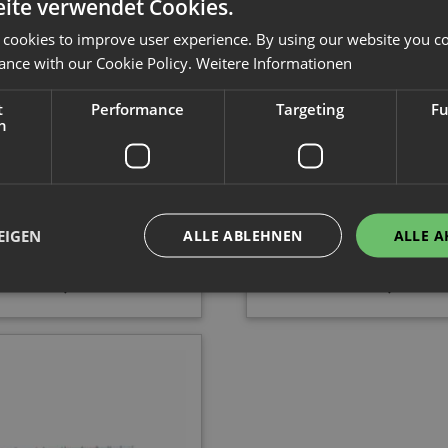
ite verwendet Cookies.
 cookies to improve user experience. By using our website you co
ance with our Cookie Policy.
Weitere Informationen
t
Performance
Targeting
Fu
h
Palettenregal
Palettenregal
| L 20,6 m | T 1,1 m | 66
H 6,5 m | L 10,4 m | T 1,
Palettenplätze
Palettenplätze
EIGEN
ALLE ABLEHNEN
ALLE A
1.842,70 €
2.891,90 €