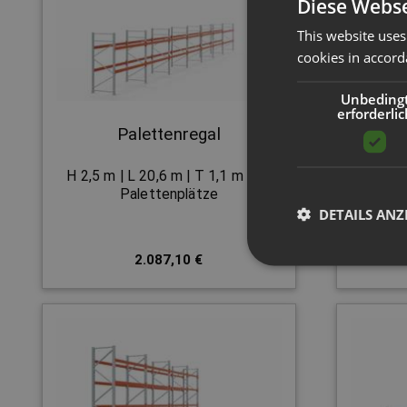
Diese Webse
This website uses
cookies in accord
Unbeding
erforderlic
Palettenregal
H 2,5 m | L 20,6 m | T 1,1 m | 66
H 2 m 
Palettenplätze
DETAILS ANZ
2.087,10 €