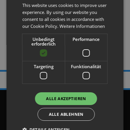
Faltbare
This website uses cookies to improve user
Gitterbox/Palettenaufsatz
experience. By using our website you
consent to all cookies in accordance with
H 80 cm | B 120 cm| T 80 cm
our Cookie Policy.
Weitere Informationen
Unbedingt
Performance
119,95 €
erforderlich
Targeting
Funktionalität
1 Produkte | Artikel: 1 – 1
ALLE AKZEPTIEREN
AGB
ALLE ABLEHNEN
Datenschutz
DETAILS ANZEIGEN