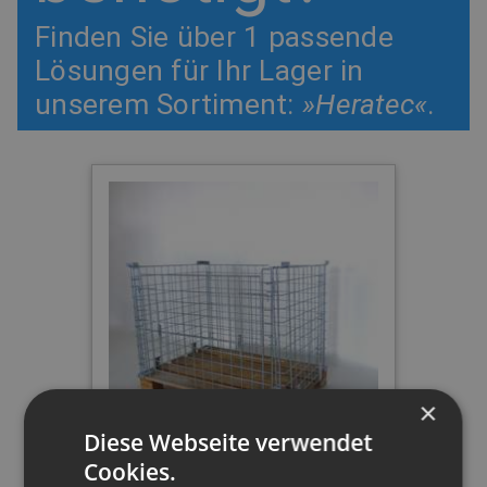
Finden Sie über 1 passende
Lösungen für Ihr Lager in
unserem Sortiment:
»Heratec«
.
×
Diese Webseite verwendet
Cookies.