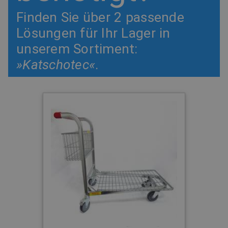
Finden Sie über 2 passende
Lösungen für Ihr Lager in
unserem Sortiment:
»Katschotec«
.