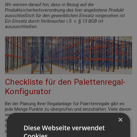
Wir weisen darauf hin, dass in Bezug auf die
Produktsicherheitsverordnung das hier angebotene Produkt
ausschließlich für den gewerblichen Einsatz vorgesehen ist.
Ein Einsatz durch Verbraucher i.S. v. § 13 BGB ist
auszuschließen.
Checkliste für den Palettenregal-
Konfigurator
Bei der Planung Ihrer Regalanlage für Palettenregale gibt es
jede Menge Punkte zu überprüfen und einzuhalten. Viele davon
werden durch die Arbeitsstättenverordnung geregelt. Aber
×
auch Ergonomie und Effizienz spielen eine bedeutende Rolle.
Gleiches gilt für die Funktionsdefinition des Lagers: Wie hoch
Diese Webseite verwendet
ist der Warenumschlag? Wie groß ist die Produktvielfalt?
Cookies.