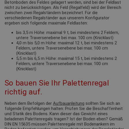
Betonboden des Feldes gelagert werden, sind bei der Feldlast
nicht zu berücksichtigen. Als Feld (Regalfeld) wird der Bereich
zwischen zwei Regalständern bezeichnet. Für die
verschiedenen Regalständer aus unserem Konfigurator
ergeben sich folgende maximale Feldlasten:
bis 3,5 m Höhe: maximal 9 t, bei mindestens 2 Feldern,
untere Traversenebene bei max. 100 cm (Knicklast)
4,0 m bis 5,0 m Höhe: maximal 12 t, bei mindestens 2
Feldern, untere Traversenebene bei max. 100 cm
(Knicklast)
5,5 m bis 6,5 m Höhe: maximal 15 t, bei mindestens 2
Feldern, untere Traversenebene bei max. 100 cm
(Knicklast)
So bauen Sie Ihr Palettenregal
richtig auf.
Neben dem Befolgen der
Aufbauanleitung
sollten Sie sich an
folgende Empfehlungen halten: Prüfen Sie die Beschaffenheit
und Statik des Bodens. Kann dieser das Gewicht eines
beladenen Palettenregals tragen? Ist der Boden eben? Gemäß
DIN EN 15635 müssen Palettenregale mit Bodenankern im