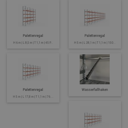
Palettenregal
Palettenregal
H 6 m | L 8,5 m | T 1,1 m | 45 P...
H 5 m | L 28,1 m | T 1,1 m | 150...
Palettenregal
Wasserfallhaken
H 5 m | L 17,8 m | T 1,1 m | 76 ...