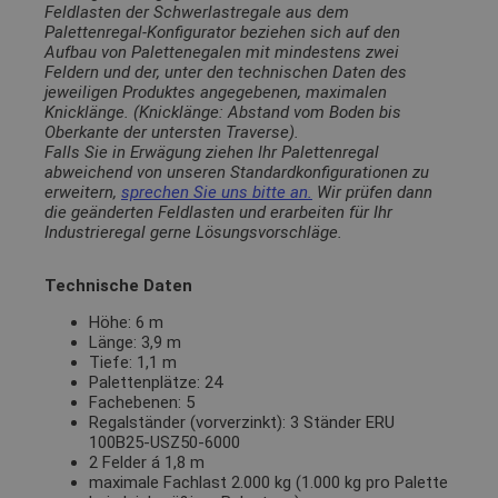
Feldlasten der Schwerlastregale aus dem
Palettenregal-Konfigurator beziehen sich auf den
Aufbau von Palettenegalen mit mindestens zwei
Feldern und der, unter den technischen Daten des
jeweiligen Produktes angegebenen, maximalen
Knicklänge. (Knicklänge: Abstand vom Boden bis
Oberkante der untersten Traverse).
Falls Sie in Erwägung ziehen Ihr Palettenregal
abweichend von unseren Standardkonfigurationen zu
erweitern,
sprechen Sie uns bitte an.
Wir prüfen dann
die geänderten Feldlasten und erarbeiten für Ihr
Industrieregal gerne Lösungsvorschläge.
Technische Daten
Höhe: 6 m
Länge: 3,9 m
Tiefe: 1,1 m
Palettenplätze: 24
Fachebenen: 5
Regalständer (vorverzinkt): 3 Ständer ERU
100B25-USZ50-6000
2 Felder á 1,8 m
maximale Fachlast 2.000 kg (1.000 kg pro Palette