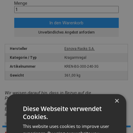
Menge
Unverbindliches Angebot anfordern
Hersteller
Esnova Racks S.A.
Kategorie / Typ
Kragarmregal
Artikelnummer
KREN-BG-300-240-3G
Gewicht
361,00 kg
Wir weisen darauf hin, dass in Bezug auf die
Produktsicherheitsverordnung das hier angebotene Produkt
×
ausschließlich für den gewerblichen Einsatz vorgesehen ist.
Diese Webseite verwendet
Ein Einsatz durch Verbraucher i.S. v. § 13 BGB ist
auszuschließen.
Cookies.
Im Sortiment seit: 31.01.2023
|
Datenstand: 05.04.2023
This website uses cookies to improve user