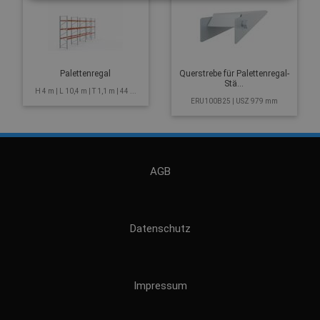
Palettenregal
Querstrebe für Palettenregal-
Stä...
H 4 m | L 10,4 m | T 1,1 m | 44 ...
ERU100B25 | USZ 979 mm
AGB
Datenschutz
Impressum