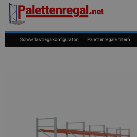
Schwerlastregalkonfigurator
Palettenregale filtern