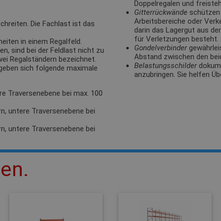
Doppelregalen und freisteh
Gitterrückwände
schützen 
Arbeitsbereiche oder Verk
hreiten. Die Fachlast ist das
darin das Lagergut aus de
für Verletzungen besteht.
eiten in einem Regalfeld.
Gondelverbinder
gewährlei
, sind bei der Feldlast nicht zu
Abstand zwischen den bei
zwei Regalständern bezeichnet.
Belastungsschilder
dokumen
rgeben sich folgende maximale
anzubringen. Sie helfen Üb
ere Traversenebene bei max. 100
rn, untere Traversenebene bei
rn, untere Traversenebene bei
len.