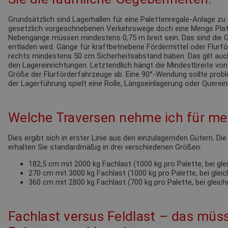
Grundsätzlich sind Lagerhallen für eine Palettenregale-Anlage zu 
gesetzlich vorgeschriebenen Verkehrswege doch eine Menge Pla
Nebengänge müssen mindestens 0,75 m breit sein. Das sind die G
entladen wird. Gänge für kraftbetriebene Fördermittel oder Flur
rechts mindestens 50 cm Sicherheitsabstand haben. Das gilt au
den Lagereinrichtungen. Letztendlich hängt die Mindestbreite von
Größe der Flurförderfahrzeuge ab. Eine 90°-Wendung sollte probl
der Lagerführung spielt eine Rolle, Längseinlagerung oder Querein
Welche Traversen nehme ich für mei
Dies ergibt sich in erster Linie aus den einzulagernden Gütern. Di
erhalten Sie standardmäßig in drei verschiedenen Größen:
182,5 cm mit 2000 kg Fachlast (1000 kg pro Palette, bei gl
270 cm mit 3000 kg Fachlast (1000 kg pro Palette, bei glei
360 cm mit 2800 kg Fachlast (700 kg pro Palette, bei gleic
Fachlast versus Feldlast – das müss