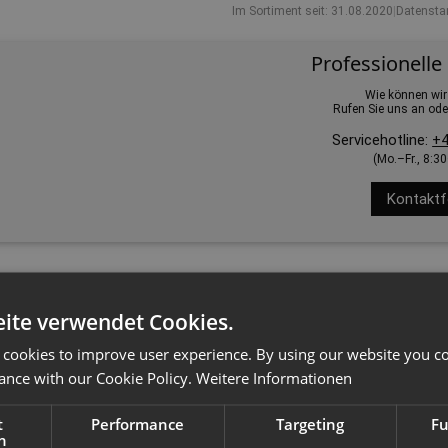
Im Sortiment seit: 31.08.2020
|
Datensta
Professionelle
Wie können wir
Rufen Sie uns an ode
Servicehotline:
+4
(Mo.–Fr., 8:3
Kontaktf
erordnung das hier angebotene Produkt ausschließlich für den gewerb
ite verwendet Cookies.
 cookies to improve user experience. By using our website you co
ance with our Cookie Policy.
Weitere Informationen
t
Performance
Targeting
Fu
h