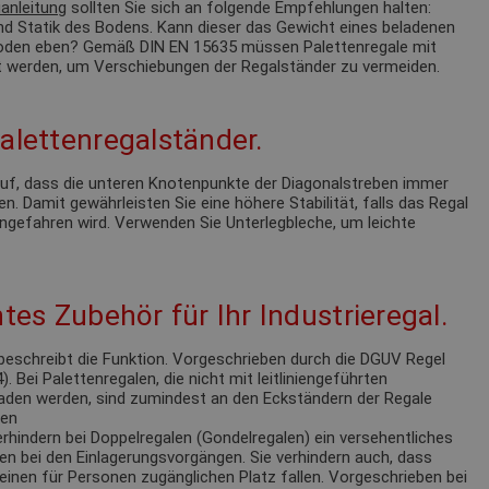
anleitung
sollten Sie sich an folgende Empfehlungen halten:
nd Statik des Bodens. Kann dieser das Gewicht eines beladenen
 Boden eben? Gemäß DIN EN 15635 müssen Palettenregale mit
 werden, um Verschiebungen der Regalständer zu vermeiden.
alettenregalständer.
 auf, dass die unteren Knotenpunkte der Diagonalstreben immer
n. Damit gewährleisten Sie eine höhere Stabilität, falls das Regal
ngefahren wird. Verwenden Sie Unterlegbleche, um leichte
tes Zubehör für Ihr Industrieregal.
eschreibt die Funktion. Vorgeschrieben durch die DGUV Regel
 Bei Palettenregalen, die nicht mit leitliniengeführten
laden werden, sind zumindest an den Eckständern der Regale
ren
rhindern bei Doppelregalen (Gondelregalen) ein versehentliches
en bei den Einlagerungsvorgängen. Sie verhindern auch, dass
einen für Personen zugänglichen Platz fallen. Vorgeschrieben bei