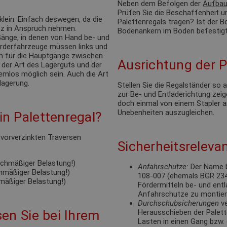
Neben dem Befolgen der
Aufbau
Prüfen Sie die Beschaffenheit u
klein. Einfach deswegen, da die
Palettenregals tragen? Ist der
tz in Anspruch nehmen.
Bodenankern im Boden befestigt
änge, in denen von Hand be- und
förderfahrzeuge müssen links und
ch für die Hauptgänge zwischen
Ausrichtung der P
 der Art des Lagerguts und der
emlos möglich sein. Auch die Art
lagerung.
Stellen Sie die Regalständer so
zur Be- und Entladerichtung zeige
doch einmal von einem Stapler a
Unebenheiten auszugleichen.
n Palettenregal?
e vorverzinkten Traversen
Sicherheitsrelevan
eichmäßiger Belastung!)
Anfahrschutze:
Der Name b
chmäßiger Belastung!)
108-007 (ehemals BGR 234).
hmäßiger Belastung!)
Fördermitteln be- und ent
Anfahrschutze zu montie
Durchschubsicherungen
ve
en Sie bei Ihrem
Herausschieben der Palett
Lasten in einen Gang bzw. 