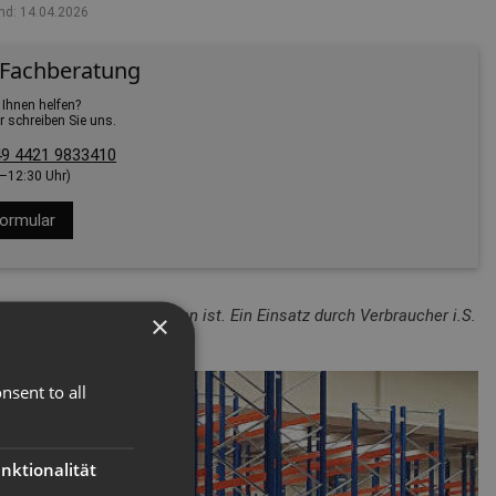
nd: 14.04.2026
 Fachberatung
 Ihnen helfen?
r schreiben Sie uns.
9 4421 9833410
0–12:30 Uhr)
ormular
lichen Einsatz vorgesehen ist. Ein Einsatz durch Verbraucher i.S.
×
nsent to all
nktionalität