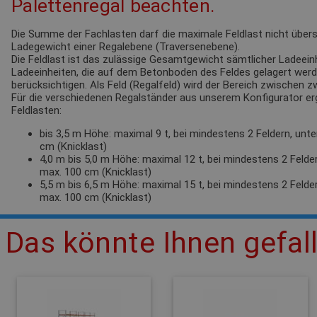
Palettenregal beachten.
Die Summe der Fachlasten darf die maximale Feldlast nicht übersc
Ladegewicht einer Regalebene (Traversenebene).
Die Feldlast ist das zulässige Gesamtgewicht sämtlicher Ladeeinh
Ladeeinheiten, die auf dem Betonboden des Feldes gelagert werden
berücksichtigen. Als Feld (Regalfeld) wird der Bereich zwischen 
Für die verschiedenen Regalständer aus unserem Konfigurator e
Feldlasten:
bis 3,5 m Höhe: maximal 9 t, bei mindestens 2 Feldern, unt
cm (Knicklast)
4,0 m bis 5,0 m Höhe: maximal 12 t, bei mindestens 2 Felde
max. 100 cm (Knicklast)
5,5 m bis 6,5 m Höhe: maximal 15 t, bei mindestens 2 Felde
max. 100 cm (Knicklast)
Das könnte Ihnen gefal