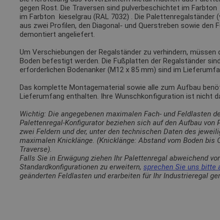
gegen Rost. Die Traversen sind pulverbeschichtet im Farbto
im Farbton
kieselgrau (RAL 7032)
. Die Palettenregalständer 
aus zwei Profilen, den Diagonal- und Querstreben sowie den 
demontiert angeliefert.
Um Verschiebungen der Regalständer zu verhindern, müssen
Boden befestigt werden. Die Fußplatten der Regalständer sin
erforderlichen Bodenanker (M12 x 85 mm) sind im Lieferumfa
Das komplette Montagematerial sowie alle zum Aufbau benötig
Lieferumfang enthalten. Ihre Wunschkonfiguration ist nicht 
Wichtig: Die angegebenen maximalen Fach- und Feldlasten d
Palettenregal-Konfigurator beziehen sich auf den Aufbau von
zwei Feldern und der, unter den technischen Daten des jewei
maximalen Knicklänge. (Knicklänge: Abstand vom Boden bis O
Traverse).
Falls Sie in Erwägung ziehen Ihr Palettenregal abweichend vo
Standardkonfigurationen zu erweitern,
sprechen Sie uns bitte 
geänderten Feldlasten und erarbeiten für Ihr Industrieregal g