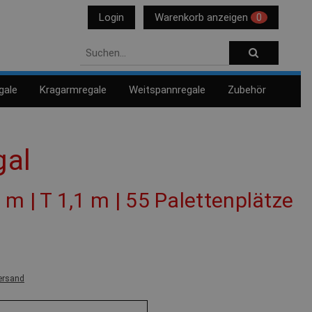
Login
Warenkorb anzeigen
0
gale
Kragarmregale
Weitspannregale
Zubehör
gal
4 m | T 1,1 m | 55 Palettenplätze
ersand