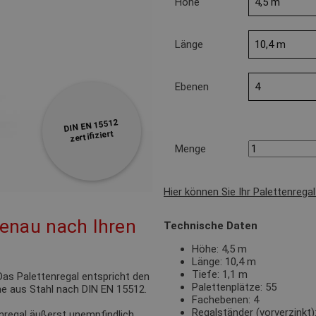
Höhe
Länge
Ebenen
DIN EN 15512
zertifiziert
Menge
Hier können Sie Ihr Palettenrega
genau nach Ihren
Technische Daten
Höhe: 4,5 m
Länge: 10,4 m
Tiefe: 1,1 m
as Palettenregal entspricht den
Palettenplätze: 55
e aus Stahl nach DIN EN 15512.
Fachebenen: 4
Regalständer (vorverzink
nregal äußerst unempfindlich