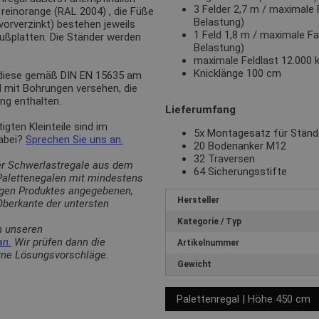
3 Felder 2,7 m / maximale 
n
reinorange (RAL 2004)
, die Füße
Belastung)
(vorverzinkt) bestehen jeweils
1 Feld 1,8 m / maximale Fa
Fußplatten. Die Ständer werden
Belastung)
maximale Feldlast 12.000 
Knicklänge 100 cm
 diese gemäß DIN EN 15635 am
d mit Bohrungen versehen, die
ng enthalten.
Lieferumfang
ten Kleinteile sind im
5x Montagesatz für Stän
dabei?
Sprechen Sie uns an.
20 Bodenanker M12
32 Traversen
er Schwerlastregale aus dem
64 Sicherungsstifte
 Palettenegalen mit mindestens
ligen Produktes angegebenen,
Hersteller
berkante der untersten
Kategorie / Typ
n unseren
an.
Wir prüfen dann die
Artikelnummer
erne Lösungsvorschläge.
Gewicht
Palettenregal | Höhe 450 cm