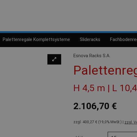
Palettenregale Komplettsysteme
Slideracks
Fachbodenre
Esnova Racks S.A.
Palettenre
H 4,5 m | L 10,
2.106,70 €
zzgl. 400,27 € (19,0% MwSt.) |
zzgl. V