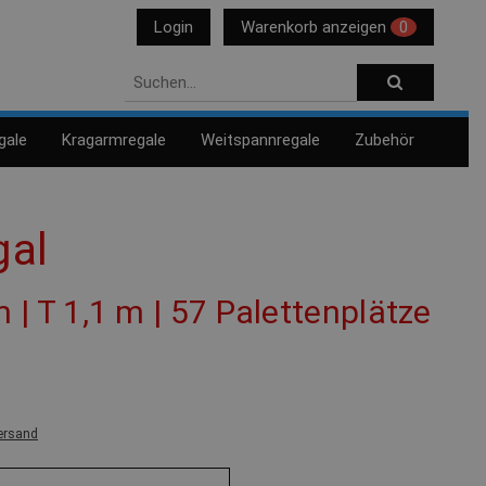
Login
Warenkorb anzeigen
0
gale
Kragarmregale
Weitspannregale
Zubehör
gal
m | T 1,1 m | 57 Palettenplätze
ersand