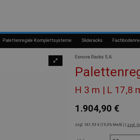
Palettenregale Komplettsysteme
Slideracks
Fachbodenre
Esnova Racks S.A.
Palettenre
H 3 m | L 17,8 
1.904,90 €
zzgl. 361,93 € (19,0% MwSt.) |
zzgl. V