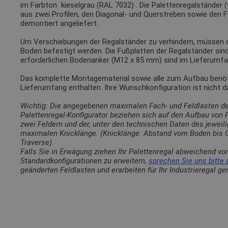
im Farbton
kieselgrau (RAL 7032)
. Die Palettenregalständer 
aus zwei Profilen, den Diagonal- und Querstreben sowie den 
demontiert angeliefert.
Um Verschiebungen der Regalständer zu verhindern, müssen
Boden befestigt werden. Die Fußplatten der Regalständer sin
erforderlichen Bodenanker (M12 x 85 mm) sind im Lieferumfa
Das komplette Montagematerial sowie alle zum Aufbau benötig
Lieferumfang enthalten. Ihre Wunschkonfiguration ist nicht 
Wichtig: Die angegebenen maximalen Fach- und Feldlasten d
Palettenregal-Konfigurator beziehen sich auf den Aufbau von
zwei Feldern und der, unter den technischen Daten des jewei
maximalen Knicklänge. (Knicklänge: Abstand vom Boden bis O
Traverse).
Falls Sie in Erwägung ziehen Ihr Palettenregal abweichend vo
Standardkonfigurationen zu erweitern,
sprechen Sie uns bitte 
geänderten Feldlasten und erarbeiten für Ihr Industrieregal g