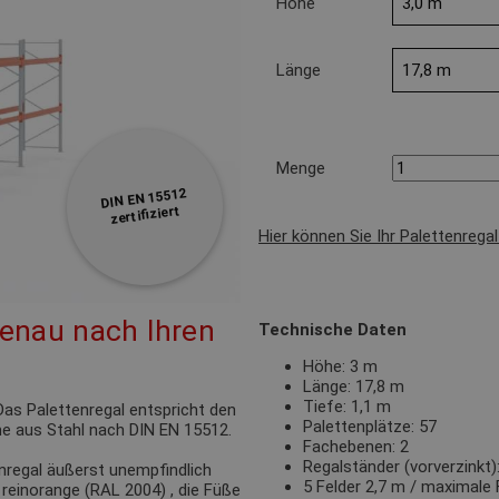
Höhe
Länge
Menge
DIN EN 15512
zertifiziert
Hier können Sie Ihr Palettenrega
genau nach Ihren
Technische Daten
Höhe: 3 m
Länge: 17,8 m
Tiefe: 1,1 m
as Palettenregal entspricht den
Palettenplätze: 57
e aus Stahl nach DIN EN 15512.
Fachebenen: 2
Regalständer (vorverzinkt
nregal äußerst unempfindlich
5 Felder 2,7 m / maximale 
n
reinorange (RAL 2004)
, die Füße