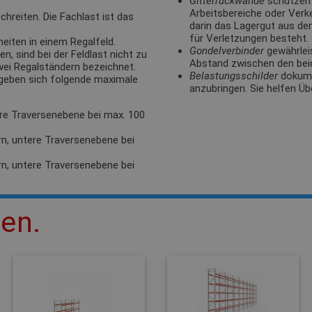
Gitterrückwände
schützen 
Arbeitsbereiche oder Verk
hreiten. Die Fachlast ist das
darin das Lagergut aus de
für Verletzungen besteht.
eiten in einem Regalfeld.
Gondelverbinder
gewährlei
, sind bei der Feldlast nicht zu
Abstand zwischen den bei
zwei Regalständern bezeichnet.
Belastungsschilder
dokumen
rgeben sich folgende maximale
anzubringen. Sie helfen Üb
ere Traversenebene bei max. 100
rn, untere Traversenebene bei
rn, untere Traversenebene bei
len.