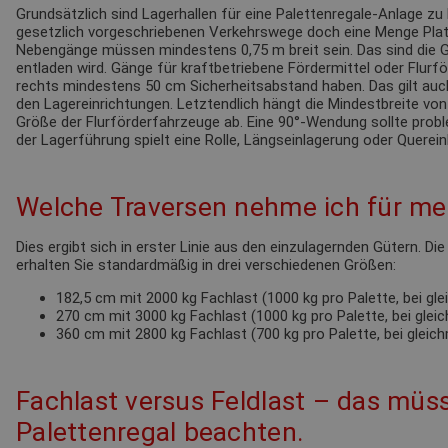
Grundsätzlich sind Lagerhallen für eine Palettenregale-Anlage zu 
gesetzlich vorgeschriebenen Verkehrswege doch eine Menge Pla
Nebengänge müssen mindestens 0,75 m breit sein. Das sind die G
entladen wird. Gänge für kraftbetriebene Fördermittel oder Flur
rechts mindestens 50 cm Sicherheitsabstand haben. Das gilt au
den Lagereinrichtungen. Letztendlich hängt die Mindestbreite von
Größe der Flurförderfahrzeuge ab. Eine 90°-Wendung sollte probl
der Lagerführung spielt eine Rolle, Längseinlagerung oder Querein
Welche Traversen nehme ich für mei
Dies ergibt sich in erster Linie aus den einzulagernden Gütern. Di
erhalten Sie standardmäßig in drei verschiedenen Größen:
182,5 cm mit 2000 kg Fachlast (1000 kg pro Palette, bei gl
270 cm mit 3000 kg Fachlast (1000 kg pro Palette, bei glei
360 cm mit 2800 kg Fachlast (700 kg pro Palette, bei gleic
Fachlast versus Feldlast – das müss
Palettenregal beachten.