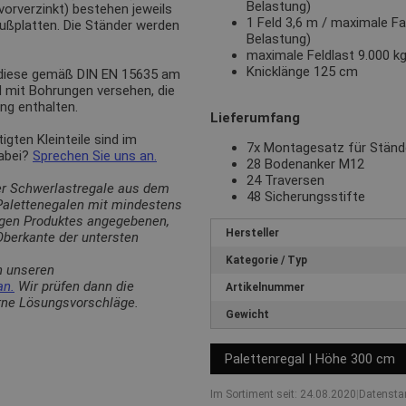
Belastung)
(vorverzinkt) bestehen jeweils
1 Feld 3,6 m / maximale Fa
Fußplatten. Die Ständer werden
Belastung)
maximale Feldlast 9.000 k
Knicklänge 125 cm
 diese gemäß DIN EN 15635 am
d mit Bohrungen versehen, die
ng enthalten.
Lieferumfang
ten Kleinteile sind im
7x Montagesatz für Stän
dabei?
Sprechen Sie uns an.
28 Bodenanker M12
24 Traversen
er Schwerlastregale aus dem
48 Sicherungsstifte
 Palettenegalen mit mindestens
ligen Produktes angegebenen,
Hersteller
berkante der untersten
Kategorie / Typ
n unseren
an.
Wir prüfen dann die
Artikelnummer
erne Lösungsvorschläge.
Gewicht
Palettenregal | Höhe 300 cm
Im Sortiment seit: 24.08.2020
|
Datensta