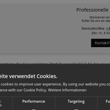
Professionelle
Wie können wir
Rufen Sie uns an ode
Servicehotline:
+4
(Mo.–Fr., 8:3
Kontaktf
erordnung das hier angebotene Produkt ausschließlich für den gewerb
ite verwendet Cookies.
 cookies to improve user experience. By using our website you co
ance with our Cookie Policy.
Weitere Informationen
t
Performance
Targeting
Fu
h