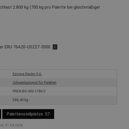
chlast 2.800 kg (700 kg pro Palette bei gleichmäßiger
g
der ERU 76A20-USZ27-3000
↓
Esnova Racks S.A.
Schwerlastregal für Paletten
PREN-BG-300-1780-2
586,40 kg
Palettenstellplätze: 57
nd: 01.04.2026