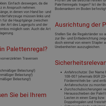
Prüfen Sie die Beschaffenheit u
klein. Einfach deswegen, da die
Palettenregals tragen? Ist der
tz in Anspruch nehmen.
Bodenankern im Boden befestigt
änge, in denen von Hand be- und
förderfahrzeuge müssen links und
ch für die Hauptgänge zwischen
Ausrichtung der P
 der Art des Lagerguts und der
emlos möglich sein. Auch die Art
lagerung.
Stellen Sie die Regalständer so
zur Be- und Entladerichtung zeige
doch einmal von einem Stapler a
Unebenheiten auszugleichen.
n Palettenregal?
e vorverzinkten Traversen
Sicherheitsrelevan
eichmäßiger Belastung!)
Anfahrschutze:
Der Name b
chmäßiger Belastung!)
108-007 (ehemals BGR 234).
hmäßiger Belastung!)
Fördermitteln be- und ent
Anfahrschutze zu montie
Durchschubsicherungen
ve
en Sie bei Ihrem
Herausschieben der Palett
Lasten in einen Gang bzw. 
Doppelregalen und freisteh