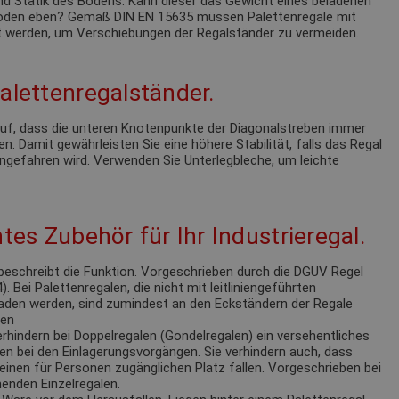
nd Statik des Bodens. Kann dieser das Gewicht eines beladenen
 Boden eben? Gemäß DIN EN 15635 müssen Palettenregale mit
 werden, um Verschiebungen der Regalständer zu vermeiden.
alettenregalständer.
 auf, dass die unteren Knotenpunkte der Diagonalstreben immer
n. Damit gewährleisten Sie eine höhere Stabilität, falls das Regal
ngefahren wird. Verwenden Sie Unterlegbleche, um leichte
tes Zubehör für Ihr Industrieregal.
eschreibt die Funktion. Vorgeschrieben durch die DGUV Regel
 Bei Palettenregalen, die nicht mit leitliniengeführten
laden werden, sind zumindest an den Eckständern der Regale
ren
rhindern bei Doppelregalen (Gondelregalen) ein versehentliches
en bei den Einlagerungsvorgängen. Sie verhindern auch, dass
einen für Personen zugänglichen Platz fallen. Vorgeschrieben bei
enden Einzelregalen.