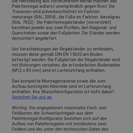
Die Herstellung aus vorverzinktem Metall machen das
Palettenregal äußerst unempfindlich gegen Rost. Die
Traversen sind pulverbeschichtet im Farbton
reinorange (RAL 2004)
, die Füße im Farbton
kieselgrau
(RAL 7032)
. Die Palettenregalständer (vorverzinkt)
bestehen jeweils aus zwei Profilen, den Diagonal- und
Querstreben sowie den Fußplatten. Die Ständer werden
demontiert angeliefert.
Um Verschiebungen der Regalständer zu verhindern,
müssen diese gemäß DIN EN 15635 am Boden
befestigt werden. Die Fußplatten der Regalständer sind
mit Bohrungen versehen, die erforderlichen Bodenanker
(M12 x 85 mm) sind im Lieferumfang enthalten.
Das komplette Montagematerial sowie alle zum
Aufbau benötigten Kleinteile sind im Lieferumfang
enthalten. Ihre Wunschkonfiguration ist nicht dabei?
Sprechen Sie uns an.
Wichtig: Die angegebenen maximalen Fach- und
Feldlasten der Schwerlastregale aus dem
Palettenregal-Konfigurator beziehen sich auf den
Aufbau von Palettenegalen mit mindestens zwei
Feldern und der, unter den technischen Daten des