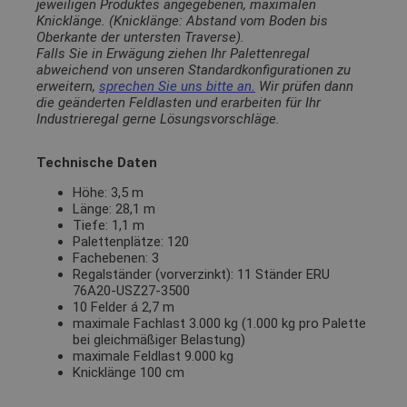
jeweiligen Produktes angegebenen, maximalen
Knicklänge. (Knicklänge: Abstand vom Boden bis
Oberkante der untersten Traverse).
Falls Sie in Erwägung ziehen Ihr Palettenregal
abweichend von unseren Standardkonfigurationen zu
erweitern,
sprechen Sie uns bitte an.
Wir prüfen dann
die geänderten Feldlasten und erarbeiten für Ihr
Industrieregal gerne Lösungsvorschläge.
Technische Daten
Höhe: 3,5 m
Länge: 28,1 m
Tiefe: 1,1 m
Palettenplätze: 120
Fachebenen: 3
Regalständer (vorverzinkt): 11 Ständer ERU
76A20-USZ27-3500
10 Felder á 2,7 m
maximale Fachlast 3.000 kg (1.000 kg pro Palette
bei gleichmäßiger Belastung)
maximale Feldlast 9.000 kg
Knicklänge 100 cm