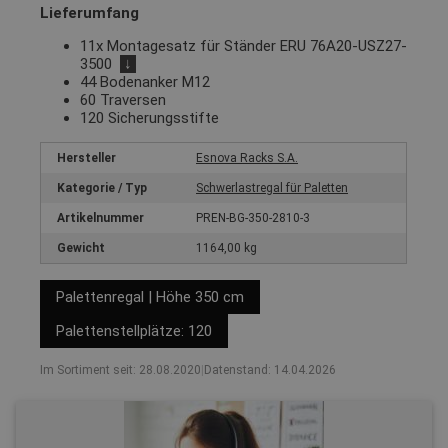
Lieferumfang
11x Montagesatz für Ständer ERU 76A20-USZ27-
3500
↓
44 Bodenanker M12
60 Traversen
120 Sicherungsstifte
Hersteller
Esnova Racks S.A.
Kategorie / Typ
Schwerlastregal für Paletten
Artikelnummer
PREN-BG-350-2810-3
Gewicht
1164,00 kg
Palettenregal | Höhe 350 cm
Palettenstellplätze: 120
Im Sortiment seit: 28.08.2020
|
Datenstand: 14.04.2026