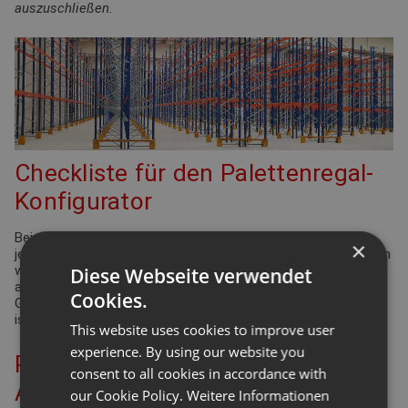
auszuschließen.
Checkliste für den Palettenregal-
Konfigurator
Bei der Planung Ihrer Regalanlage für Palettenregale gibt es
×
jede Menge Punkte zu überprüfen und einzuhalten. Viele davon
werden durch die Arbeitsstättenverordnung geregelt. Aber
Diese Webseite verwendet
auch Ergonomie und Effizienz spielen eine bedeutende Rolle.
Cookies.
Gleiches gilt für die Funktionsdefinition des Lagers: Wie hoch
ist der Warenumschlag? Wie groß ist die Produktvielfalt?
This website uses cookies to improve user
experience. By using our website you
Planung Ihrer Palettenregal-
consent to all cookies in accordance with
Anlage – berücksichtigen Sie die
our Cookie Policy.
Weitere Informationen