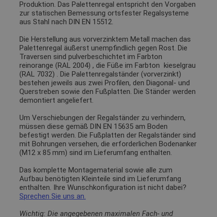
Produktion. Das Palettenregal entspricht den Vorgaben
zur statischen Bemessung ortsfester Regalsysteme
aus Stahl nach DIN EN 15512.
Die Herstellung aus vorverzinktem Metall machen das
Palettenregal äußerst unempfindlich gegen Rost. Die
Traversen sind pulverbeschichtet im Farbton
reinorange (RAL 2004)
, die Füße im Farbton
kieselgrau
(RAL 7032)
. Die Palettenregalständer (vorverzinkt)
bestehen jeweils aus zwei Profilen, den Diagonal- und
Querstreben sowie den Fußplatten. Die Ständer werden
demontiert angeliefert.
Um Verschiebungen der Regalständer zu verhindern,
müssen diese gemäß DIN EN 15635 am Boden
befestigt werden. Die Fußplatten der Regalständer sind
mit Bohrungen versehen, die erforderlichen Bodenanker
(M12 x 85 mm) sind im Lieferumfang enthalten.
Das komplette Montagematerial sowie alle zum
Aufbau benötigten Kleinteile sind im Lieferumfang
enthalten. Ihre Wunschkonfiguration ist nicht dabei?
Sprechen Sie uns an.
Wichtig: Die angegebenen maximalen Fach- und