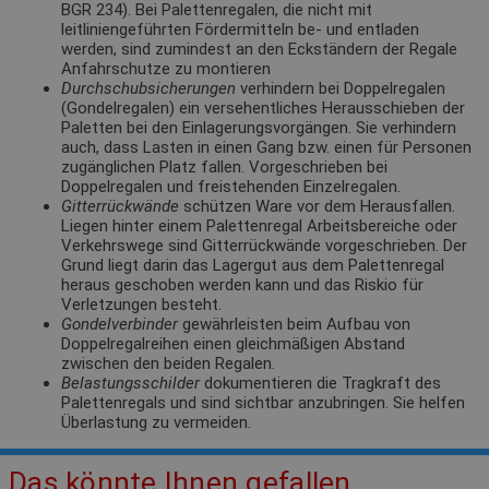
BGR 234). Bei Palettenregalen, die nicht mit
leitliniengeführten Fördermitteln be- und entladen
werden, sind zumindest an den Eckständern der Regale
Anfahrschutze zu montieren
Durchschubsicherungen
verhindern bei Doppelregalen
(Gondelregalen) ein versehentliches Herausschieben der
Paletten bei den Einlagerungsvorgängen. Sie verhindern
auch, dass Lasten in einen Gang bzw. einen für Personen
zugänglichen Platz fallen. Vorgeschrieben bei
Doppelregalen und freistehenden Einzelregalen.
Gitterrückwände
schützen Ware vor dem Herausfallen.
Liegen hinter einem Palettenregal Arbeitsbereiche oder
Verkehrswege sind Gitterrückwände vorgeschrieben. Der
Grund liegt darin das Lagergut aus dem Palettenregal
heraus geschoben werden kann und das Riskio für
Verletzungen besteht.
Gondelverbinder
gewährleisten beim Aufbau von
Doppelregalreihen einen gleichmäßigen Abstand
zwischen den beiden Regalen.
Belastungsschilder
dokumentieren die Tragkraft des
Palettenregals und sind sichtbar anzubringen. Sie helfen
Überlastung zu vermeiden.
Das könnte Ihnen gefallen.