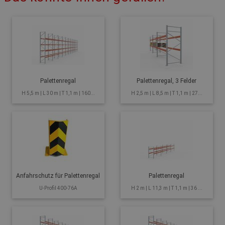
Palettenregal
Palettenregal, 3 Felder
H 5,5 m | L 30 m | T 1,1 m | 160...
H 2,5 m | L 8,5 m | T 1,1 m | 27...
Anfahrschutz für Palettenregal
Palettenregal
U-Profil 400-76A
H 2 m | L 11,3 m | T 1,1 m | 36 ...