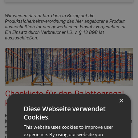
Wir weisen darauf hin, dass in Bezug auf die
Produktsicherheitsverordnung das hier angebotene Produkt
ausschließlich für den gewerblichen Einsatz vorgesehen ist.
Ein Einsatz durch Verbraucher i.S. v. § 13 BGB ist
auszuschließen.
Checkliste für den Palettenregal-
×
Konfigurator
Diese Webseite verwendet
Cookies.
Bei der Planung Ihrer Regalanlage für Palettenregale gibt es
jede Menge Punkte zu überprüfen und einzuhalten. Viele davon
This website uses cookies to improve user
werden durch die Arbeitsstättenverordnung geregelt. Aber
auch Ergonomie und Effizienz spielen eine bedeutende Rolle.
experience. By using our website you
Gleiches gilt für die Funktionsdefinition des Lagers: Wie hoch