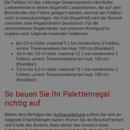
Die Feldlast ist das zulässige Gesamtgewicht sämtlicher
Ladeeinheiten in einem Regalfeld. Ladeeinheiten, die auf dem
Betonboden des Feldes gelagert werden, sind bei der Feldlast
nicht zu berücksichtigen. Als Feld (Regalfeld) wird der Bereich
zwischen zwei Regalständern bezeichnet. Für die
verschiedenen Regalständer aus unserem Konfigurator
ergeben sich folgende maximale Feldlasten:
bis 3,5 m Höhe: maximal 9 t, bei mindestens 2 Feldern,
untere Traversenebene bei max. 100 cm (Knicklast)
4,0 m bis 5,0 m Höhe: maximal 12 t, bei mindestens 2
Feldern, untere Traversenebene bei max. 100 cm
(Knicklast)
5,5 m bis 6,5 m Höhe: maximal 15 t, bei mindestens 2
Feldern, untere Traversenebene bei max. 100 cm
(Knicklast)
So bauen Sie Ihr Palettenregal
richtig auf.
Neben dem Befolgen der
Aufbauanleitung
sollten Sie sich an
folgende Empfehlungen halten: Prüfen Sie die Beschaffenheit
und Statik des Bodens. Kann dieser das Gewicht eines