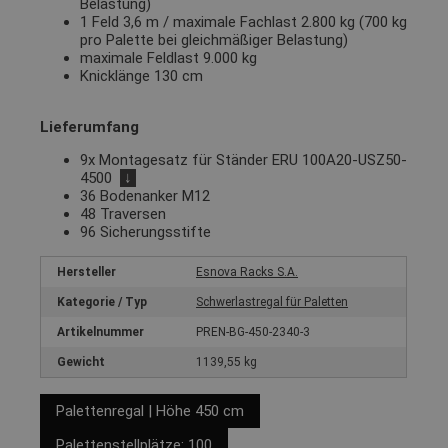
Belastung)
1 Feld 3,6 m / maximale Fachlast 2.800 kg (700 kg
pro Palette bei gleichmäßiger Belastung)
maximale Feldlast 9.000 kg
Knicklänge 130 cm
Lieferumfang
9x Montagesatz für Ständer ERU 100A20-USZ50-
4500
↓
36 Bodenanker M12
48 Traversen
96 Sicherungsstifte
Hersteller
Esnova Racks S.A.
Kategorie / Typ
Schwerlastregal für Paletten
Artikelnummer
PREN-BG-450-2340-3
Gewicht
1139,55 kg
Palettenregal | Höhe 450 cm
Palettenstellplätze: 100