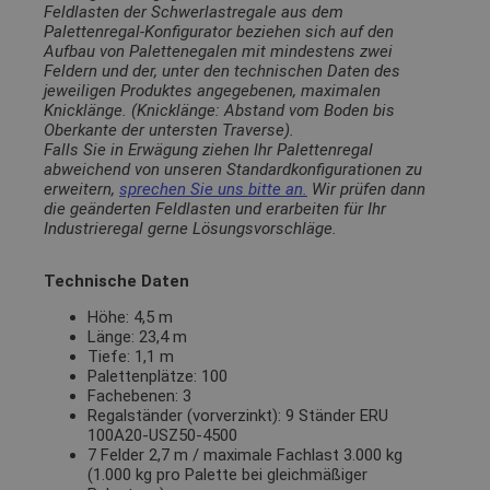
Feldlasten der Schwerlastregale aus dem
Palettenregal-Konfigurator beziehen sich auf den
Aufbau von Palettenegalen mit mindestens zwei
Feldern und der, unter den technischen Daten des
jeweiligen Produktes angegebenen, maximalen
Knicklänge. (Knicklänge: Abstand vom Boden bis
Oberkante der untersten Traverse).
Falls Sie in Erwägung ziehen Ihr Palettenregal
abweichend von unseren Standardkonfigurationen zu
erweitern,
sprechen Sie uns bitte an.
Wir prüfen dann
die geänderten Feldlasten und erarbeiten für Ihr
Industrieregal gerne Lösungsvorschläge.
Technische Daten
Höhe: 4,5 m
Länge: 23,4 m
Tiefe: 1,1 m
Palettenplätze: 100
Fachebenen: 3
Regalständer (vorverzinkt): 9 Ständer ERU
100A20-USZ50-4500
7 Felder 2,7 m / maximale Fachlast 3.000 kg
(1.000 kg pro Palette bei gleichmäßiger